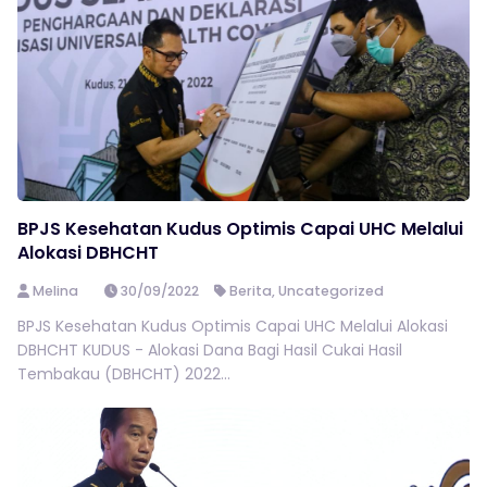
BPJS Kesehatan Kudus Optimis Capai UHC Melalui
Alokasi DBHCHT
Melina
30/09/2022
Berita
,
Uncategorized
BPJS Kesehatan Kudus Optimis Capai UHC Melalui Alokasi
DBHCHT KUDUS - Alokasi Dana Bagi Hasil Cukai Hasil
Tembakau (DBHCHT) 2022...