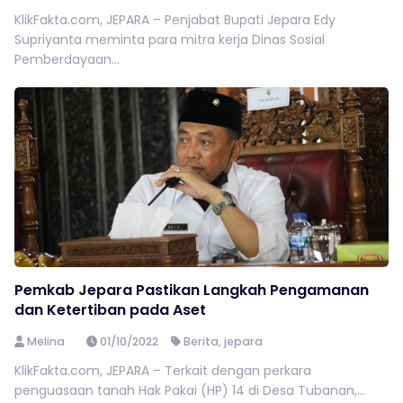
KlikFakta.com, JEPARA – Penjabat Bupati Jepara Edy
Supriyanta meminta para mitra kerja Dinas Sosial
Pemberdayaan...
Pemkab Jepara Pastikan Langkah Pengamanan
dan Ketertiban pada Aset
Melina
01/10/2022
Berita
,
jepara
KlikFakta.com, JEPARA – Terkait dengan perkara
penguasaan tanah Hak Pakai (HP) 14 di Desa Tubanan,...