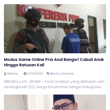
Modus Game Online Pria Asal Bangsri Cabuli Anak
Hingga Ratusan Kali
Melina
01/10/2022
Berita
,
kriminal
KlikFakta.com, JEPARA – Ironis tindakan yang dilakukan oleh
tersangka MS (22) warga Kecamatan Bangsri Kabupaten...