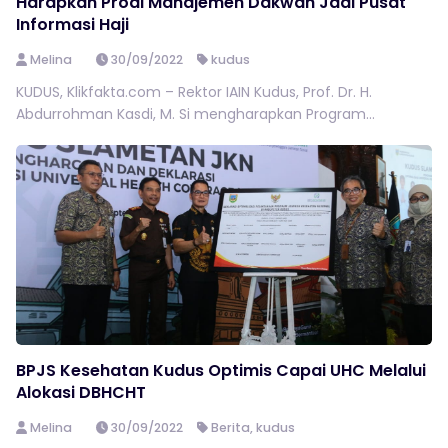
Harapkan Prodi Manajemen Dakwah Jadi Pusat
Informasi Haji
Melina
30/09/2022
kudus
KUDUS, Klikfakta.com – Rektor IAIN Kudus, Prof. Dr. H.
Abdurrohman Kasdi, M. Si mengharapkan Program...
BPJS Kesehatan Kudus Optimis Capai UHC Melalui
Alokasi DBHCHT
Melina
30/09/2022
Berita
,
kudus