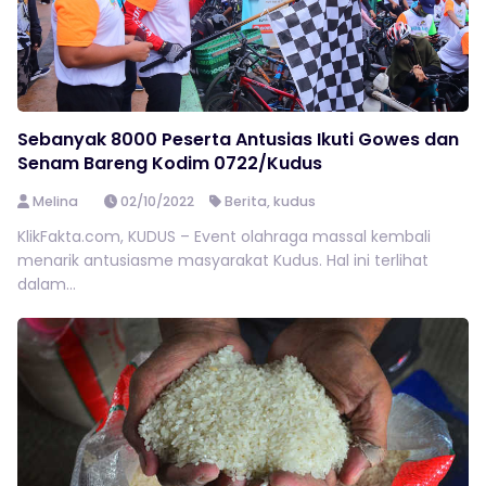
Sebanyak 8000 Peserta Antusias Ikuti Gowes dan
Senam Bareng Kodim 0722/Kudus
Melina
02/10/2022
Berita
,
kudus
KlikFakta.com, KUDUS – Event olahraga massal kembali
menarik antusiasme masyarakat Kudus. Hal ini terlihat
dalam...