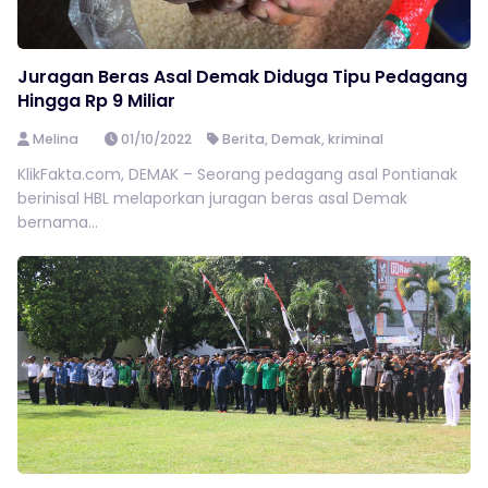
Juragan Beras Asal Demak Diduga Tipu Pedagang
Hingga Rp 9 Miliar
Melina
01/10/2022
Berita
,
Demak
,
kriminal
KlikFakta.com, DEMAK – Seorang pedagang asal Pontianak
berinisal HBL melaporkan juragan beras asal Demak
bernama...