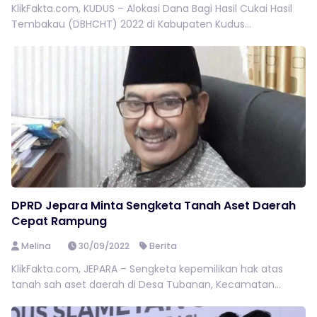
KlikFakta.com, KUDUS – Alokasi Dana Bagi Hasil Cukai Hasil
Tembakau (DBHCHT) 2022 di Kabupaten Kudus...
DPRD Jepara Minta Sengketa Tanah Aset Daerah
Cepat Rampung
Melina
30/09/2022
Berita
KlikFakta.com, JEPARA – Sengketa kepemilikan hak atas
tanah sah aset daerah di Desa Tubanan, Kecamatan...