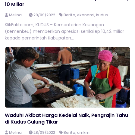
10 Miliar
Melina
29/09/2022
Berita
,
ekonomi
,
kudus
KlikFakta.com, KUDUS – Kementerian Keuangan
(Kemenkeu) memberikan apresiasi senilai Rp 10,42 miliar
kepada pemerintah Kabupaten...
Waduh! Akibat Harga Kedelai Naik, Pengrajin Tahu
di Kudus Gulung Tikar
Melina
28/09/2022
Berita
,
umkm