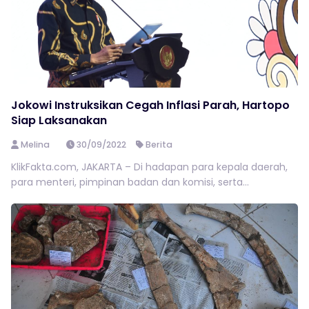
Jokowi Instruksikan Cegah Inflasi Parah, Hartopo
Siap Laksanakan
Melina
30/09/2022
Berita
KlikFakta.com, JAKARTA – Di hadapan para kepala daerah,
para menteri, pimpinan badan dan komisi, serta...