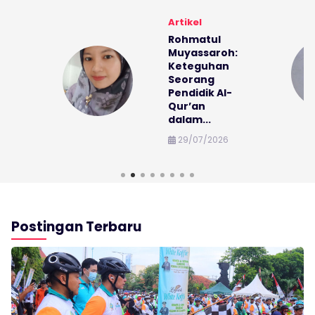
Artikel
Rohmatul
a
Muyassaroh:
Keteguhan
Seorang
i...
Pendidik Al-
Qur’an
dalam...
29/07/2026
Postingan Terbaru