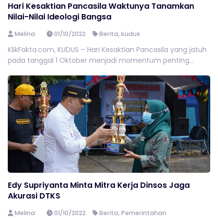
Hari Kesaktian Pancasila Waktunya Tanamkan
Nilai-Nilai Ideologi Bangsa
Melina
01/10/2022
Berita
,
kudus
KlikFakta.com, KUDUS – Hari Kesaktian Pancasila yang jatuh
pada tanggal 1 Oktober menjadi momentum penting...
Edy Supriyanta Minta Mitra Kerja Dinsos Jaga
Akurasi DTKS
Melina
01/10/2022
Berita
,
Pemerintahan