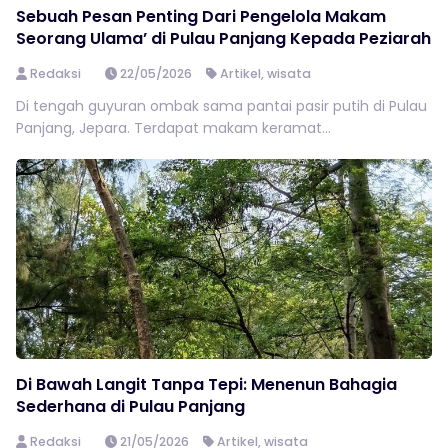
Sebuah Pesan Penting Dari Pengelola Makam
Seorang Ulama’ di Pulau Panjang Kepada Peziarah
Redaksi
22/05/2026
Artikel
,
wisata
Di tengah guyuran ombak sama pantai pasir putih di Pulau
Panjang, Jepara. Terdapat makam keramat...
Di Bawah Langit Tanpa Tepi: Menenun Bahagia
Sederhana di Pulau Panjang
Redaksi
21/05/2026
Artikel
,
wisata