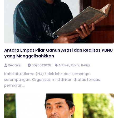
Antara Empat Pilar Qanun Asasi dan Realitas PBNU
yang Menggelisahkkan
Redaksi
06/06/2026
Artikel
,
Opini
,
Religi
Nahdlatul Ulama (NU) tidak lahir dari semangat
serampangan. Organisasi ini didirikan di atas fondasi
pemikiran...