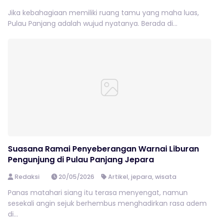
Jika kebahagiaan memiliki ruang tamu yang maha luas,
Pulau Panjang adalah wujud nyatanya. Berada di...
Suasana Ramai Penyeberangan Warnai Liburan
Pengunjung di Pulau Panjang Jepara
Redaksi
20/05/2026
Artikel
,
jepara
,
wisata
Panas matahari siang itu terasa menyengat, namun
sesekali angin sejuk berhembus menghadirkan rasa adem
di...