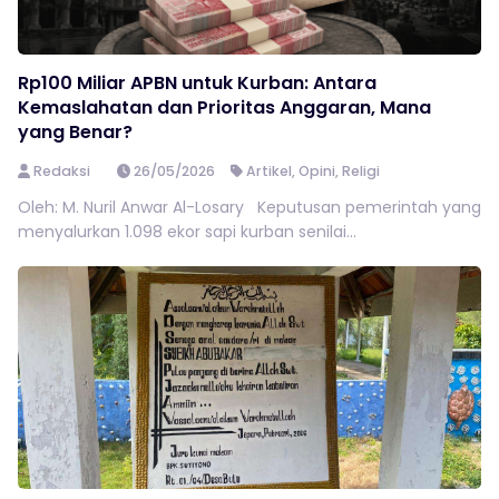
Rp100 Miliar APBN untuk Kurban: Antara
Kemaslahatan dan Prioritas Anggaran, Mana
yang Benar?
Redaksi
26/05/2026
Artikel
,
Opini
,
Religi
Oleh: M. Nuril Anwar Al-Losary Keputusan pemerintah yang
menyalurkan 1.098 ekor sapi kurban senilai...