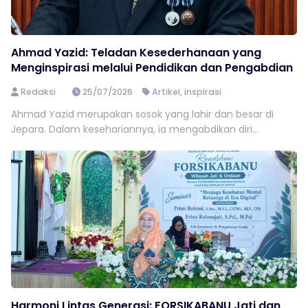
Ahmad Yazid: Teladan Kesederhanaan yang
Menginspirasi melalui Pendidikan dan Pengabdian
Redaksi
25/07/2026
Artikel
,
inspirasi
Ahmad Yazid merupakan sosok yang lahir dan besar di
Jepara. Dalam kesehariannya, ia mengabdikan diri...
Harmoni Lintas Generasi: FORSIKABANU Jati dan