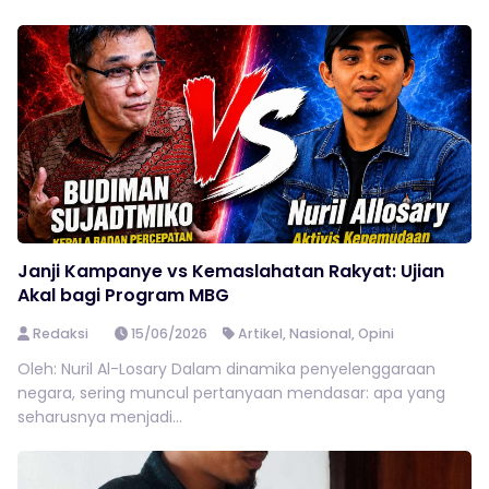
Janji Kampanye vs Kemaslahatan Rakyat: Ujian
Akal bagi Program MBG
Redaksi
15/06/2026
Artikel
,
Nasional
,
Opini
Oleh: Nuril Al-Losary Dalam dinamika penyelenggaraan
negara, sering muncul pertanyaan mendasar: apa yang
seharusnya menjadi...