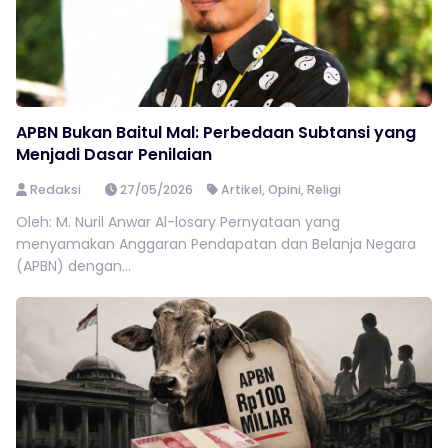
APBN Bukan Baitul Mal: Perbedaan Subtansi yang
Menjadi Dasar Penilaian
Redaksi
27/05/2026
Artikel
,
Opini
,
Religi
Oleh: M. Nuril Anwar Al-losary Pernyataan yang
menyamakan Anggaran Pendapatan dan Belanja Negara
(APBN) dengan...