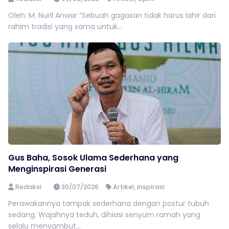
Oleh: M. Nuril Anwar “Sebuah gagasan tidak harus lahir dari
rahim tradisi yang sama untuk...
Gus Baha, Sosok Ulama Sederhana yang
Menginspirasi Generasi
Redaksi
30/07/2026
Artikel
,
inspirasi
Perawakannya tampak sederhana dengan postur tubuh
sedang. Wajahnya teduh, dihiasi senyum ramah yang
selalu menyambut...