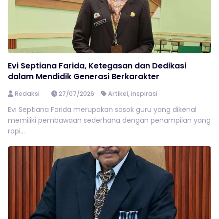
Evi Septiana Farida, Ketegasan dan Dedikasi
dalam Mendidik Generasi Berkarakter
Redaksi
27/07/2026
Artikel
,
inspirasi
Evi Septiana Farida merupakan sosok guru yang dikenal
memiliki pembawaan sederhana dengan penampilan yang
rapi...