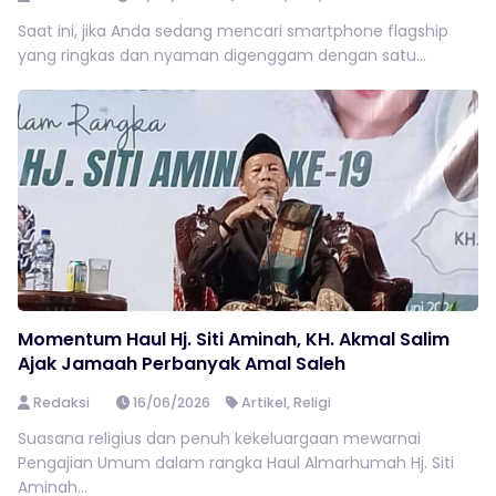
Saat ini, jika Anda sedang mencari smartphone flagship
yang ringkas dan nyaman digenggam dengan satu...
Momentum Haul Hj. Siti Aminah, KH. Akmal Salim
Ajak Jamaah Perbanyak Amal Saleh
Redaksi
16/06/2026
Artikel
,
Religi
Suasana religius dan penuh kekeluargaan mewarnai
Pengajian Umum dalam rangka Haul Almarhumah Hj. Siti
Aminah...