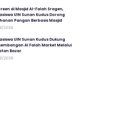
reen di Masjid Al-Falah Sragen,
siswa UIN Sunan Kudus Dorong
hanan Pangan Berbasis Masjid
8/2026
siswa UIN Sunan Kudus Dukung
embangan Al Falah Market Melalui
atan Bazar
8/2026