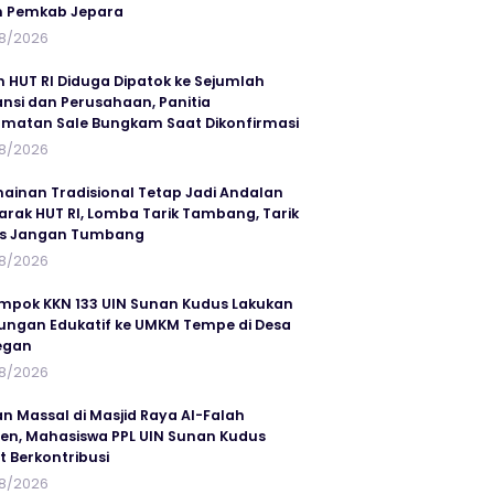
n Pemkab Jepara
8/2026
n HUT RI Diduga Dipatok ke Sejumlah
ansi dan Perusahaan, Panitia
matan Sale Bungkam Saat Dikonfirmasi
8/2026
ainan Tradisional Tetap Jadi Andalan
rak HUT RI, Lomba Tarik Tambang, Tarik
us Jangan Tumbang
8/2026
mpok KKN 133 UIN Sunan Kudus Lakukan
ungan Edukatif ke UMKM Tempe di Desa
egan
8/2026
an Massal di Masjid Raya Al-Falah
en, Mahasiswa PPL UIN Sunan Kudus
t Berkontribusi
8/2026