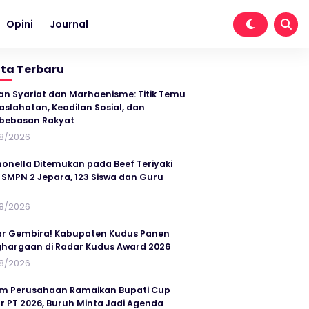
Opini
Journal
ita Terbaru
an Syariat dan Marhaenisme: Titik Temu
slahatan, Keadilan Sosial, dan
bebasan Rakyat
8/2026
onella Ditemukan pada Beef Teriyaki
SMPN 2 Jepara, 123 Siswa dan Guru
t
8/2026
r Gembira! Kabupaten Kudus Panen
hargaan di Radar Kudus Award 2026
8/2026
im Perusahaan Ramaikan Bupati Cup
r PT 2026, Buruh Minta Jadi Agenda