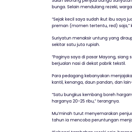
Salah seorang penjual bunga Suriyatun
bunga. Selain mendulang rezeki, warga
“Sejak kecil saya sudah ikut ibu saya 
preman (momen tertentu, red) saja,” k
Suriyatun menaksir untung yang diraup 
sekitar satu juta rupiah.
“Paginya saya di pasar Mayong, siang 
berjualan nasi di dekat pabrik tekstil.
Para pedagang kebanyakan menjajaka
kantil, kenanga, daun pandan, dan la
“Satu bungkus kembang boreh hargany
harganya 20-25 ribu,” terangnya.
Mu’minah turut menyemarakan penjual
tahun ia mencoba peruntungan menjad