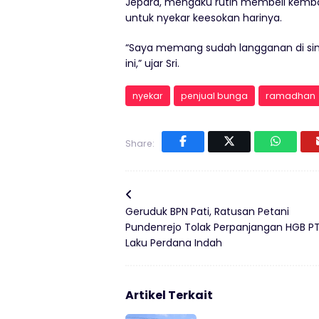
Jepara, mengaku rutin membeli kemban
untuk nyekar keesokan harinya.
“Saya memang sudah langganan di sini.
ini,” ujar Sri.
nyekar
penjual bunga
ramadhan
Share:
Geruduk BPN Pati, Ratusan Petani
Pundenrejo Tolak Perpanjangan HGB P
Laku Perdana Indah
Artikel Terkait