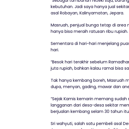
“Sebagai tambahan rezeki saja, barang
kebutuhan. Jadi saya hanya jual sekit
asal Robayan, Kalinyamatan, Jepara.
Masruah, penjual bunga tetap di area 
hanya bisa meraih ratusan ribu rupiah.
Sementara di hari-hari menjelang pua
hari.
“Besok hari terakhir sebelum Ramadhan
juta rupiah, bahkan kalau ramai bisa sa
Tak hanya kembang boreh, Masruah m
dupa, menyan, gading, mawar dan an
“Sejak Kamis kemarin memang sudah r
langganan dari desa-desa sekitar me
berjualan kembang selam 30 tahun itu
Sri wahyuti, salah satu pembeli asal