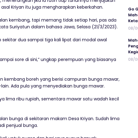
, menerangkan jika ia rutin tiap tahunnya menjajakan
 asal Kriyan itu juga mengharapkan keberkahan.
Go G
Maha
jualan kembang, tapi memang tidak setiap hari, pas ada
Keta
ata Suriyatun dalam bahasa Jawa, Selasa (21/3/2023).
08/0
sekitar dua sampai tiga kali lipat dari modal awal
Maha
Peng
Kegi
sampai sore di sini,” ungkap perempuan yang biasanya
08/0
n kembang boreh yang berisi campuran bunga mawar,
in-lain. Ada pula yang menyediakan bunga mawar.
a lima ribu rupiah, sementara mawar satu wadah kecil
an bunga di sekitaran makam Desa Kriyan. Sudah lima
i penjual bunga.