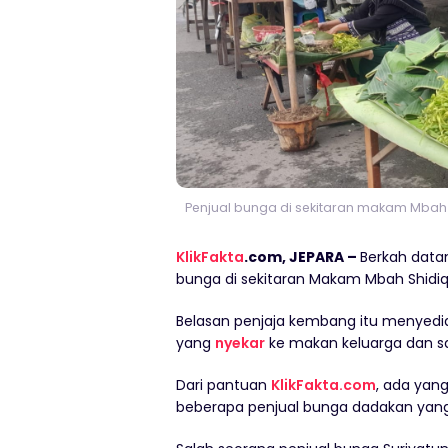
Penjual bunga di sekitaran makam Mbah Sh
KlikFakta
.com, JEPARA –
Berkah data
bunga di sekitaran Makam Mbah Shidiq 
Belasan penjaja kembang itu menyed
yang
nyekar
ke makan keluarga dan s
Dari pantuan
KlikFakta.com
, ada yan
beberapa penjual bunga dadakan y