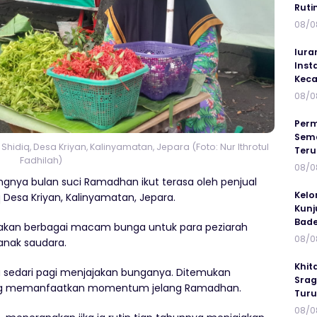
Ruti
08/0
Iura
Inst
Keca
08/0
Perm
Sema
idiq, Desa Kriyan, Kalinyamatan, Jepara (Foto: Nur Ithrotul
Ter
Fadhilah)
08/0
ngnya bulan suci Ramadhan ikut terasa oleh penjual
Kelo
Desa Kriyan, Kalinyamatan, Jepara.
Kunj
Bad
iakan berbagai macam bunga untuk para peziarah
08/0
anak saudara.
Khit
g sedari pagi menjajakan bunganya. Ditemukan
Srag
ang memanfaatkan momentum jelang Ramadhan.
Turu
08/0