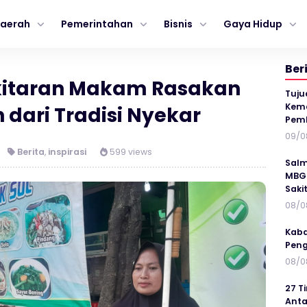
aerah
Pemerintahan
Bisnis
Gaya Hidup
Ber
kitaran Makam Rasakan
Tuju
Kema
dari Tradisi Nyekar
Pem
09/0
Berita
,
inspirasi
599 views
Salm
MBG 
Saki
08/0
Kaba
Peng
08/0
27 T
Anta