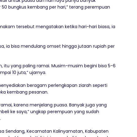
kali untuk puasa dan hari raya punya banyak
ar 50 bungkus kembang per hari,” terang perempuan
makam tersebut mengatakan ketika hari-hari biasa, ia
sa, ia bisa mendulang omset hingga jutaan rupiah per
, itu yang paling ramai. Musim-musim begini bisa 5-6
mpai 10 juta,” ujarnya.
enyediakan beragam perlengkapan ziarah seperti
eka kembang pesanan.
amai, karena menjelang puasa. Banyak juga yang
mbeli ke saya,” ungkap perempuan yang sudah
.
 Desa Sendang, Kecamatan Kalinyamatan, Kabupaten