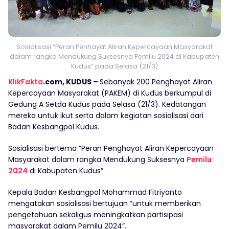
Sosialisasi “Peran Penhayat Aliran Kepercayaan Masyarakat
dalam rangka Mendukung Suksesnya Pemilu 2024 di Kabupaten
Kudus” pada Selasa (21/3)
KlikFakta
.com, KUDUS –
Sebanyak 200 Penghayat Aliran
Kepercayaan Masyarakat (PAKEM) di Kudus berkumpul di
Gedung A Setda Kudus pada Selasa (21/3). Kedatangan
mereka untuk ikut serta dalam kegiatan sosialisasi dari
Badan Kesbangpol Kudus.
Sosialisasi bertema “Peran Penghayat Aliran Kepercayaan
Masyarakat dalam rangka Mendukung Suksesnya
Pemilu
2024
di Kabupaten Kudus”.
Kepala Badan Kesbangpol Mohammad Fitriyanto
mengatakan sosialisasi bertujuan “untuk memberikan
pengetahuan sekaligus meningkatkan partisipasi
masyarakat dalam Pemilu 2024”.