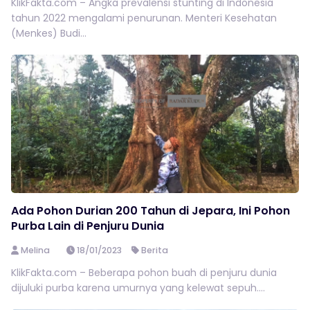
KlikFakta.com – Angka prevalensi stunting di Indonesia
tahun 2022 mengalami penurunan. Menteri Kesehatan
(Menkes) Budi...
Ada Pohon Durian 200 Tahun di Jepara, Ini Pohon
Purba Lain di Penjuru Dunia
Melina
18/01/2023
Berita
KlikFakta.com – Beberapa pohon buah di penjuru dunia
dijuluki purba karena umurnya yang kelewat sepuh....