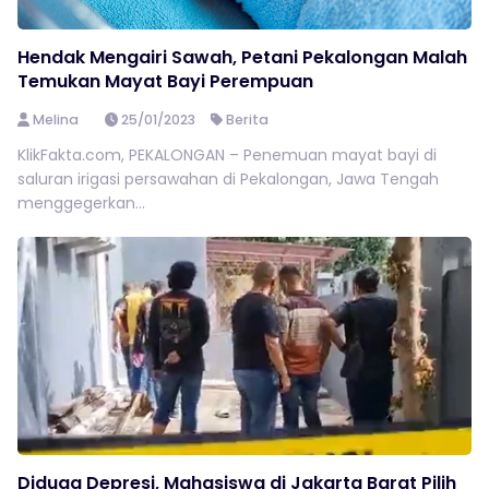
Hendak Mengairi Sawah, Petani Pekalongan Malah
Temukan Mayat Bayi Perempuan
Melina
25/01/2023
Berita
KlikFakta.com, PEKALONGAN – Penemuan mayat bayi di
saluran irigasi persawahan di Pekalongan, Jawa Tengah
menggegerkan...
Diduga Depresi, Mahasiswa di Jakarta Barat Pilih