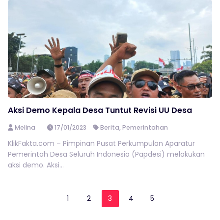
Aksi Demo Kepala Desa Tuntut Revisi UU Desa
Melina
17/01/2023
Berita
,
Pemerintahan
KlikFakta.com – Pimpinan Pusat Perkumpulan Aparatur
Pemerintah Desa Seluruh Indonesia (Papdesi) melakukan
aksi demo. Aksi...
1
2
3
4
5