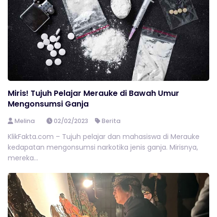
Miris! Tujuh Pelajar Merauke di Bawah Umur
Mengonsumsi Ganja
Melina
02/02/2023
Berita
KlikFakta.com – Tujuh pelajar dan mahasiswa di Merauke
kedapatan mengonsumsi narkotika jenis ganja. Mirisnya,
mereka...