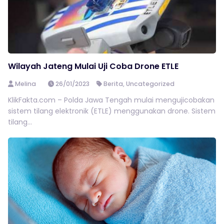
Wilayah Jateng Mulai Uji Coba Drone ETLE
Melina
26/01/2023
Berita
,
Uncategorized
KlikFakta.com – Polda Jawa Tengah mulai mengujicobakan
sistem tilang elektronik (ETLE) menggunakan drone. Sistem
tilang...