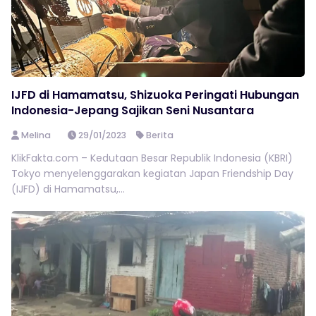
IJFD di Hamamatsu, Shizuoka Peringati Hubungan
Indonesia-Jepang Sajikan Seni Nusantara
Melina
29/01/2023
Berita
KlikFakta.com – Kedutaan Besar Republik Indonesia (KBRI)
Tokyo menyelenggarakan kegiatan Japan Friendship Day
(IJFD) di Hamamatsu,...