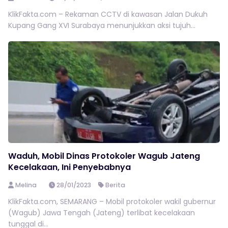
KlikFakta.com – Rekaman CCTV di kawasan Jalan Dukuh
Kupang Gang XVI Surabaya menunjukkan aksi tujuh...
Waduh, Mobil Dinas Protokoler Wagub Jateng
Kecelakaan, Ini Penyebabnya
Melina
28/01/2023
Berita
KlikFakta.com, SEMARANG – Mobil protokoler wakil gubernur
(Wagub) Jawa Tengah (Jateng) terlibat kecelakaan
tunggal di...