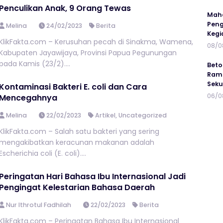
Penculikan Anak, 9 Orang Tewas
Maha
Peng
Melina
24/02/2023
Berita
Kegi
KlikFakta.com – Kerusuhan pecah di Sinakma, Wamena,
08/0
Kabupaten Jayawijaya, Provinsi Papua Pegunungan
pada Kamis (23/2)....
Beto
Ramp
Seku
Kontaminasi Bakteri E. coli dan Cara
06/0
Mencegahnya
Melina
22/02/2023
Artikel
,
Uncategorized
KlikFakta.com – Salah satu bakteri yang sering
mengakibatkan keracunan makanan adalah
Escherichia coli (E. coli)....
Peringatan Hari Bahasa Ibu Internasional Jadi
Pengingat Kelestarian Bahasa Daerah
Nur Ithrotul Fadhilah
22/02/2023
Berita
KlikFakta.com – Peringatan Bahasa Ibu Internasional