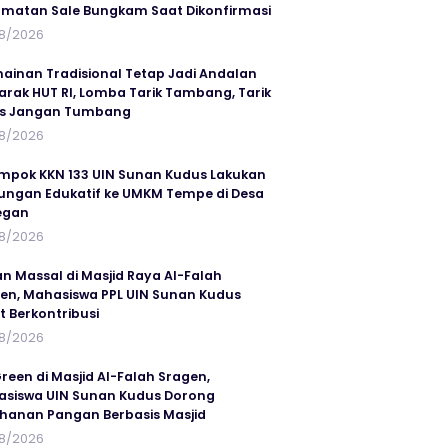
matan Sale Bungkam Saat Dikonfirmasi
8/2026
ainan Tradisional Tetap Jadi Andalan
rak HUT RI, Lomba Tarik Tambang, Tarik
us Jangan Tumbang
8/2026
mpok KKN 133 UIN Sunan Kudus Lakukan
ungan Edukatif ke UMKM Tempe di Desa
egan
8/2026
an Massal di Masjid Raya Al-Falah
en, Mahasiswa PPL UIN Sunan Kudus
t Berkontribusi
8/2026
reen di Masjid Al-Falah Sragen,
siswa UIN Sunan Kudus Dorong
hanan Pangan Berbasis Masjid
8/2026