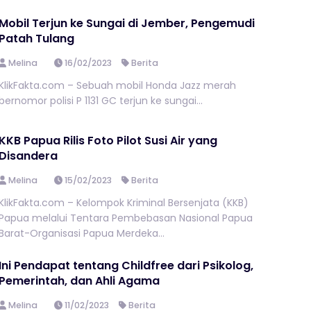
Mobil Terjun ke Sungai di Jember, Pengemudi
Patah Tulang
Melina
16/02/2023
Berita
KlikFakta.com – Sebuah mobil Honda Jazz merah
bernomor polisi P 1131 GC terjun ke sungai...
KKB Papua Rilis Foto Pilot Susi Air yang
Disandera
Melina
15/02/2023
Berita
KlikFakta.com – Kelompok Kriminal Bersenjata (KKB)
Papua melalui Tentara Pembebasan Nasional Papua
Barat-Organisasi Papua Merdeka...
Ini Pendapat tentang Childfree dari Psikolog,
Pemerintah, dan Ahli Agama
Melina
11/02/2023
Berita