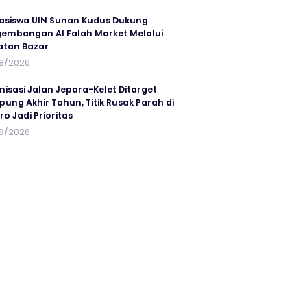
siswa UIN Sunan Kudus Dukung
embangan Al Falah Market Melalui
atan Bazar
8/2026
nisasi Jalan Jepara-Kelet Ditarget
ung Akhir Tahun, Titik Rusak Parah di
ro Jadi Prioritas
8/2026