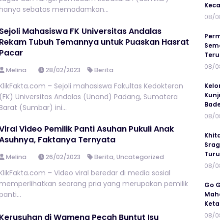
Keca
hanya sebatas memadamkan...
08/0
Sejoli Mahasiswa FK Universitas Andalas
Perm
Rekam Tubuh Temannya untuk Puaskan Hasrat
Sema
Pacar
Ter
08/0
Melina
28/02/2023
Berita
KlikFakta.com – Sejoli mahasiswa Fakultas Kedokteran
Kelo
Kunj
(FK) Universitas Andalas (Unand) Padang, Sumatera
Bad
Barat (Sumbar) ini...
08/0
Viral Video Pemilik Panti Asuhan Pukuli Anak
Khit
Asuhnya, Faktanya Ternyata
Srag
Turu
Melina
26/02/2023
Berita
,
Uncategorized
08/0
KlikFakta.com – Video viral beredar di media sosial
memperlihatkan seorang pria yang merupakan pemilik
Go G
panti...
Maha
Keta
08/0
Kerusuhan di Wamena Pecah Buntut Isu