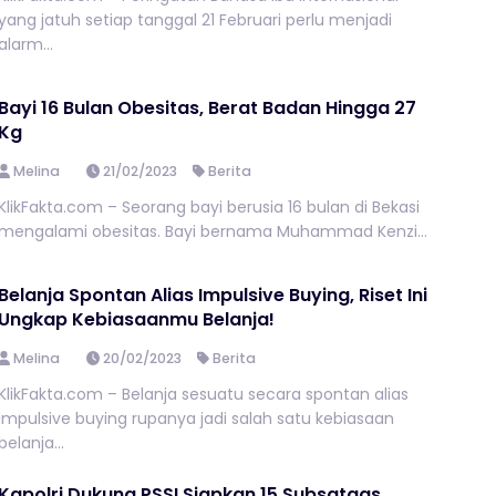
yang jatuh setiap tanggal 21 Februari perlu menjadi
alarm...
Bayi 16 Bulan Obesitas, Berat Badan Hingga 27
Kg
Melina
21/02/2023
Berita
KlikFakta.com – Seorang bayi berusia 16 bulan di Bekasi
mengalami obesitas. Bayi bernama Muhammad Kenzi...
Belanja Spontan Alias Impulsive Buying, Riset Ini
Ungkap Kebiasaanmu Belanja!
Melina
20/02/2023
Berita
KlikFakta.com – Belanja sesuatu secara spontan alias
impulsive buying rupanya jadi salah satu kebiasaan
belanja...
Kapolri Dukung PSSI Siapkan 15 Subsatgas