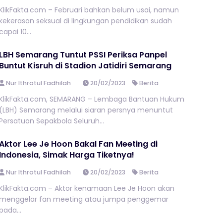
KlikFakta.com – Februari bahkan belum usai, namun
kekerasan seksual di lingkungan pendidikan sudah
capai 10...
LBH Semarang Tuntut PSSI Periksa Panpel
Buntut Kisruh di Stadion Jatidiri Semarang
Nur Ithrotul Fadhilah
20/02/2023
Berita
KlikFakta.com, SEMARANG – Lembaga Bantuan Hukum
(LBH) Semarang melalui siaran persnya menuntut
Persatuan Sepakbola Seluruh...
Aktor Lee Je Hoon Bakal Fan Meeting di
Indonesia, Simak Harga Tiketnya!
Nur Ithrotul Fadhilah
20/02/2023
Berita
KlikFakta.com – Aktor kenamaan Lee Je Hoon akan
menggelar fan meeting atau jumpa penggemar
pada...