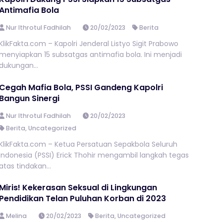
Antimafia Bola
Nur Ithrotul Fadhilah
20/02/2023
Berita
KlikFakta.com – Kapolri Jenderal Listyo Sigit Prabowo
menyiapkan 15 subsatgas antimafia bola. Ini menjadi
dukungan...
Cegah Mafia Bola, PSSI Gandeng Kapolri
Bangun Sinergi
Nur Ithrotul Fadhilah
20/02/2023
Berita
,
Uncategorized
KlikFakta.com – Ketua Persatuan Sepakbola Seluruh
Indonesia (PSSI) Erick Thohir mengambil langkah tegas
atas tindakan...
Miris! Kekerasan Seksual di Lingkungan
Pendidikan Telan Puluhan Korban di 2023
Melina
20/02/2023
Berita
,
Uncategorized