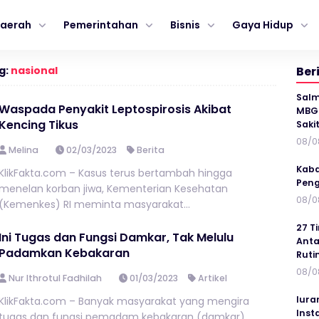
aerah
Pemerintahan
Bisnis
Gaya Hidup
g:
nasional
Ber
Salm
Waspada Penyakit Leptospirosis Akibat
MBG 
Kencing Tikus
Saki
08/0
Melina
02/03/2023
Berita
Kaba
KlikFakta.com – Kasus terus bertambah hingga
Peng
menelan korban jiwa, Kementerian Kesehatan
08/0
(Kemenkes) RI meminta masyarakat...
27 T
Ini Tugas dan Fungsi Damkar, Tak Melulu
Anta
Padamkan Kebakaran
Ruti
08/0
Nur Ithrotul Fadhilah
01/03/2023
Artikel
Iura
KlikFakta.com – Banyak masyarakat yang mengira
Inst
tugas dan fungsi pemadam kebakaran (damkar)