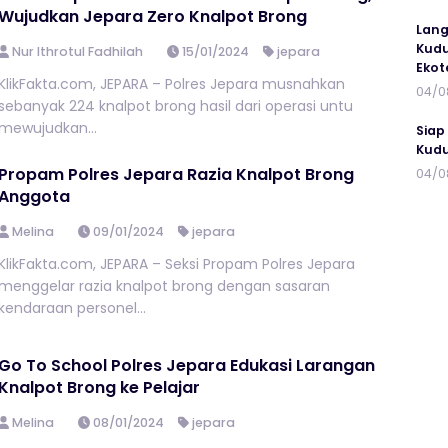
Wujudkan Jepara Zero Knalpot Brong
Lang
Kudu
Nur Ithrotul Fadhilah
15/01/2024
jepara
Ekot
KlikFakta.com, JEPARA – Polres Jepara musnahkan
04/0
sebanyak 224 knalpot brong hasil dari operasi untu
mewujudkan...
Siap
Kudu
Propam Polres Jepara Razia Knalpot Brong
04/0
Anggota
Melina
09/01/2024
jepara
KlikFakta.com, JEPARA – Seksi Propam Polres Jepara
menggelar razia knalpot brong dengan sasaran
kendaraan personel...
Go To School Polres Jepara Edukasi Larangan
Knalpot Brong ke Pelajar
Melina
08/01/2024
jepara