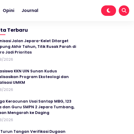
Opini
Journal
ita Terbaru
nisasi Jalan Jepara-Kelet Ditarget
ung Akhir Tahun, Titik Rusak Parah di
ro Jadi Prioritas
8/2026
siswa KKN UIN Sunan Kudus
alisasikan Program Ekoteologi dan
talisasi UMKM
8/2026
ga Keracunan Usai Santap MBG, 123
a dan Guru SMPN 2 Jepara Tumbang,
an Mengarah ke Daging
8/2026
 Turun Tangan Verifikasi Dugaan