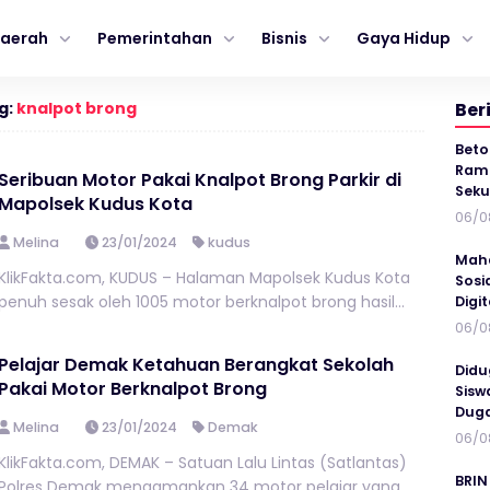
aerah
Pemerintahan
Bisnis
Gaya Hidup
g:
knalpot brong
Ber
Beto
Ramp
Seribuan Motor Pakai Knalpot Brong Parkir di
Seku
Mapolsek Kudus Kota
06/0
Melina
23/01/2024
kudus
Maha
KlikFakta.com, KUDUS – Halaman Mapolsek Kudus Kota
Sosi
penuh sesak oleh 1005 motor berknalpot brong hasil...
Digi
06/0
Pelajar Demak Ketahuan Berangkat Sekolah
Didu
Pakai Motor Berknalpot Brong
Sisw
Duga
Melina
23/01/2024
Demak
06/0
KlikFakta.com, DEMAK – Satuan Lalu Lintas (Satlantas)
BRIN
Polres Demak mengamankan 34 motor pelajar yang