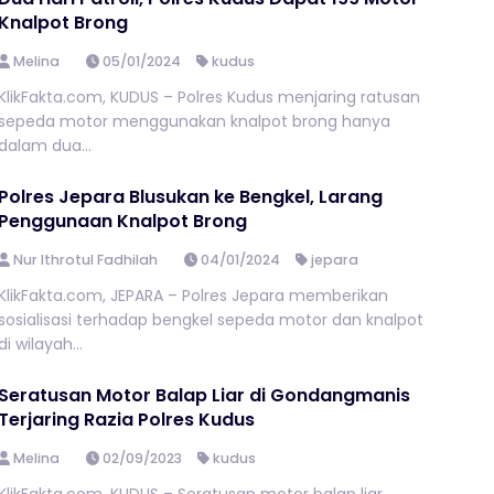
Knalpot Brong
Melina
05/01/2024
kudus
KlikFakta.com, KUDUS – Polres Kudus menjaring ratusan
sepeda motor menggunakan knalpot brong hanya
dalam dua...
Polres Jepara Blusukan ke Bengkel, Larang
Penggunaan Knalpot Brong
Nur Ithrotul Fadhilah
04/01/2024
jepara
KlikFakta.com, JEPARA – Polres Jepara memberikan
sosialisasi terhadap bengkel sepeda motor dan knalpot
di wilayah...
Seratusan Motor Balap Liar di Gondangmanis
Terjaring Razia Polres Kudus
Melina
02/09/2023
kudus