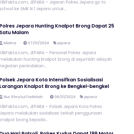
KlikFakta.com, JEPARA – Jajaran Polres Jepara go to
school ke SMK N 1 Jepara untuk...
Polres Jepara Hunting Knalpot Brong Dapat 25
Satu Malam
Melina
07/01/2024
jepara
KlikFakta.com, JEPARA – Personel Polres Jepara
melakukan hunting knalpot brong di sejumlah wilayah.
Kegiatan penindakan...
Polsek Jepara Kota Intensifkan Sosialisasi
Larangan Knalpot Brong ke Bengkel-bengkel
Nur Ithrotul Fadhilah
06/01/2024
jepara
KlikFakta.com, JEPARA – Polsek Jepara Kota Polres
Jepara melakukan sosialisasi terkait penggunaan
knalpot brong kepada...
Dua Hari Patroli, Polres Kudus Dapat 199 Motor