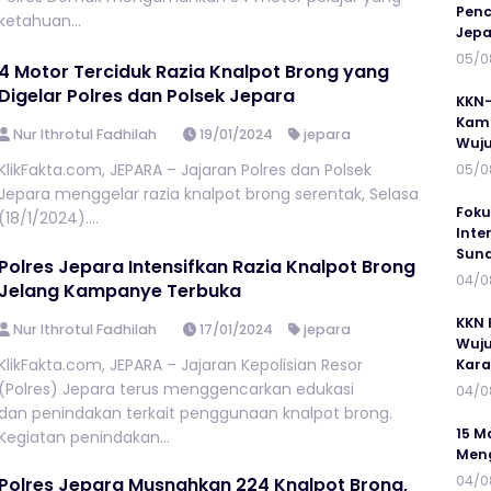
Penc
ketahuan...
Jepa
05/0
4 Motor Terciduk Razia Knalpot Brong yang
Digelar Polres dan Polsek Jepara
KKN-
Kamp
Nur Ithrotul Fadhilah
19/01/2024
jepara
Wuj
KlikFakta.com, JEPARA – Jajaran Polres dan Polsek
05/0
Jepara menggelar razia knalpot brong serentak, Selasa
Foku
(18/1/2024)....
Inte
Suna
Polres Jepara Intensifkan Razia Knalpot Brong
04/0
Jelang Kampanye Terbuka
KKN 
Nur Ithrotul Fadhilah
17/01/2024
jepara
Wuju
KlikFakta.com, JEPARA – Jajaran Kepolisian Resor
Kar
(Polres) Jepara terus menggencarkan edukasi
04/0
dan penindakan terkait penggunaan knalpot brong.
15 M
Kegiatan penindakan...
Meng
04/0
Polres Jepara Musnahkan 224 Knalpot Brong,