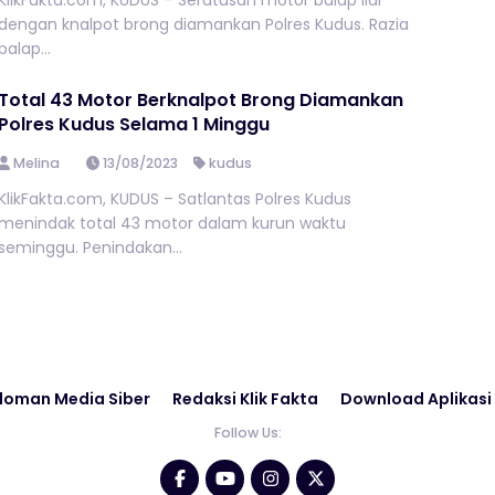
KlikFakta.com, KUDUS – Seratusan motor balap liar
dengan knalpot brong diamankan Polres Kudus. Razia
balap...
Total 43 Motor Berknalpot Brong Diamankan
Polres Kudus Selama 1 Minggu
Melina
13/08/2023
kudus
KlikFakta.com, KUDUS – Satlantas Polres Kudus
menindak total 43 motor dalam kurun waktu
seminggu. Penindakan...
doman Media Siber
Redaksi Klik Fakta
Download Aplikasi
Follow Us: