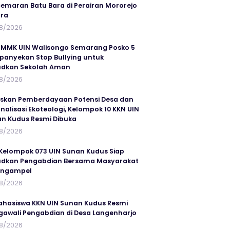
emaran Batu Bara di Perairan Mororejo
ra
8/2026
MMK UIN Walisongo Semarang Posko 5
anyekan Stop Bullying untuk
udkan Sekolah Aman
8/2026
skan Pemberdayaan Potensi Desa dan
rnalisasi Ekoteologi, Kelompok 10 KKN UIN
n Kudus Resmi Dibuka
8/2026
Kelompok 073 UIN Sunan Kudus Siap
dkan Pengabdian Bersama Masyarakat
angampel
8/2026
ahasiswa KKN UIN Sunan Kudus Resmi
awali Pengabdian di Desa Langenharjo
8/2026