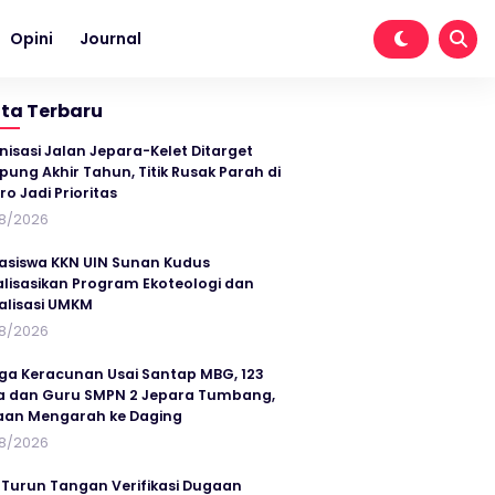
Opini
Journal
ita Terbaru
nisasi Jalan Jepara-Kelet Ditarget
ung Akhir Tahun, Titik Rusak Parah di
ro Jadi Prioritas
8/2026
siswa KKN UIN Sunan Kudus
alisasikan Program Ekoteologi dan
talisasi UMKM
8/2026
ga Keracunan Usai Santap MBG, 123
a dan Guru SMPN 2 Jepara Tumbang,
an Mengarah ke Daging
8/2026
 Turun Tangan Verifikasi Dugaan