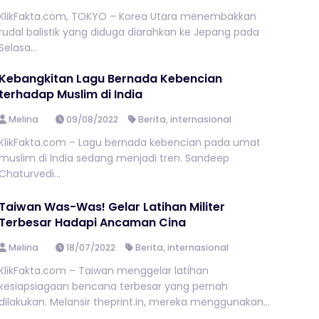
KlikFakta.com, TOKYO – Korea Utara menembakkan
rudal balistik yang diduga diarahkan ke Jepang pada
Selasa...
Kebangkitan Lagu Bernada Kebencian
terhadap Muslim di India
Melina
09/08/2022
Berita
,
internasional
KlikFakta.com – Lagu bernada kebencian pada umat
muslim di India sedang menjadi tren. Sandeep
Chaturvedi...
Taiwan Was-Was! Gelar Latihan Militer
Terbesar Hadapi Ancaman Cina
Melina
18/07/2022
Berita
,
internasional
KlikFakta.com – Taiwan menggelar latihan
kesiapsiagaan bencana terbesar yang pernah
dilakukan. Melansir theprint.in, mereka menggunakan...