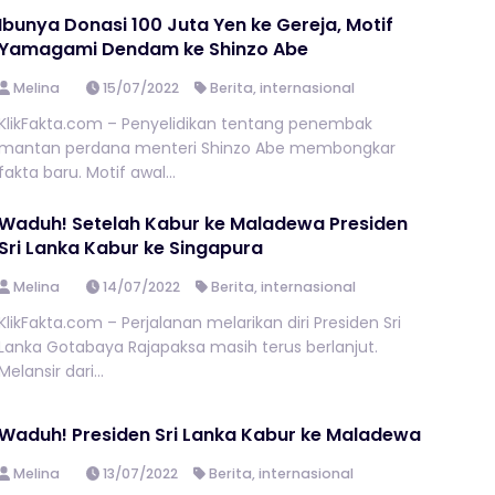
Ibunya Donasi 100 Juta Yen ke Gereja, Motif
Yamagami Dendam ke Shinzo Abe
Melina
15/07/2022
Berita
,
internasional
KlikFakta.com – Penyelidikan tentang penembak
mantan perdana menteri Shinzo Abe membongkar
fakta baru. Motif awal...
Waduh! Setelah Kabur ke Maladewa Presiden
Sri Lanka Kabur ke Singapura
Melina
14/07/2022
Berita
,
internasional
KlikFakta.com – Perjalanan melarikan diri Presiden Sri
Lanka Gotabaya Rajapaksa masih terus berlanjut.
Melansir dari...
Waduh! Presiden Sri Lanka Kabur ke Maladewa
Melina
13/07/2022
Berita
,
internasional