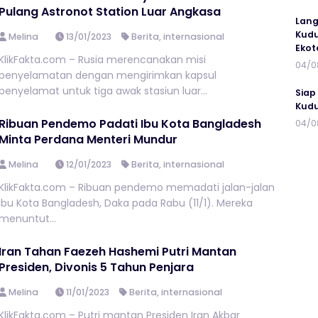
Pulang Astronot Station Luar Angkasa
Lang
Kudu
Melina
13/01/2023
Berita
,
internasional
Ekot
KlikFakta.com – Rusia merencanakan misi
04/0
penyelamatan dengan mengirimkan kapsul
penyelamat untuk tiga awak stasiun luar...
Siap
Kudu
Ribuan Pendemo Padati Ibu Kota Bangladesh
04/0
Minta Perdana Menteri Mundur
Melina
12/01/2023
Berita
,
internasional
KlikFakta.com – Ribuan pendemo memadati jalan-jalan
Ibu Kota Bangladesh, Daka pada Rabu (11/1). Mereka
menuntut...
Iran Tahan Faezeh Hashemi Putri Mantan
Presiden, Divonis 5 Tahun Penjara
Melina
11/01/2023
Berita
,
internasional
KlikFakta.com – Putri mantan Presiden Iran Akbar