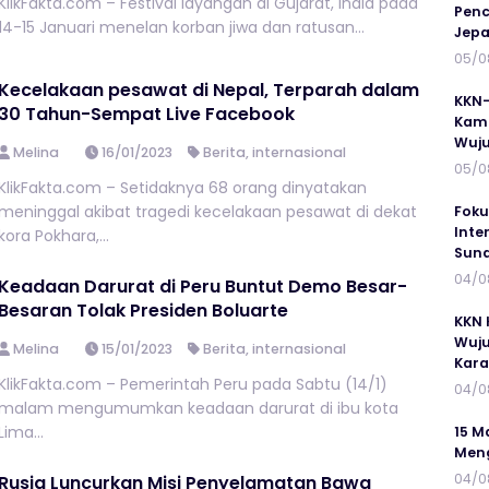
KlikFakta.com – Festival layangan di Gujarat, India pada
Penc
14-15 Januari menelan korban jiwa dan ratusan...
Jepa
05/0
Kecelakaan pesawat di Nepal, Terparah dalam
KKN-
30 Tahun-Sempat Live Facebook
Kamp
Wuj
Melina
16/01/2023
Berita
,
internasional
05/0
KlikFakta.com – Setidaknya 68 orang dinyatakan
meninggal akibat tragedi kecelakaan pesawat di dekat
Foku
Inte
kora Pokhara,...
Suna
04/0
Keadaan Darurat di Peru Buntut Demo Besar-
Besaran Tolak Presiden Boluarte
KKN 
Wuju
Melina
15/01/2023
Berita
,
internasional
Kar
KlikFakta.com – Pemerintah Peru pada Sabtu (14/1)
04/0
malam mengumumkan keadaan darurat di ibu kota
Lima...
15 M
Meng
04/0
Rusia Luncurkan Misi Penyelamatan Bawa