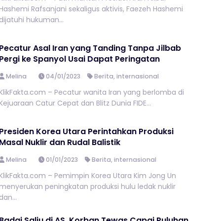
Hashemi Rafsanjani sekaligus aktivis, Faezeh Hashemi
dijatuhi hukuman...
Pecatur Asal Iran yang Tanding Tanpa Jilbab
Pergi ke Spanyol Usai Dapat Peringatan
Melina
04/01/2023
Berita
,
internasional
KlikFakta.com – Pecatur wanita Iran yang berlomba di
Kejuaraan Catur Cepat dan Blitz Dunia FIDE...
Presiden Korea Utara Perintahkan Produksi
Masal Nuklir dan Rudal Balistik
Melina
01/01/2023
Berita
,
internasional
KlikFakta.com – Pemimpin Korea Utara Kim Jong Un
menyerukan peningkatan produksi hulu ledak nuklir
dan...
Badai Salju di AS, Korban Tewas Capai Puluhan,