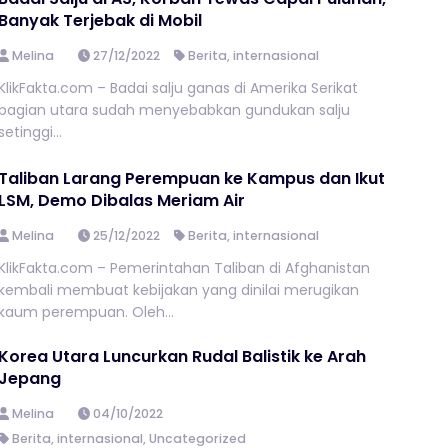
Banyak Terjebak di Mobil
Melina
27/12/2022
Berita
,
internasional
KlikFakta.com – Badai salju ganas di Amerika Serikat
bagian utara sudah menyebabkan gundukan salju
setinggi...
Taliban Larang Perempuan ke Kampus dan Ikut
LSM, Demo Dibalas Meriam Air
Melina
25/12/2022
Berita
,
internasional
KlikFakta.com – Pemerintahan Taliban di Afghanistan
kembali membuat kebijakan yang dinilai merugikan
kaum perempuan. Oleh...
Korea Utara Luncurkan Rudal Balistik ke Arah
Jepang
Melina
04/10/2022
Berita
,
internasional
,
Uncategorized