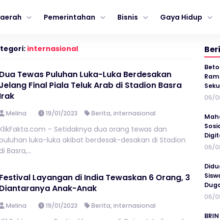
aerah
Pemerintahan
Bisnis
Gaya Hidup
tegori:
internasional
Ber
Beto
Dua Tewas Puluhan Luka-Luka Berdesakan
Ramp
Jelang Final Piala Teluk Arab di Stadion Basra
Seku
Irak
06/0
Melina
19/01/2023
Berita
,
internasional
Maha
Sosi
KlikFakta.com – Setidaknya dua orang tewas dan
Digi
puluhan luka-luka akibat berdesak-desakan di Stadion
06/0
di Basra,...
Didu
Sisw
Festival Layangan di India Tewaskan 6 Orang, 3
Duga
Diantaranya Anak-Anak
06/0
Melina
19/01/2023
Berita
,
internasional
BRIN