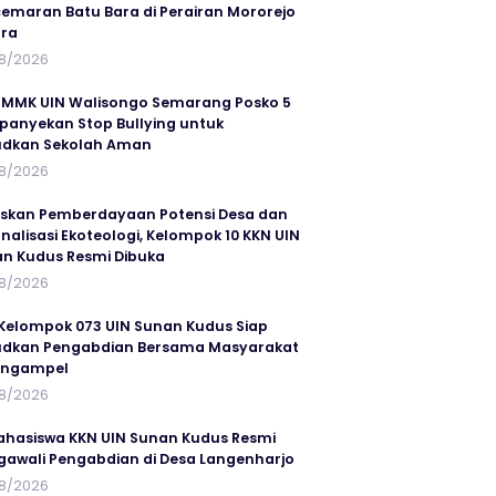
emaran Batu Bara di Perairan Mororejo
ra
8/2026
MMK UIN Walisongo Semarang Posko 5
anyekan Stop Bullying untuk
udkan Sekolah Aman
8/2026
skan Pemberdayaan Potensi Desa dan
rnalisasi Ekoteologi, Kelompok 10 KKN UIN
n Kudus Resmi Dibuka
8/2026
Kelompok 073 UIN Sunan Kudus Siap
dkan Pengabdian Bersama Masyarakat
angampel
8/2026
ahasiswa KKN UIN Sunan Kudus Resmi
awali Pengabdian di Desa Langenharjo
8/2026