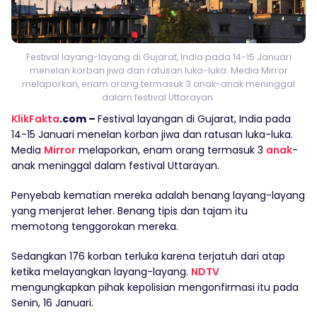
Festival layang-layang di Gujarat, India pada 14-15 Januari
menelan korban jiwa dan ratusan luka-luka. Media Mirror
melaporkan, enam orang termasuk 3 anak-anak meninggal
dalam festival Uttarayan.
KlikFakta
.com –
Festival layangan di Gujarat, India pada
14-15 Januari menelan korban jiwa dan ratusan luka-luka.
Media
Mirror
melaporkan, enam orang termasuk 3
anak
-
anak meninggal dalam festival Uttarayan.
Penyebab kematian mereka adalah benang layang-layang
yang menjerat leher. Benang tipis dan tajam itu
memotong tenggorokan mereka.
Sedangkan 176 korban terluka karena terjatuh dari atap
ketika melayangkan layang-layang.
NDTV
mengungkapkan pihak kepolisian mengonfirmasi itu pada
Senin, 16 Januari.