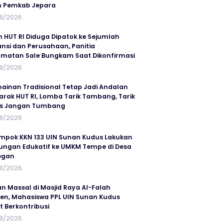
n Pemkab Jepara
8/2026
n HUT RI Diduga Dipatok ke Sejumlah
ansi dan Perusahaan, Panitia
matan Sale Bungkam Saat Dikonfirmasi
8/2026
ainan Tradisional Tetap Jadi Andalan
rak HUT RI, Lomba Tarik Tambang, Tarik
us Jangan Tumbang
8/2026
mpok KKN 133 UIN Sunan Kudus Lakukan
ungan Edukatif ke UMKM Tempe di Desa
egan
8/2026
an Massal di Masjid Raya Al-Falah
en, Mahasiswa PPL UIN Sunan Kudus
t Berkontribusi
8/2026