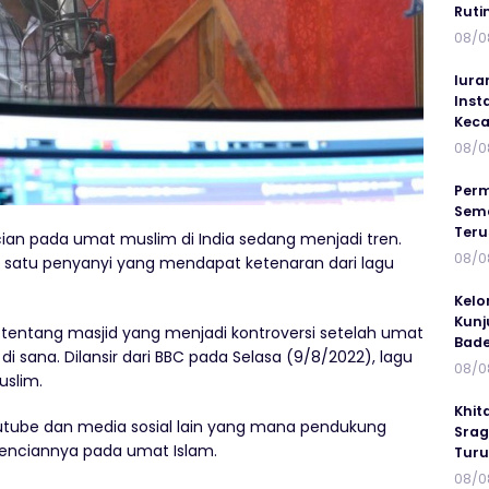
Ruti
08/0
Iura
Inst
Keca
08/0
Perm
Sema
Ter
ian pada umat muslim di India sedang menjadi tren.
08/0
 satu penyanyi yang mendapat ketenaran dari lagu
Kelo
Kunj
 tentang masjid yang menjadi kontroversi setelah umat
Bad
 sana. Dilansir dari BBC pada Selasa (9/8/2022), lagu
08/0
uslim.
Khit
Youtube dan media sosial lain yang mana pendukung
Srag
enciannya pada umat Islam.
Turu
08/0