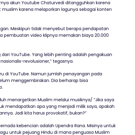
akhirnya akun Youtube Chaturvedi ditangguhkan karena
t muslim karena melaporkan lagunya sebagai konten
ggan. Meskipun tidak menyebut berapa pendapatan
ya pembuatan video klipnya memakan biaya 20.000
 dari YouTube. Yang lebih penting adalah pengakuan
asionalis-revolusioner,” tegasnya.
aru di YouTube. Namun jumlah penayangan pada
elum menggembirakan. Dia berharap bisa
a.
uduh menargetkan Muslim melalui musiknya/ “Jika saya
k mendapatkan apa yang menjadi milik saya, apakah
nnya. Jadi kita harus provokatif, bukan?”
ernada kebencian adalah Upendra Rana. Misinya untuk
agu untuk pejuang Hindu di mana penguasa Muslim