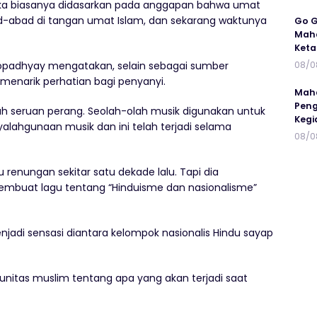
eka biasanya didasarkan pada anggapan bahwa umat
d-abad di tangan umat Islam, dan sekarang waktunya
Go G
Maha
Keta
08/0
ukhopadhyay mengatakan, selain sebagai sumber
enarik perhatian bagi penyanyi.
Maha
Peng
alah seruan perang. Seolah-olah musik digunakan untuk
Kegi
lahgunaan musik dan ini telah terjadi selama
08/0
renungan sekitar satu dekade lalu. Tapi dia
buat lagu tentang “Hinduisme dan nasionalisme”
jadi sensasi diantara kelompok nasionalis Hindu sayap
unitas muslim tentang apa yang akan terjadi saat