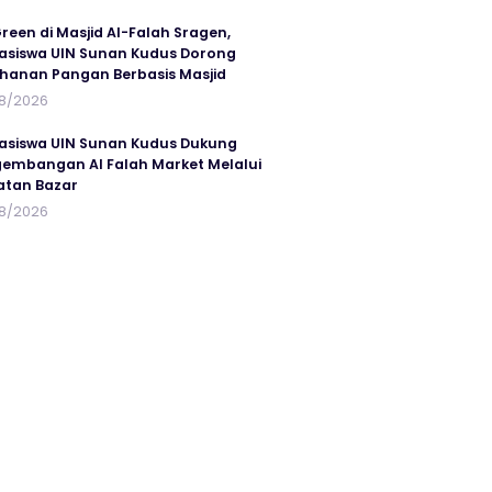
reen di Masjid Al-Falah Sragen,
siswa UIN Sunan Kudus Dorong
hanan Pangan Berbasis Masjid
8/2026
siswa UIN Sunan Kudus Dukung
embangan Al Falah Market Melalui
atan Bazar
8/2026