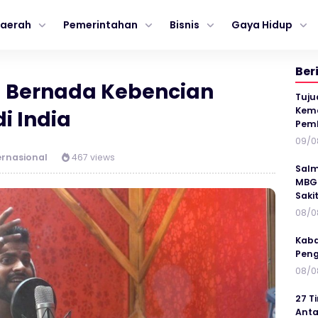
aerah
Pemerintahan
Bisnis
Gaya Hidup
Ber
 Bernada Kebencian
Tuju
Kema
i India
Pem
09/0
ernasional
467 views
Salm
MBG 
Saki
08/0
Kaba
Peng
08/0
27 T
Anta