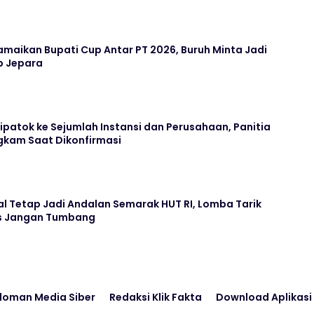
maikan Bupati Cup Antar PT 2026, Buruh Minta Jadi
b Jepara
Dipatok ke Sejumlah Instansi dan Perusahaan, Panitia
kam Saat Dikonfirmasi
l Tetap Jadi Andalan Semarak HUT RI, Lomba Tarik
us Jangan Tumbang
doman Media Siber
Redaksi Klik Fakta
Download Aplikasi