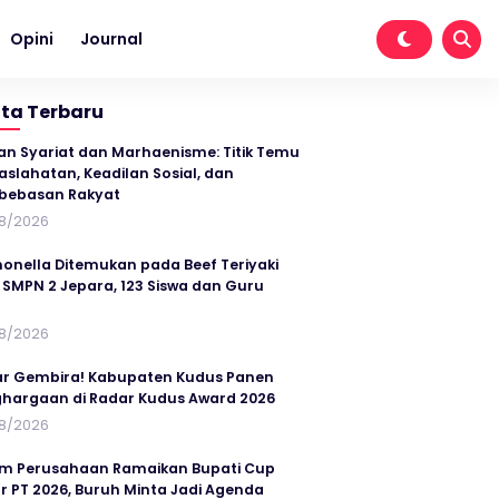
Opini
Journal
ita Terbaru
an Syariat dan Marhaenisme: Titik Temu
slahatan, Keadilan Sosial, dan
bebasan Rakyat
8/2026
onella Ditemukan pada Beef Teriyaki
SMPN 2 Jepara, 123 Siswa dan Guru
t
8/2026
r Gembira! Kabupaten Kudus Panen
hargaan di Radar Kudus Award 2026
8/2026
im Perusahaan Ramaikan Bupati Cup
r PT 2026, Buruh Minta Jadi Agenda