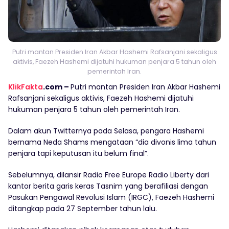
Putri mantan Presiden Iran Akbar Hashemi Rafsanjani sekaligus
aktivis, Faezeh Hashemi dijatuhi hukuman penjara 5 tahun oleh
pemerintah Iran.
KlikFakta
.com –
Putri mantan Presiden Iran Akbar Hashemi
Rafsanjani sekaligus aktivis, Faezeh Hashemi dijatuhi
hukuman penjara 5 tahun oleh pemerintah Iran.
Dalam akun Twitternya pada Selasa, pengara Hashemi
bernama Neda Shams mengataan “dia divonis lima tahun
penjara tapi keputusan itu belum final”.
Sebelumnya, dilansir Radio Free Europe Radio Liberty dari
kantor berita garis keras Tasnim yang berafiliasi dengan
Pasukan Pengawal Revolusi Islam (IRGC), Faezeh Hashemi
ditangkap pada 27 September tahun lalu.