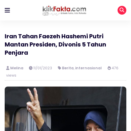
Iran Tahan Faezeh Hashemi Putri
Mantan Presiden, Divonis 5 Tahun
Penjara
Melina
11/01/2023
Berita
,
internasional
476
views