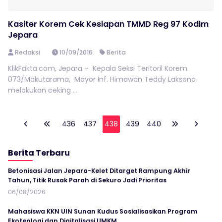
Kasiter Korem Cek Kesiapan TMMD Reg 97 Kodim
Jepara
Redaksi
10/09/2016
Berita
KlikFakta.com, Jepara – Kepala Seksi Teritoril Korem
073/Makutarama, Mayor Inf. Himawan Teddy Laksono
melakukan ceking ...
436
437
438
439
440
Berita Terbaru
Betonisasi Jalan Jepara-Kelet Ditarget Rampung Akhir
Tahun, Titik Rusak Parah di Sekuro Jadi Prioritas
06/08/2026
Mahasiswa KKN UIN Sunan Kudus Sosialisasikan Program
Ekoteologi dan Digitalisasi UMKM