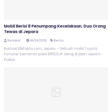
Mobil Berisi 8 Penumpang Kecelakaan, Dua Orang
Tewas di Jepara
Redaksi
18/09/2016
Berita
Ilustrasi KlikFakta.com, Jepara – Sebuah mobil Toyota
Fortuner bernomor polisi B1652SJP oleng di jalan Jepara-
Kudus...