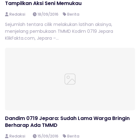
Tampilkan Aksi Seni Memukau
Redaksi
18/09/2016
Berita
Sejumlah tentara cilik melakukan latihan aksinya,
menjelang pembukaan TMMD Kodim 0719 Jepara
KlikFakta.com, Jepara –...
Dandim 0719 Jepara: Sudah Lama Warga Bringin
Berharap Ada TMMD
Redaksi
15/09/2016
Berita