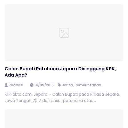
Calon Bupati Petahana Jepara Disinggung KPK,
Ada Apa?
Redaksi
14/09/2016
Berita
,
Pemerintahan
KlikFakta.com, Jepara – Calon Bupati pada Pilkada Jepara,
Jawa Tengah 2017 dari unsur petahana atau...