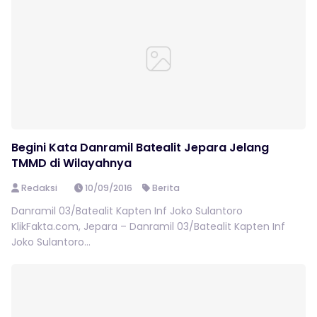
Begini Kata Danramil Batealit Jepara Jelang
TMMD di Wilayahnya
Redaksi
10/09/2016
Berita
Danramil 03/Batealit Kapten Inf Joko Sulantoro
KlikFakta.com, Jepara – Danramil 03/Batealit Kapten Inf
Joko Sulantoro...