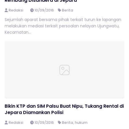
Rembang Disandera di Jepara
Redaksi
10/09/2016
Berita
Sejumlah aparat bersama pihak terkait turun ke lapangan
melakukan mediasi terkait persoalan nelayan Ujungwatu,
Kecamatan...
Bikin KTP dan SIM Palsu Buat Nipu, Tukang Rental di
Jepara Diamankan Polisi
Redaksi
10/09/2016
Berita
,
hukum