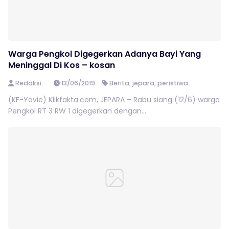
Warga Pengkol Digegerkan Adanya Bayi Yang
Meninggal Di Kos – kosan
Redaksi
13/06/2019
Berita
,
jepara
,
peristiwa
(KF-Yovie) Klikfakta.com, JEPARA – Rabu siang (12/6) warga
Pengkol RT 3 RW 1 digegerkan dengan...