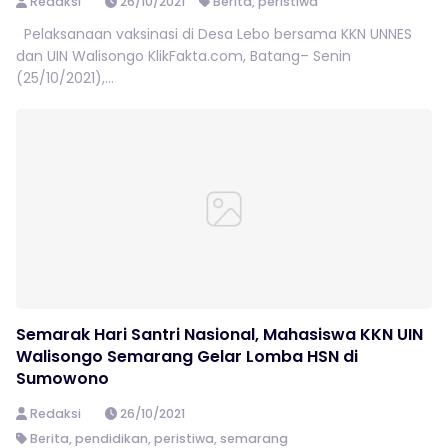
Redaksi
26/10/2021
Berita
,
peristiwa
Pelaksanaan vaksinasi di Desa Lebo bersama KKN UNNES
dan UIN Walisongo KlikFakta.com, Batang– Senin
(25/10/2021),...
Semarak Hari Santri Nasional, Mahasiswa KKN UIN
Walisongo Semarang Gelar Lomba HSN di
Sumowono
Redaksi
26/10/2021
Berita
,
pendidikan
,
peristiwa
,
semarang