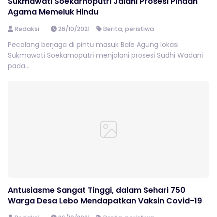
Sukmawati Soekarnoputri Jalani Prosesi Pindah
Agama Memeluk Hindu
Redaksi
26/10/2021
Berita
,
peristiwa
Pecalang berjaga di pintu masuk Bale Agung lokasi
Sukmawati Soekarnoputri menjalani prosesi Sudhi Wadani
pada...
Antusiasme Sangat Tinggi, dalam Sehari 750
Warga Desa Lebo Mendapatkan Vaksin Covid-19