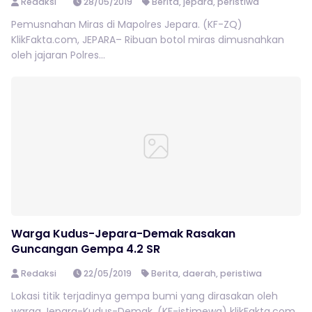
Redaksi
28/05/2019
Berita
,
jepara
,
peristiwa
Pemusnahan Miras di Mapolres Jepara. (KF-ZQ)
KlikFakta.com, JEPARA– Ribuan botol miras dimusnahkan
oleh jajaran Polres...
Warga Kudus-Jepara-Demak Rasakan
Guncangan Gempa 4.2 SR
Redaksi
22/05/2019
Berita
,
daerah
,
peristiwa
Lokasi titik terjadinya gempa bumi yang dirasakan oleh
warga Jepara-Kudus-Demak. (KF-istimewa) klikFakta.com,