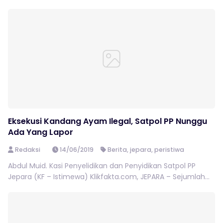
Eksekusi Kandang Ayam Ilegal, Satpol PP Nunggu
Ada Yang Lapor
Redaksi
14/06/2019
Berita
,
jepara
,
peristiwa
Abdul Muid. Kasi Penyelidikan dan Penyidikan Satpol PP
Jepara (KF – Istimewa) Klikfakta.com, JEPARA – Sejumlah...