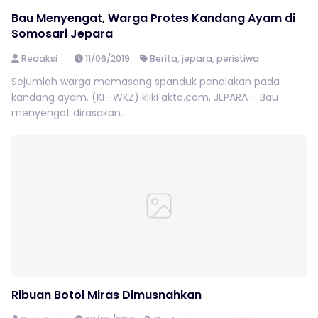
Bau Menyengat, Warga Protes Kandang Ayam di
Somosari Jepara
Redaksi
11/06/2019
Berita
,
jepara
,
peristiwa
Sejumlah warga memasang spanduk penolakan pada
kandang ayam. (KF-WKZ) klikFakta.com, JEPARA – Bau
menyengat dirasakan...
Ribuan Botol Miras Dimusnahkan