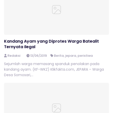
Kandang Ayam yang Diprotes Warga Batealit
Ternyata Ilegal
Redaksi
13/06/2019
Berita
,
jepara
,
peristiwa
Sejumlah warga memasang spanduk penolakan pada
kandang ayam. (KF-WKZ) Klikfakta.com, JEPARA – Warga
Desa Somosari,...