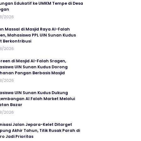
ungan Edukatif ke UMKM Tempe di Desa
egan
8/2026
an Massal di Masjid Raya Al-Falah
en, Mahasiswa PPL UIN Sunan Kudus
t Berkontribusi
8/2026
reen di Masjid Al-Falah Sragen,
siswa UIN Sunan Kudus Dorong
hanan Pangan Berbasis Masjid
8/2026
siswa UIN Sunan Kudus Dukung
embangan Al Falah Market Melalui
atan Bazar
8/2026
nisasi Jalan Jepara-Kelet Ditarget
ung Akhir Tahun, Titik Rusak Parah di
ro Jadi Prioritas