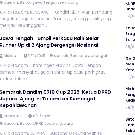
daerah
,
Berita
,
jawa tengah
,
rembang
Kunj
Bad
KlikFakta.com, REMBANG – Kondisi Alun-Alun Rembang
08/0
tengah menjadi sorotan. Pasalnya, ruang publik yang
menjadi kebanggaan...
Khit
Srag
Jawa Tengah Tampil Perkasa Raih Gelar
Turu
Runner Up di 2 Ajang Bergengsi Nasional
08/0
Melina
11/11/2025
daerah
,
Berita
,
jawa tengah
Go G
Maha
KlikFakta.com – Kontingen Provinsi Jawa Tengah
Keta
berhasil menyabet gelar runner up atau peringkat
08/0
kedua dalam...
Maha
Semarak Dandim 0719 Cup 2025, Ketua DPRD
Peng
Jepara: Ajang Ini Tanamkan Semangat
Kegi
Kepahlawanan
08/0
Reporter
11/11/2025
Beto
daerah
,
Berita
,
DPRD Jepara
,
jepara
Ramp
Seku
KlikFakta.com, JEPARA – Suasana Gedung Wanita