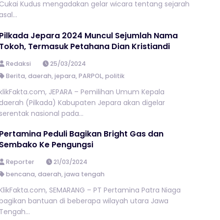
Cukai Kudus mengadakan gelar wicara tentang sejarah
asal...
Pilkada Jepara 2024 Muncul Sejumlah Nama
Tokoh, Termasuk Petahana Dian Kristiandi
Redaksi
25/03/2024
Berita
,
daerah
,
jepara
,
PARPOL
,
politik
klikFakta.com, JEPARA – Pemilihan Umum Kepala
daerah (Pilkada) Kabupaten Jepara akan digelar
serentak nasional pada...
Pertamina Peduli Bagikan Bright Gas dan
Sembako Ke Pengungsi
Reporter
21/03/2024
bencana
,
daerah
,
jawa tengah
KlikFakta.com, SEMARANG – PT Pertamina Patra Niaga
bagikan bantuan di beberapa wilayah utara Jawa
Tengah...