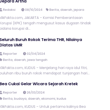
Jepara Artha
Redaksi
08/10/2024
Berita
,
daerah
,
jepara
klikFakta.com, JAKARTA – Komisi Pemberantasan
Korupsi (KPK) tengah mengusut kasus dugaan tindak
pidana korupsi di...
Seluruh Buruh Rokok Terima THR, Nilainya
Diatas UMR
Reporter
02/04/2024
Berita
,
daerah
,
jawa tengah
KlikFakta.com, KUDUS – Menjelang hari raya idul fitri,
puluhan ribu buruh rokok mendapat tunjangan hari...
Bea Cukai Gelar Wicara Sejarah Kretek
Reporter
26/03/2024
Berita
,
budaya
,
daerah
,
ekonomi
,
kudus
KlikFakta.com, KUDUS – Untuk pertama kalinya Bea