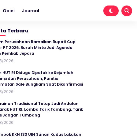
Opini
Journal
ita Terbaru
im Perusahaan Ramaikan Bupati Cup
r PT 2026, Buruh Minta Jadi Agenda
n Pemkab Jepara
8/2026
n HUT RI Diduga Dipatok ke Sejumlah
ansi dan Perusahaan, Panitia
matan Sale Bungkam Saat Dikonfirmasi
8/2026
ainan Tradisional Tetap Jadi Andalan
rak HUT RI, Lomba Tarik Tambang, Tarik
us Jangan Tumbang
8/2026
mpok KKN 133 UIN Sunan Kudus Lakukan