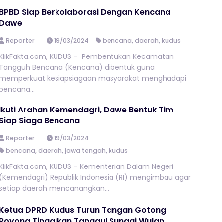
BPBD Siap Berkolaborasi Dengan Kencana
Dawe
Reporter
19/03/2024
bencana
,
daerah
,
kudus
KlikFakta.com, KUDUS – Pembentukan Kecamatan
Tangguh Bencana (Kencana) dibentuk guna
memperkuat kesiapsiagaan masyarakat menghadapi
bencana...
Ikuti Arahan Kemendagri, Dawe Bentuk Tim
Siap Siaga Bencana
Reporter
19/03/2024
bencana
,
daerah
,
jawa tengah
,
kudus
KlikFakta.com, KUDUS – Kementerian Dalam Negeri
(Kemendagri) Republik Indonesia (RI) mengimbau agar
setiap daerah mencanangkan...
Ketua DPRD Kudus Turun Tangan Gotong
Royong Tinggikan Tanggul Sungai Wulan