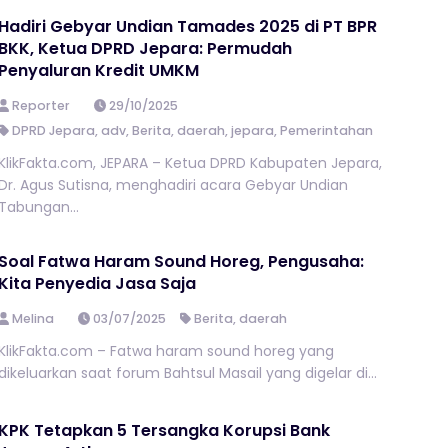
Hadiri Gebyar Undian Tamades 2025 di PT BPR
BKK, Ketua DPRD Jepara: Permudah
Penyaluran Kredit UMKM
Reporter
29/10/2025
DPRD Jepara
,
adv
,
Berita
,
daerah
,
jepara
,
Pemerintahan
KlikFakta.com, JEPARA – Ketua DPRD Kabupaten Jepara,
Dr. Agus Sutisna, menghadiri acara Gebyar Undian
Tabungan...
Soal Fatwa Haram Sound Horeg, Pengusaha:
Kita Penyedia Jasa Saja
Melina
03/07/2025
Berita
,
daerah
KlikFakta.com – Fatwa haram sound horeg yang
dikeluarkan saat forum Bahtsul Masail yang digelar di...
KPK Tetapkan 5 Tersangka Korupsi Bank