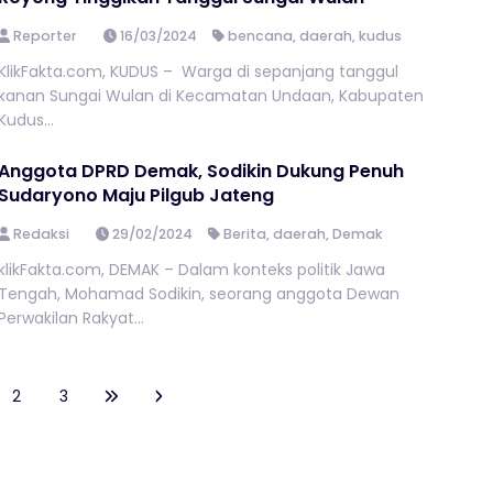
Reporter
16/03/2024
bencana
,
daerah
,
kudus
KlikFakta.com, KUDUS – Warga di sepanjang tanggul
kanan Sungai Wulan di Kecamatan Undaan, Kabupaten
Kudus...
Anggota DPRD Demak, Sodikin Dukung Penuh
Sudaryono Maju Pilgub Jateng
Redaksi
29/02/2024
Berita
,
daerah
,
Demak
klikFakta.com, DEMAK – Dalam konteks politik Jawa
Tengah, Mohamad Sodikin, seorang anggota Dewan
Perwakilan Rakyat...
2
3