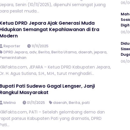
06/0
Jepara, Senin (10/11/2025), dipenuhi semangat juang
para pesilat muda...
Maha
Sosi
Ketua DPRD Jepara Ajak Generasi Muda
Digi
Hidupkan Semangat Kepahlawanan di Era
06/0
Modern
Didu
Reporter
11/11/2025
Sisw
DPRD Jepara
,
adv
,
Berita
,
Berita Utama
,
daerah
,
jepara
,
Duga
Pemerintahan
06/0
KlikFakta.com, JEPARA – Ketua DPRD Kabupaten Jepara,
Dr. H. Agus Sutisna, S.H., M.H., turut menghadiri...
Bupati Pati Sudewo Gagal Lengser, Janji
Rangkul Masyarakat
Melina
01/11/2025
daerah
,
Berita
,
pati
KlikFakta.com, PATI – Setelah gelombang demo dan
rapat pansus Kabupaten Pati yang dramatis, DPRD
Pati...