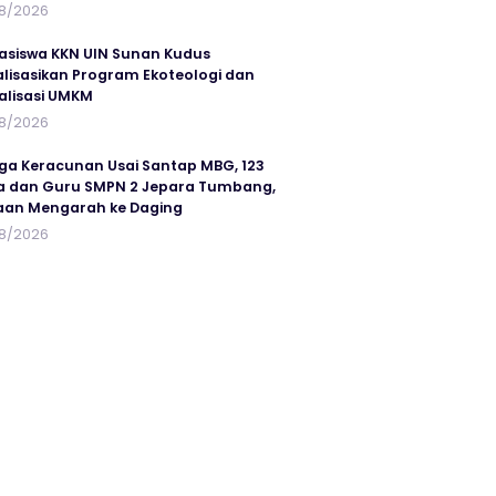
8/2026
siswa KKN UIN Sunan Kudus
alisasikan Program Ekoteologi dan
talisasi UMKM
8/2026
ga Keracunan Usai Santap MBG, 123
a dan Guru SMPN 2 Jepara Tumbang,
an Mengarah ke Daging
8/2026