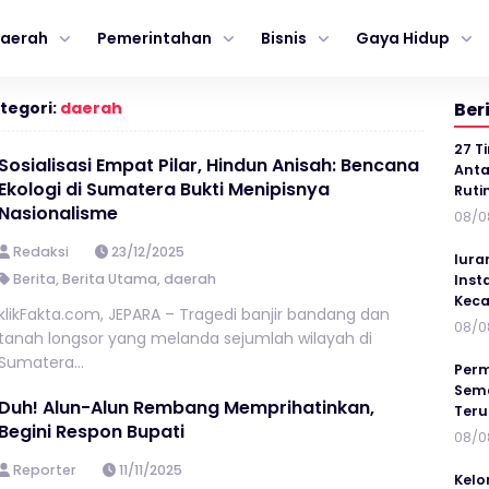
aerah
Pemerintahan
Bisnis
Gaya Hidup
tegori:
daerah
Ber
27 T
Sosialisasi Empat Pilar, Hindun Anisah: Bencana
Anta
Ekologi di Sumatera Bukti Menipisnya
Ruti
Nasionalisme
08/0
Redaksi
23/12/2025
Iura
Berita
,
Berita Utama
,
daerah
Inst
Keca
klikFakta.com, JEPARA – Tragedi banjir bandang dan
08/0
tanah longsor yang melanda sejumlah wilayah di
Sumatera...
Perm
Sema
Duh! Alun-Alun Rembang Memprihatinkan,
Ter
Begini Respon Bupati
08/0
Reporter
11/11/2025
Kelo