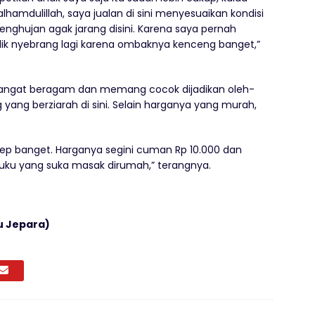
lhamdulillah, saya jualan di sini menyesuaikan kondisi
nghujan agak jarang disini. Karena saya pernah
alik nyebrang lagi karena ombaknya kenceng banget,”
sangat beragam dan memang cocok dijadikan oleh-
yang berziarah di sini. Selain harganya yang murah,
edep banget. Harganya segini cuman Rp 10.000 dan
buku yang suka masak dirumah,” terangnya.
u Jepara)