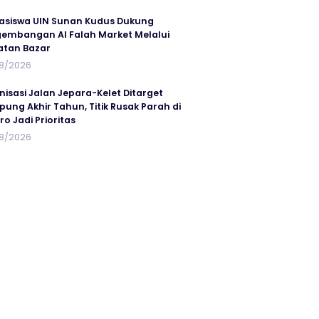
siswa UIN Sunan Kudus Dukung
embangan Al Falah Market Melalui
atan Bazar
8/2026
nisasi Jalan Jepara-Kelet Ditarget
ung Akhir Tahun, Titik Rusak Parah di
ro Jadi Prioritas
8/2026