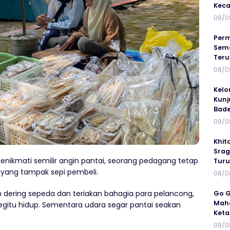
Keca
08/0
Perm
Sema
Ter
08/0
Kelo
Kunj
Bad
08/0
Khit
Srag
enikmati semilir angin pantai, seorang pedagang tetap
Turu
 yang tampak sepi pembeli.
08/0
dering sepeda dan teriakan bahagia para pelancong,
Go G
Maha
gitu hidup. Sementara udara segar pantai seakan
Keta
08/0