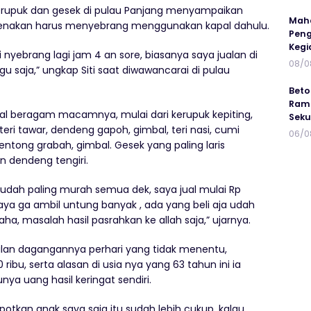
kerupuk dan gesek di pulau Panjang menyampaikan
Maha
karenakan harus menyebrang menggunakan kapal dahulu.
Peng
Kegi
i nyebrang lagi jam 4 an sore, biasanya saya jualan di
08/0
u saja,” ungkap Siti saat diwawancarai di pulau
Beto
Ramp
l beragam macamnya, mulai dari kerupuk kepiting,
Seku
 teri tawar, dendeng gapoh, gimbal, teri nasi, cumi
06/0
gentong grabah, gimbal. Gesek yang paling laris
n dendeng tengiri.
 udah paling murah semua dek, saya jual mulai Rp
saya ga ambil untung banyak , ada yang beli aja udah
ha, masalah hasil pasrahkan ke allah saja,” ujarnya.
ilan dagangannya perhari yang tidak menentu,
 ribu, serta alasan di usia nya yang 63 tahun ini ia
ya uang hasil keringat sendiri.
potkan anak saya saja itu sudah lebih cukup, kalau