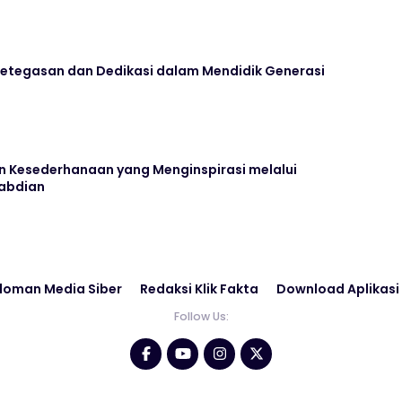
 Ketegasan dan Dedikasi dalam Mendidik Generasi
n Kesederhanaan yang Menginspirasi melalui
gabdian
doman Media Siber
Redaksi Klik Fakta
Download Aplikasi
Follow Us: