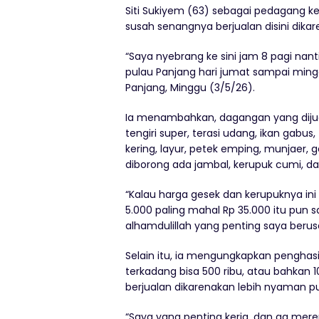
Siti Sukiyem (63) sebagai pedagang 
susah senangnya berjualan disini di
“Saya nyebrang ke sini jam 8 pagi nant
pulau Panjang hari jumat sampai mingg
Panjang, Minggu (3/5/26).
Ia menambahkan, dagangan yang dijua
tengiri super, terasi udang, ikan gabus,
kering, layur, petek emping, munjaer, 
diborong ada jambal, kerupuk cumi, da
“Kalau harga gesek dan kerupuknya ini
5.000 paling mahal Rp 35.000 itu pun 
alhamdulillah yang penting saya berusa
Selain itu, ia mengungkapkan penghas
terkadang bisa 500 ribu, atau bahkan 10
berjualan dikarenakan lebih nyaman pun
“Saya yang penting kerja, dan ga mere