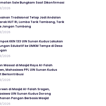
matan Sale Bungkam Saat Dikonfirmasi
8/2026
ainan Tradisional Tetap Jadi Andalan
rak HUT RI, Lomba Tarik Tambang, Tarik
us Jangan Tumbang
8/2026
mpok KKN 133 UIN Sunan Kudus Lakukan
ungan Edukatif ke UMKM Tempe di Desa
egan
8/2026
an Massal di Masjid Raya Al-Falah
en, Mahasiswa PPL UIN Sunan Kudus
t Berkontribusi
8/2026
reen di Masjid Al-Falah Sragen,
siswa UIN Sunan Kudus Dorong
hanan Pangan Berbasis Masjid
8/2026