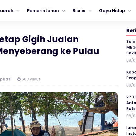
aerah
Pemerintahan
Bisnis
Gaya Hidup
Ber
 Tetap Gigih Jualan
Salm
MBG 
Menyeberang ke Pulau
Saki
08/0
Kaba
Peng
pirasi
603 views
08/0
27 T
Anta
Ruti
08/0
Iura
Inst