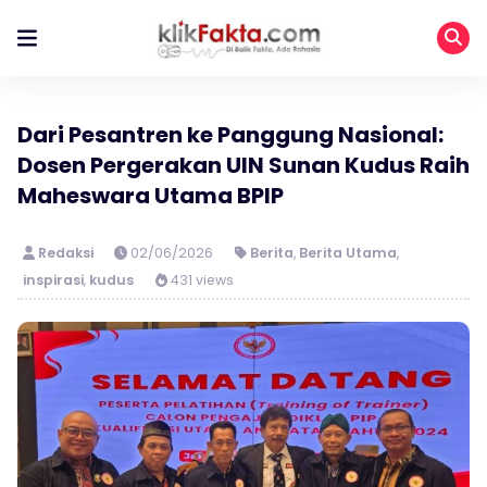
Dari Pesantren ke Panggung Nasional:
Dosen Pergerakan UIN Sunan Kudus Raih
Maheswara Utama BPIP
Redaksi
02/06/2026
Berita
,
Berita Utama
,
inspirasi
,
kudus
431 views