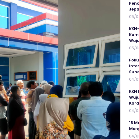
Penc
Jepa
05/0
KKN-
Kamp
Wuj
05/0
Foku
Inte
Suna
04/0
KKN 
Wuju
Kar
04/0
15 M
Meng
04/0