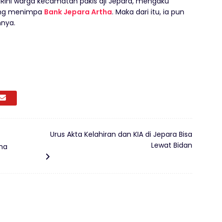
 Rini warga kecamatan pakis aji Jepara, mengaku
yang menimpa
Bank Jepara Artha
. Maka dari itu, ia pun
nnya.
Urus Akta Kelahiran dan KIA di Jepara Bisa
Lewat Bidan
tha