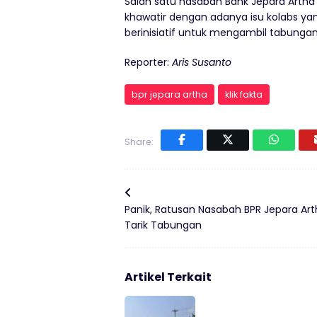
Salah satu nasabah Bank Jepara Artha
khawatir dengan adanya isu kolabs 
berinisiatif untuk mengambil tabunga
Reporter:
Aris Susanto
bpr jepara artha
klik fakta
Share:
Panik, Ratusan Nasabah BPR Jepara Ar
Tarik Tabungan
Artikel Terkait