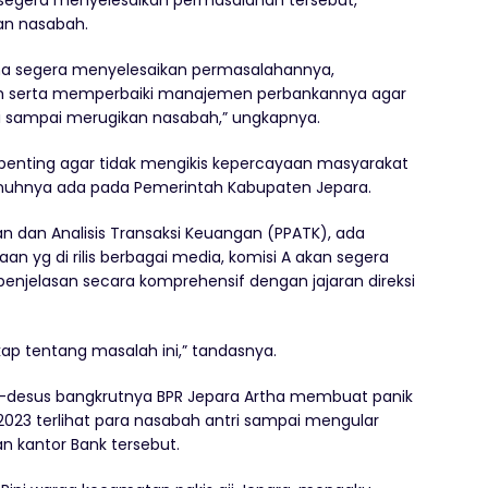
 segera menyelesaikan permasalahan tersebut,
n nasabah.
ha segera menyelesaikan permasalahannya,
 serta memperbaiki manajemen perbankannya agar
 sampai merugikan nasabah,” ungkapnya.
u penting agar tidak mengikis kepercayaan masyarakat
nuhnya ada pada Pemerintah Kabupaten Jepara.
n dan Analisis Transaksi Keuangan (PPATK), ada
n yg di rilis berbagai media, komisi A akan segera
jelasan secara komprehensif dengan jajaran direksi
kap tentang masalah ini,” tandasnya.
as-desus bangkrutnya BPR Jepara Artha membuat panik
/2023 terlihat para nasabah antri sampai mengular
an kantor Bank tersebut.