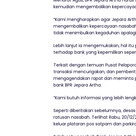
Menurut Agus, BPR Jepara Artha harus
kemudian mengembalikan kepercayaa
“Kami mengharapkan agar Jepara Art
mengembalikan kepercayaan nasabah
tidak menimbulkan kegaduhan apalagi
Lebih lanjut ia mengemukakan, hal it
terhadap bank yang kepemilikan sepe
Terkait dengan temuan Pusat Pelapora
transaksi mencurigakan, dan pemberitaa
mengagendakan rapat dan meminta pen
bank BPR Jepara Artha.
“Kami butuh informasi yang lebih leng
Seperti diberitakan sebelumnya, des
ratusan nasabah. Terlihat Rabu, 20/12
keluar plataran pos satpam dan parkir