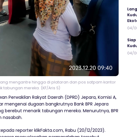
Lang
Kudu
Ekot
04/0
Siap
Kudu
04/0
ang mengantre hingga di plataran dan pos satpam kantor
k tabungan mereka. (KF/Aris S)
n Perwakilan Rakyat Daerah (DPRD) Jepara, Komisi A,
ar mengenai dugaan bangkrutnya Bank BPR Jepara
ng berebut menarik tabungan mereka. Menurutnya, BPR
n nasabah.
kepada reporter klikFakta.com, Rabu (20/12/2023).