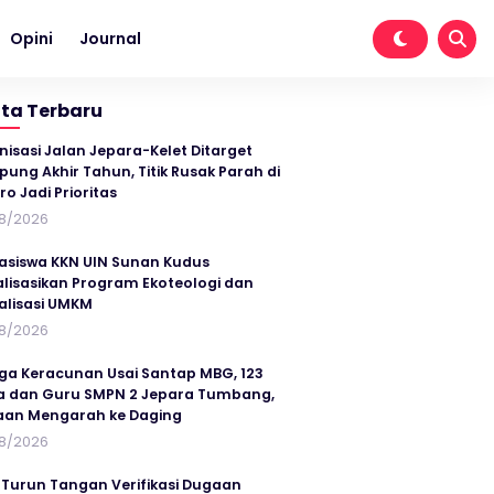
Opini
Journal
ita Terbaru
nisasi Jalan Jepara-Kelet Ditarget
ung Akhir Tahun, Titik Rusak Parah di
ro Jadi Prioritas
8/2026
siswa KKN UIN Sunan Kudus
alisasikan Program Ekoteologi dan
talisasi UMKM
8/2026
ga Keracunan Usai Santap MBG, 123
a dan Guru SMPN 2 Jepara Tumbang,
an Mengarah ke Daging
8/2026
 Turun Tangan Verifikasi Dugaan