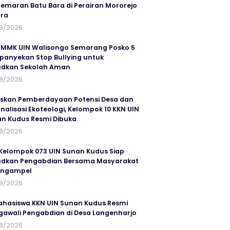
emaran Batu Bara di Perairan Mororejo
ra
8/2026
MMK UIN Walisongo Semarang Posko 5
anyekan Stop Bullying untuk
udkan Sekolah Aman
8/2026
skan Pemberdayaan Potensi Desa dan
rnalisasi Ekoteologi, Kelompok 10 KKN UIN
n Kudus Resmi Dibuka
8/2026
Kelompok 073 UIN Sunan Kudus Siap
dkan Pengabdian Bersama Masyarakat
angampel
8/2026
ahasiswa KKN UIN Sunan Kudus Resmi
awali Pengabdian di Desa Langenharjo
8/2026