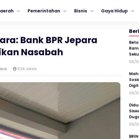
aerah
Pemerintahan
Bisnis
Gaya Hidup
Ber
ara: Bank BPR Jepara
Beto
Ramp
ikan Nasabah
Seku
06/0
para
534 views
Maha
Sosi
Digi
06/0
Didu
Sisw
Duga
06/0
BRIN