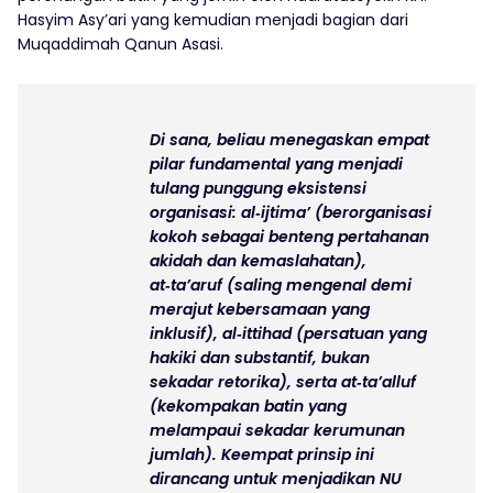
Hasyim Asy’ari yang kemudian menjadi bagian dari
Muqaddimah Qanun Asasi.
Di sana, beliau menegaskan empat
pilar fundamental yang menjadi
tulang punggung eksistensi
organisasi:
al‑ijtima’
(berorganisasi
kokoh sebagai benteng pertahanan
akidah dan kemaslahatan),
at‑ta’aruf
(saling mengenal demi
merajut kebersamaan yang
inklusif),
al‑ittihad
(persatuan yang
hakiki dan substantif, bukan
sekadar retorika), serta
at‑ta’alluf
(kekompakan batin yang
melampaui sekadar kerumunan
jumlah). Keempat prinsip ini
dirancang untuk menjadikan NU