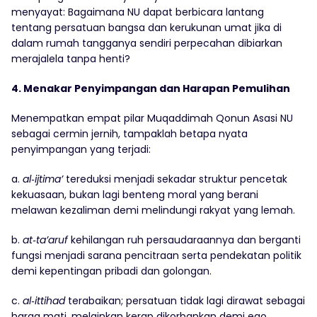
menyayat: Bagaimana NU dapat berbicara lantang
tentang persatuan bangsa dan kerukunan umat jika di
dalam rumah tangganya sendiri perpecahan dibiarkan
merajalela tanpa henti?
4. Menakar Penyimpangan dan Harapan Pemulihan
Menempatkan empat pilar Muqaddimah Qonun Asasi NU
sebagai cermin jernih, tampaklah betapa nyata
penyimpangan yang terjadi:
a.
al‑ijtima’
tereduksi menjadi sekadar struktur pencetak
kekuasaan, bukan lagi benteng moral yang berani
melawan kezaliman demi melindungi rakyat yang lemah.
b.
at‑ta’aruf
kehilangan ruh persaudaraannya dan berganti
fungsi menjadi sarana pencitraan serta pendekatan politik
demi kepentingan pribadi dan golongan.
c.
al‑ittihad
terabaikan; persatuan tidak lagi dirawat sebagai
harga mati, melainkan kerap dikorbankan demi ego