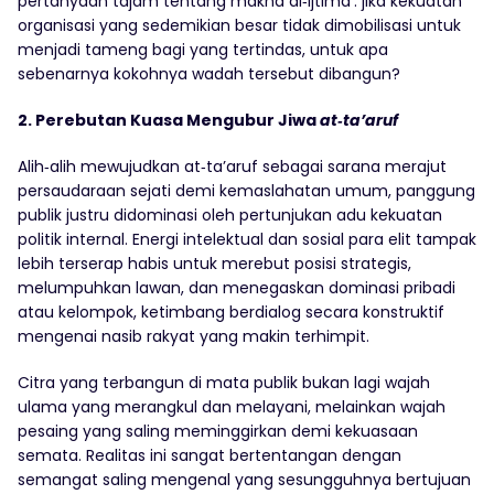
pertanyaan tajam tentang makna al‑ijtima’: jika kekuatan
organisasi yang sedemikian besar tidak dimobilisasi untuk
menjadi tameng bagi yang tertindas, untuk apa
sebenarnya kokohnya wadah tersebut dibangun?
2. Perebutan Kuasa Mengubur Jiwa
at‑ta’aruf
Alih‑alih mewujudkan at‑ta’aruf sebagai sarana merajut
persaudaraan sejati demi kemaslahatan umum, panggung
publik justru didominasi oleh pertunjukan adu kekuatan
politik internal. Energi intelektual dan sosial para elit tampak
lebih terserap habis untuk merebut posisi strategis,
melumpuhkan lawan, dan menegaskan dominasi pribadi
atau kelompok, ketimbang berdialog secara konstruktif
mengenai nasib rakyat yang makin terhimpit.
Citra yang terbangun di mata publik bukan lagi wajah
ulama yang merangkul dan melayani, melainkan wajah
pesaing yang saling meminggirkan demi kekuasaan
semata. Realitas ini sangat bertentangan dengan
semangat saling mengenal yang sesungguhnya bertujuan