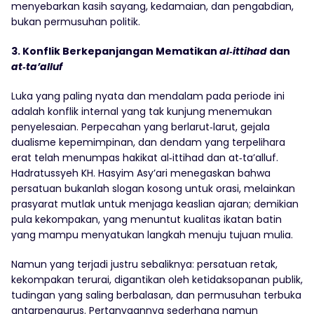
menyebarkan kasih sayang, kedamaian, dan pengabdian,
bukan permusuhan politik.
3. Konflik Berkepanjangan Mematikan
al‑ittihad
dan
at‑ta’alluf
Luka yang paling nyata dan mendalam pada periode ini
adalah konflik internal yang tak kunjung menemukan
penyelesaian. Perpecahan yang berlarut‑larut, gejala
dualisme kepemimpinan, dan dendam yang terpelihara
erat telah menumpas hakikat al‑ittihad dan at‑ta’alluf.
Hadratussyeh KH. Hasyim Asy’ari menegaskan bahwa
persatuan bukanlah slogan kosong untuk orasi, melainkan
prasyarat mutlak untuk menjaga keaslian ajaran; demikian
pula kekompakan, yang menuntut kualitas ikatan batin
yang mampu menyatukan langkah menuju tujuan mulia.
Namun yang terjadi justru sebaliknya: persatuan retak,
kekompakan terurai, digantikan oleh ketidaksopanan publik,
tudingan yang saling berbalasan, dan permusuhan terbuka
antarpengurus. Pertanyaannya sederhana namun