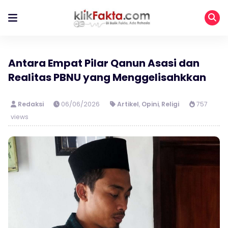
Antara Empat Pilar Qanun Asasi dan
Realitas PBNU yang Menggelisahkkan
Redaksi
06/06/2026
Artikel
,
Opini
,
Religi
757
views