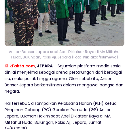
Ansor-Banser Japara saat Apel Diklatsar Raya di MA Miftahul
Huda, Bulungan, Pakis Aji, Jepara (Foto: KlikFakta/Istimewa)
KlikFakta.com
, JEPARA
– Sejumlah platform media sosial
dinilai menjelma sebagai arena pertarungan dari berbagai
isu, mulai politik hingga agama. Oleh sebab itu, Ansor
Banser Jepara berkomitmen dalam mengawal bangsa dan
negara.
Hal tersebut, disampaikan Pelaksana Harian (PLH) Ketua
Pimpinan Cabang (PC) Gerakan Pemuda (GP) Ansor
Jepara, Lukman Hakim saat Apel Diklatsar Raya di MA
Miftahul Huda, Bulungan, Pakis Aji, Jepara, Jumat
(5/6/2026).