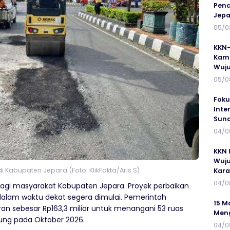
Penc
Jepa
05/0
KKN-
Kamp
Wuj
05/0
Foku
Inte
Suna
04/0
KKN 
Wuju
i Kabupaten Jepara (Foto: KlikFakta/Aris.S)
Kar
04/0
bagi masyarakat Kabupaten Jepara. Proyek perbaikan
h dalam waktu dekat segera dimulai. Pemerintah
15 M
n sebesar Rp163,3 miliar untuk menangani 53 ruas
Meng
ung pada Oktober 2026.
04/0