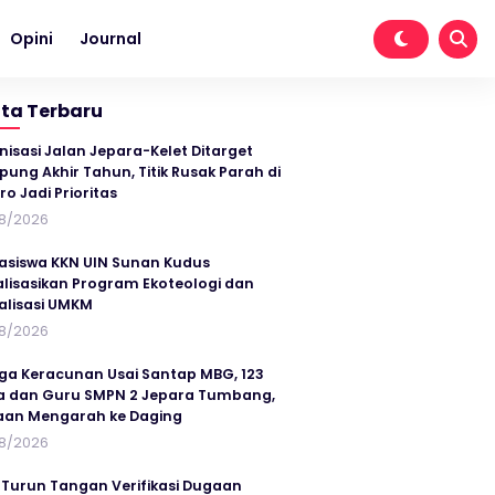
Opini
Journal
ita Terbaru
nisasi Jalan Jepara-Kelet Ditarget
ung Akhir Tahun, Titik Rusak Parah di
ro Jadi Prioritas
8/2026
siswa KKN UIN Sunan Kudus
alisasikan Program Ekoteologi dan
talisasi UMKM
8/2026
ga Keracunan Usai Santap MBG, 123
a dan Guru SMPN 2 Jepara Tumbang,
an Mengarah ke Daging
8/2026
 Turun Tangan Verifikasi Dugaan