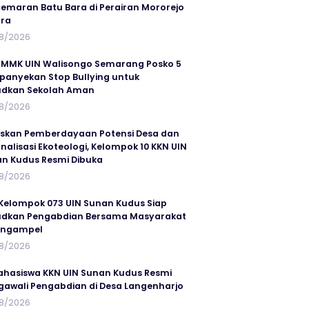
emaran Batu Bara di Perairan Mororejo
ra
8/2026
MMK UIN Walisongo Semarang Posko 5
anyekan Stop Bullying untuk
udkan Sekolah Aman
8/2026
skan Pemberdayaan Potensi Desa dan
rnalisasi Ekoteologi, Kelompok 10 KKN UIN
n Kudus Resmi Dibuka
8/2026
Kelompok 073 UIN Sunan Kudus Siap
dkan Pengabdian Bersama Masyarakat
angampel
8/2026
ahasiswa KKN UIN Sunan Kudus Resmi
awali Pengabdian di Desa Langenharjo
8/2026