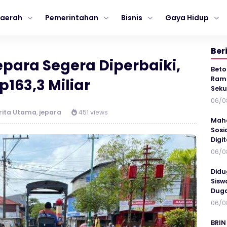
aerah
Pemerintahan
Bisnis
Gaya Hidup
Ber
epara Segera Diperbaiki,
Beto
Ramp
163,3 Miliar
Seku
06/0
rita Utama
,
jepara
451 views
Maha
Sosi
Digi
06/0
Didu
Sisw
Duga
06/0
BRIN