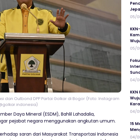
Penc
Jepa
05/0
KKN-
Kamp
Wuj
05/0
Foku
Inte
Suna
04/0
KKN 
Wuju
si dan Outbond DPP Partai Golkar di Bogor (Foto: Instagram
Kar
@golkar.indonesia)
04/0
mber Daya Mineral (ESDM), Bahlil Lahadalia,
 agar pejabat negara menggunakan angkutan umum.
15 M
Meng
terhadap saran dari Masyarakat Transportasi Indonesia
04/0