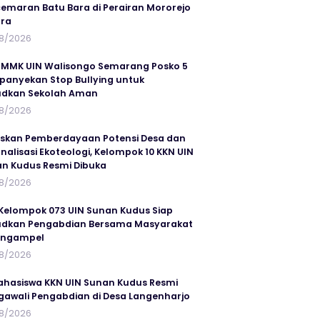
emaran Batu Bara di Perairan Mororejo
ra
8/2026
MMK UIN Walisongo Semarang Posko 5
anyekan Stop Bullying untuk
udkan Sekolah Aman
8/2026
skan Pemberdayaan Potensi Desa dan
rnalisasi Ekoteologi, Kelompok 10 KKN UIN
n Kudus Resmi Dibuka
8/2026
Kelompok 073 UIN Sunan Kudus Siap
dkan Pengabdian Bersama Masyarakat
angampel
8/2026
ahasiswa KKN UIN Sunan Kudus Resmi
awali Pengabdian di Desa Langenharjo
8/2026