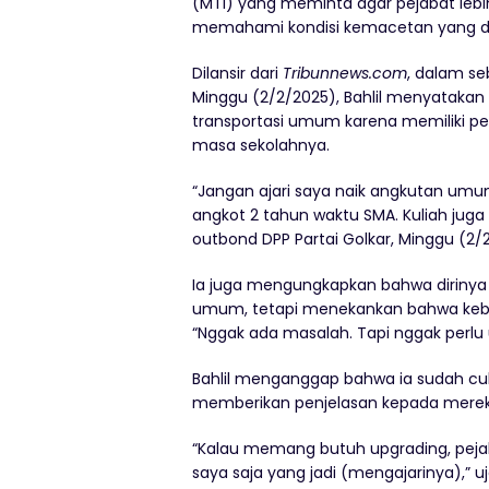
(MTI) yang meminta agar pejabat leb
memahami kondisi kemacetan yang di
Dilansir dari
Tribunnews.com
, dalam se
Minggu (2/2/2025), Bahlil menyatakan 
transportasi umum karena memiliki p
masa sekolahnya.
“Jangan ajari saya naik angkutan umum.
angkot 2 tahun waktu SMA. Kuliah juga
outbond DPP Partai Golkar, Minggu (2/2
Ia juga mengungkapkan bahwa dirinya t
umum, tetapi menekankan bahwa kebia
“Nggak ada masalah. Tapi nggak perlu
Bahlil menganggap bahwa ia sudah cu
memberikan penjelasan kepada mere
“Kalau memang butuh upgrading, pejab
saya saja yang jadi (mengajarinya),” u