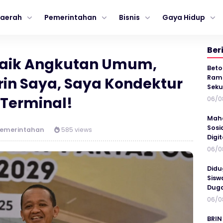
aerah
Pemerintahan
Bisnis
Gaya Hidup
Ber
Naik Angkutan Umum,
Beto
Ramp
arin Saya, Saya Kondektur
Seku
 Terminal!
06/0
Maha
Sosi
emerintahan
585 views
Digi
06/0
Didu
Sisw
Duga
06/0
BRIN