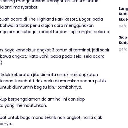
ih sering menggunakan transportasi umum untuk
alami masyarakat.
Lang
Kudu
buah acara di The Highland Park Resort, Bogor, pada
Ekot
bahwa ia tidak perlu diajari cara menggunakan
04/0
engalaman sebagai kondektur dan sopir angkot selama
Siap
Kudu
 Saya kondektur angkot 3 tahun di terminal, jadi sopir
04/0
 bawa angkot,” kata Bahlil pada pada sela-sela acara
).
idak keberatan jika diminta untuk naik angkutan
saan tersebut tidak perlu diumumkan secara publik.
 untuk diumumin begitu lah,” tambahnya.
kup berpengalaman dalam hal ini dan siap
ka yang membutuhkan.
at untuk bagaimana teknik naik angkot, nanti ajak
jarnya.