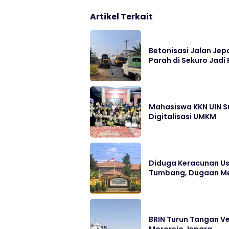
Artikel Terkait
Betonisasi Jalan Jep
Parah di Sekuro Jadi 
Mahasiswa KKN UIN S
Digitalisasi UMKM
Diduga Keracunan Us
Tumbang, Dugaan Me
BRIN Turun Tangan Ve
Mororejo Jepara