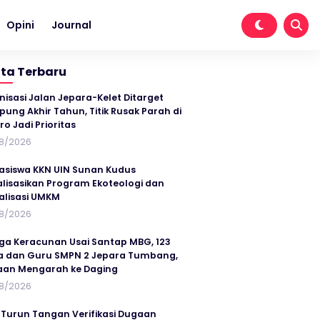
Opini
Journal
ita Terbaru
nisasi Jalan Jepara-Kelet Ditarget
ung Akhir Tahun, Titik Rusak Parah di
ro Jadi Prioritas
8/2026
siswa KKN UIN Sunan Kudus
alisasikan Program Ekoteologi dan
talisasi UMKM
8/2026
ga Keracunan Usai Santap MBG, 123
a dan Guru SMPN 2 Jepara Tumbang,
an Mengarah ke Daging
8/2026
 Turun Tangan Verifikasi Dugaan