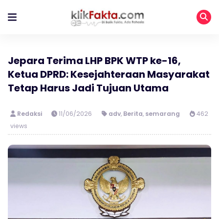
Jepara Terima LHP BPK WTP ke-16,
Ketua DPRD: Kesejahteraan Masyarakat
Tetap Harus Jadi Tujuan Utama
Redaksi
11/06/2026
adv
,
Berita
,
semarang
462
views