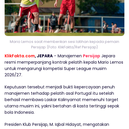
Mario Lemos saat memberikan sesi latihan kepada pemain
Persijap (Foto: KlikFakta/Ref Persijap)
KlikFakta.com
, JEPARA
– Manajemen
Persijap
Jepara
resmi memperpanjang kontrak pelatih kepala Mario Lemos
untuk mengarungi kompetisi Super League musim
2026/27.
Keputusan tersebut menjadi bukti kepercayaan penuh
manajemen terhadap pelatih asal Portugal itu setelah
berhasil membawa Laskar Kalinyamat memenuhi target
utama musim ini, yakni bertahan di kasta tertinggi sepak
bola Indonesia.
Presiden Klub Persijap, M. Iqbal Hidayat, mengatakan