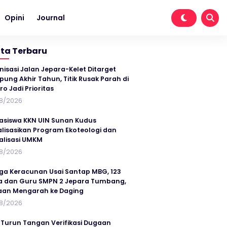
Opini
Journal
ita Terbaru
nisasi Jalan Jepara-Kelet Ditarget
ung Akhir Tahun, Titik Rusak Parah di
ro Jadi Prioritas
8/2026
siswa KKN UIN Sunan Kudus
alisasikan Program Ekoteologi dan
talisasi UMKM
8/2026
ga Keracunan Usai Santap MBG, 123
a dan Guru SMPN 2 Jepara Tumbang,
an Mengarah ke Daging
8/2026
 Turun Tangan Verifikasi Dugaan