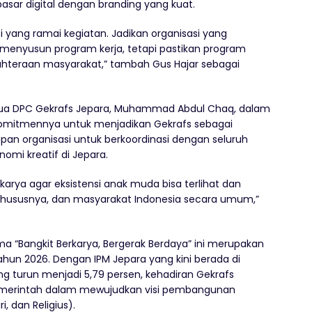
asar digital dengan branding yang kuat.
yang ramai kegiatan. Jadikan organisasi yang
enyusun program kerja, tetapi pastikan program
hteraan masyarakat,” tambah Gus Hajar sebagai
tua DPC Gekrafs Jepara, Muhammad Abdul Chaq, dalam
mitmennya untuk menjadikan Gekrafs sebagai
iapan organisasi untuk berkoordinasi dengan seluruh
mi kreatif di Jepara.
erkarya agar eksistensi anak muda bisa terlihat dan
hususnya, dan masyarakat Indonesia secara umum,”
 “Bangkit Berkarya, Bergerak Berdaya” ini merupakan
hun 2026. Dengan IPM Jepara yang kini berada di
g turun menjadi 5,79 persen, kehadiran Gekrafs
pemerintah dalam mewujudkan visi pembangunan
, dan Religius).