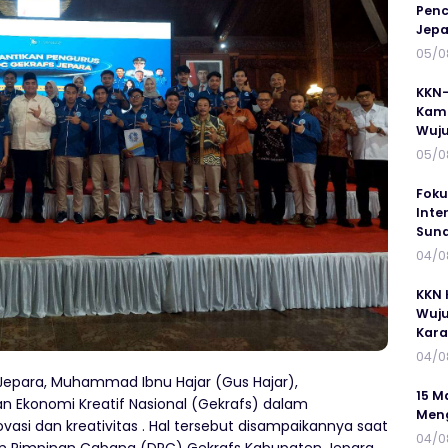
Penc
Jepa
05/0
KKN-
Kamp
Wuj
05/0
Foku
Inte
Suna
04/0
KKN 
Wuju
Kar
04/0
 Jepara, Muhammad Ibnu Hajar (Gus Hajar),
15 M
 Ekonomi Kreatif Nasional (Gekrafs) dalam
Meng
ovasi dan kreativitas . Hal tersebut disampaikannya saat
04/0