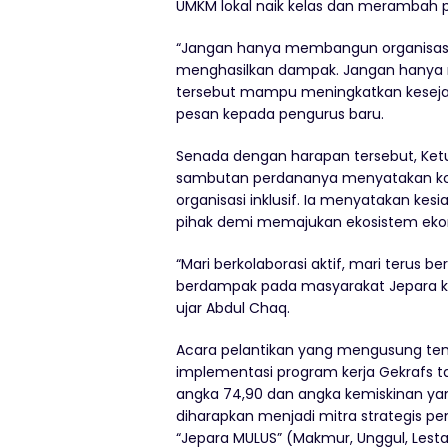
UMKM lokal naik kelas dan merambah p
“Jangan hanya membangun organisasi 
menghasilkan dampak. Jangan hanya m
tersebut mampu meningkatkan keseja
pesan kepada pengurus baru.
Senada dengan harapan tersebut, Ke
sambutan perdananya menyatakan ko
organisasi inklusif. Ia menyatakan kes
pihak demi memajukan ekosistem ekono
“Mari berkolaborasi aktif, mari terus b
berdampak pada masyarakat Jepara k
ujar Abdul Chaq.
Acara pelantikan yang mengusung tema
implementasi program kerja Gekrafs ta
angka 74,90 dan angka kemiskinan yan
diharapkan menjadi mitra strategis 
“Jepara MULUS” (Makmur, Unggul, Lestari