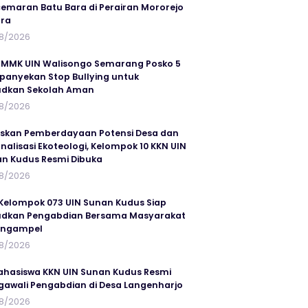
emaran Batu Bara di Perairan Mororejo
ra
8/2026
MMK UIN Walisongo Semarang Posko 5
anyekan Stop Bullying untuk
udkan Sekolah Aman
8/2026
skan Pemberdayaan Potensi Desa dan
rnalisasi Ekoteologi, Kelompok 10 KKN UIN
n Kudus Resmi Dibuka
8/2026
Kelompok 073 UIN Sunan Kudus Siap
dkan Pengabdian Bersama Masyarakat
angampel
8/2026
ahasiswa KKN UIN Sunan Kudus Resmi
awali Pengabdian di Desa Langenharjo
8/2026