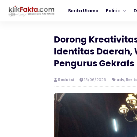
Berita Utama
Politik
D
Dorong Kreativita
Identitas Daerah,
Pengurus Gekrafs 
Redaksi
13/06/2026
adv
,
Berit