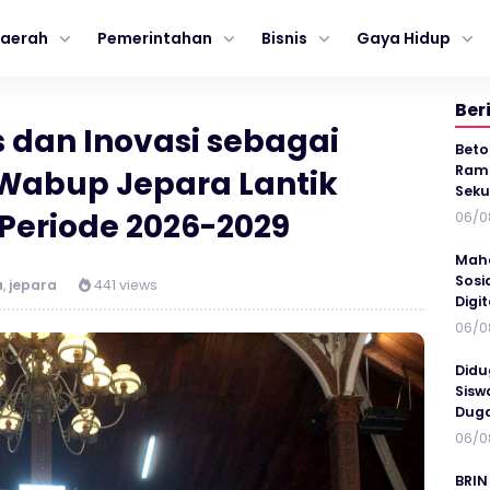
aerah
Pemerintahan
Bisnis
Gaya Hidup
Ber
s dan Inovasi sebagai
Beto
Ramp
 Wabup Jepara Lantik
Seku
Periode 2026-2029
06/0
Maha
Sosi
a
,
jepara
441 views
Digi
06/0
Didu
Sisw
Duga
06/0
BRIN