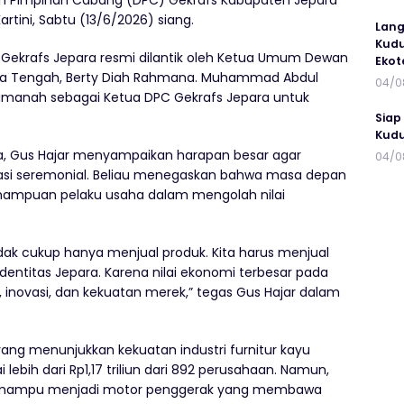
an Pimpinan Cabang (DPC) Gekrafs Kabupaten Jepara
rtini, Sabtu (13/6/2026) siang.
Lang
Kudu
 Gekrafs Jepara resmi dilantik oleh Ketua Umum Dewan
Ekot
awa Tengah, Berty Diah Rahmana. Muhammad Abdul
04/0
amanah sebagai Ketua DPC Gekrafs Jepara untuk
Siap
Kudu
a, Gus Hajar menyampaikan harapan besar agar
04/0
sasi seremonial. Beliau menegaskan bahwa masa depan
ampuan pelaku usaha dalam mengolah nilai
dak cukup hanya menjual produk. Kita harus menjual
 identitas Jepara. Karena nilai ekonomi terbesar pada
as, inovasi, dan kekuatan merek,” tegas Gus Hajar dalam
ng menunjukkan kekuatan industri furnitur kayu
lebih dari Rp1,17 triliun dari 892 perusahaan. Namun,
s mampu menjadi motor penggerak yang membawa