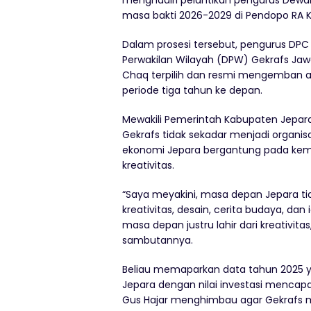
menghadiri pelantikan pengurus Dew
masa bakti 2026-2029 di Pendopo RA Ka
Dalam prosesi tersebut, pengurus DPC
Perwakilan Wilayah (DPW) Gekrafs J
Chaq terpilih dan resmi mengemban 
periode tiga tahun ke depan.
Mewakili Pemerintah Kabupaten Jepar
Gekrafs tidak sekadar menjadi organi
ekonomi Jepara bergantung pada kem
kreativitas.
“Saya meyakini, masa depan Jepara ti
kreativitas, desain, cerita budaya, dan
masa depan justru lahir dari kreativit
sambutannya.
Beliau memaparkan data tahun 2025 ya
Jepara dengan nilai investasi mencapai 
Gus Hajar menghimbau agar Gekraf