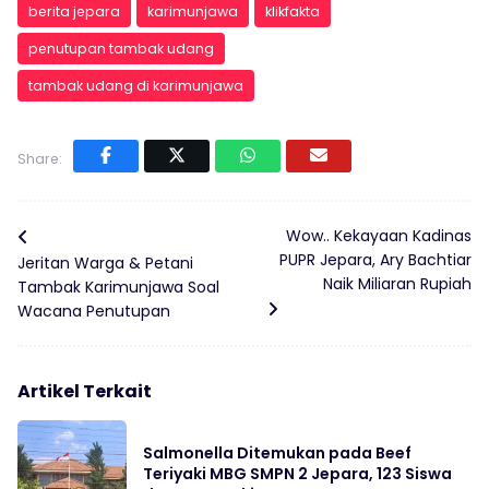
berita jepara
karimunjawa
klikfakta
penutupan tambak udang
tambak udang di karimunjawa
Share:
Wow.. Kekayaan Kadinas
PUPR Jepara, Ary Bachtiar
Jeritan Warga & Petani
Naik Miliaran Rupiah
Tambak Karimunjawa Soal
Wacana Penutupan
Artikel Terkait
Salmonella Ditemukan pada Beef
Teriyaki MBG SMPN 2 Jepara, 123 Siswa