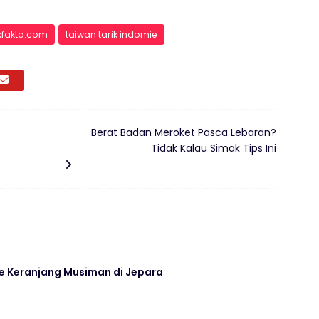
ikfakta.com
taiwan tarik indomie
Berat Badan Meroket Pasca Lebaran?
Tidak Kalau Simak Tips Ini
G
e Keranjang Musiman di Jepara