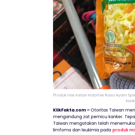
Produk mie instan Indomie Rasa Ayam Spes
kank
KlikFakta.com –
Otoritas Taiwan men
mengandung zat pemicu kanker. Tepa
Taiwan mengatakan telah menemukan k
limfoma dan leukimia pada
produk mi