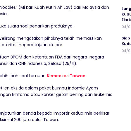
Noodles” (Mi Kari Kuah Putih Ah Lay) dari Malaysia dan
Lang
sia.
Kudu
Ekot
ka suara soal penarikan produknya.
04/0
) Welirang mengatakan pihaknya telah memastikan
Siap
Kudu
otoritas negara tujuan ekspor.
04/0
entuan BPOM dan ketentuan FDA dari negara-negara
sir dari CNNIndonesia, Selasa (25/4).
lebih jauh soal temuan
Kemenkes Taiwan
.
ilen oksida dalam paket bumbu Indomie Ayam
 dengan limfoma atau kanker getah bening dan leukemia
njatuhkan denda kepada importir kedua mie berkisar
ksimal 200 juta dolar Taiwan.