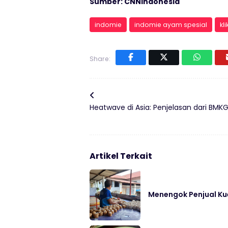
Sumber: CNNIndonesia
indomie
indomie ayam spesial
kl
Share:
Heatwave di Asia: Penjelasan dari BMK
Artikel Terkait
Menengok Penjual Ku