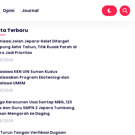
Opini
Journal
ita Terbaru
nisasi Jalan Jepara-Kelet Ditarget
ung Akhir Tahun, Titik Rusak Parah di
ro Jadi Prioritas
8/2026
siswa KKN UIN Sunan Kudus
alisasikan Program Ekoteologi dan
talisasi UMKM
8/2026
ga Keracunan Usai Santap MBG, 123
a dan Guru SMPN 2 Jepara Tumbang,
an Mengarah ke Daging
8/2026
 Turun Tangan Verifikasi Dugaan