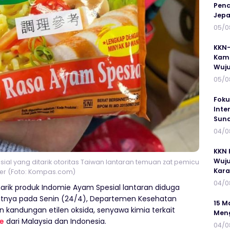
Penc
Jepa
05/0
KKN-
Kamp
Wuj
05/0
Foku
Inte
Suna
04/0
KKN 
Wuju
ial yang ditarik otoritas Taiwan lantaran temuan zat pemicu
Kar
er (Foto: Kompas.com)
04/0
arik produk Indomie Ayam Spesial lantaran diduga
tnya pada Senin (24/4), Departemen Kesehatan
15 M
andungan etilen oksida, senyawa kimia terkait
Meng
e
dari Malaysia dan Indonesia.
04/0