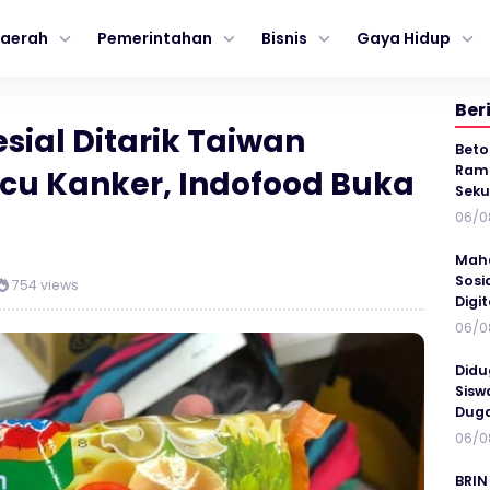
aerah
Pemerintahan
Bisnis
Gaya Hidup
Ber
ial Ditarik Taiwan
Beto
Ramp
cu Kanker, Indofood Buka
Seku
06/0
Maha
Sosi
754 views
Digi
06/0
Didu
Sisw
Duga
06/0
BRIN