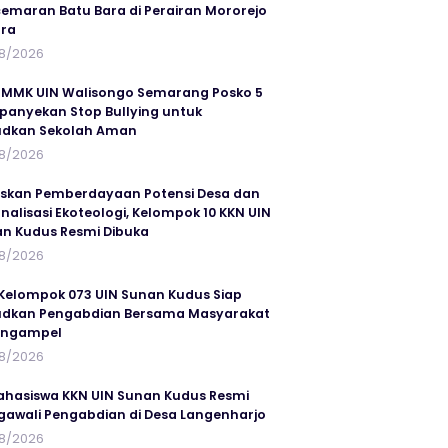
emaran Batu Bara di Perairan Mororejo
ra
8/2026
MMK UIN Walisongo Semarang Posko 5
anyekan Stop Bullying untuk
udkan Sekolah Aman
8/2026
skan Pemberdayaan Potensi Desa dan
rnalisasi Ekoteologi, Kelompok 10 KKN UIN
n Kudus Resmi Dibuka
8/2026
Kelompok 073 UIN Sunan Kudus Siap
dkan Pengabdian Bersama Masyarakat
angampel
8/2026
ahasiswa KKN UIN Sunan Kudus Resmi
awali Pengabdian di Desa Langenharjo
8/2026