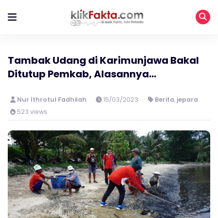
Tambak Udang di Karimunjawa Bakal
Ditutup Pemkab, Alasannya…
Nur Ithrotul Fadhilah
15/03/2023
Berita
,
jepara
523 views