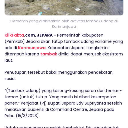
Cemaran yang diakibatkan oleh aktivitas tambak udang di
Karimunjawa
KlikFakta
.com, JEPARA –
Pemerintah kabupaten
(Pemkab) Jepara akan tutup tambak udang vaname yang
ada di
Karimunjawa
, Kabupaten Jepara. Langkah ini
ditempuh karena
tambak
dinilai dapat merusak ekosistem
laut.
Penutupan tersebut bakal menggunakan pendekatan
sosial.
“(Tambak udang) yang kosong-kosong saran dari teman-
teman (untuk) tutup. Yang masih isi diberi kesempatan
panen,” Penjabat (Pj) Bupati Jepara Edy Supriyanta setelah
melakukan audiensi di Command Centre, Jepara pada
Rabu (15/3/2023).
Untuk penanganan masalah tambak ini, Edy membentuk