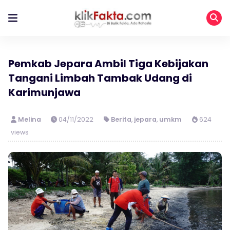
Pemkab Jepara Ambil Tiga Kebijakan
Tangani Limbah Tambak Udang di
Karimunjawa
Melina
04/11/2022
Berita
,
jepara
,
umkm
624
views