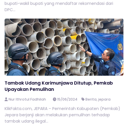
bupati-wakil bupati yang mendaftar rekomendasi dari
DPC...
Tambak Udang Karimunjawa Ditutup, Pemkab
Upayakan Pemulihan
Nur Ithrotul Fadhilah
15/06/2024
Berita
,
jepara
KlikFakta.com, JEPARA – Pemerintah Kabupaten (Pemkab)
Jepara berjanji akan melakukan pemulihan terhadap
tambak udang ilegal...