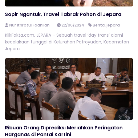
Sopir Ngantuk, Travel Tabrak Pohon di Jepara
Nur Ithrotul Fadhilah
22/06/2024
Berita
,
jepara
KlikFakta.com, JEPARA – Sebuah travel ‘day trans’ alami
kecelakaan tunggal di Kelurahan Potroyudan, Kecamatan
Jepara...
Ribuan Orang Diprediksi Meriahkan Peringatan
Harganas di Pantai Kartini