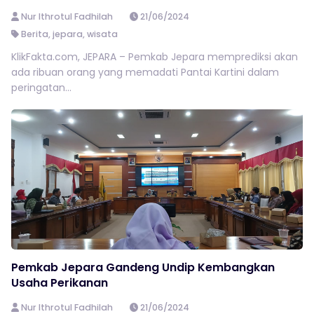
Nur Ithrotul Fadhilah
21/06/2024
Berita
,
jepara
,
wisata
KlikFakta.com, JEPARA – Pemkab Jepara memprediksi akan
ada ribuan orang yang memadati Pantai Kartini dalam
peringatan...
Pemkab Jepara Gandeng Undip Kembangkan
Usaha Perikanan
Nur Ithrotul Fadhilah
21/06/2024