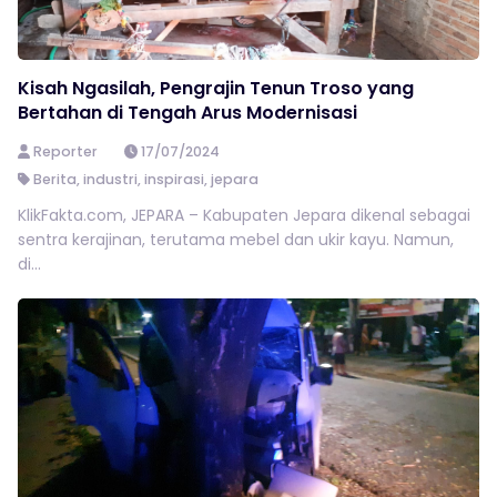
Kisah Ngasilah, Pengrajin Tenun Troso yang
Bertahan di Tengah Arus Modernisasi
Reporter
17/07/2024
Berita
,
industri
,
inspirasi
,
jepara
KlikFakta.com, JEPARA – Kabupaten Jepara dikenal sebagai
sentra kerajinan, terutama mebel dan ukir kayu. Namun,
di...