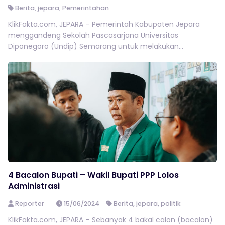
Berita
,
jepara
,
Pemerintahan
KlikFakta.com, JEPARA – Pemerintah Kabupaten Jepara
menggandeng Sekolah Pascasarjana Universitas
Diponegoro (Undip) Semarang untuk melakukan...
4 Bacalon Bupati – Wakil Bupati PPP Lolos
Administrasi
Reporter
15/06/2024
Berita
,
jepara
,
politik
KlikFakta.com, JEPARA – Sebanyak 4 bakal calon (bacalon)