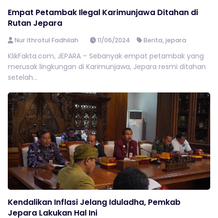
Empat Petambak Ilegal Karimunjawa Ditahan di
Rutan Jepara
Nur Ithrotul Fadhilah
11/06/2024
Berita
,
jepara
KlikFakta.com, JEPARA – Sebanyak empat petambak yang
merusak lingkungan di Karimunjawa, Jepara resmi ditahan
setelah...
Kendalikan Inflasi Jelang Iduladha, Pemkab
Jepara Lakukan Hal Ini