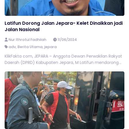
Latifun Dorong Jalan Jepara- Kelet Dinaikkan jadi
Jalan Nasional
Nur Ithrotul Fadhilah
11/06/2024
adv
,
Berita Utama
,
jepara
KlikFakta com, JEPARA – Anggota Dewan Perwakilan Rakyat
Daerah (DPRD) Kabupaten Jepara, M Latifun mendorong...