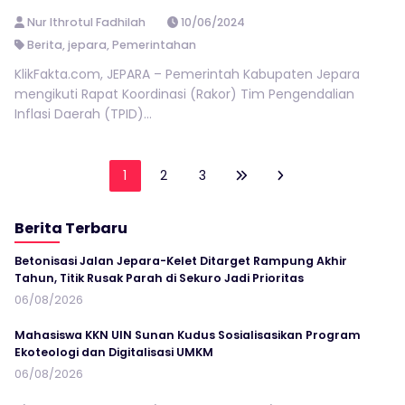
Nur Ithrotul Fadhilah
10/06/2024
Berita
,
jepara
,
Pemerintahan
KlikFakta.com, JEPARA – Pemerintah Kabupaten Jepara
mengikuti Rapat Koordinasi (Rakor) Tim Pengendalian
Inflasi Daerah (TPID)...
1
2
3
Berita Terbaru
Betonisasi Jalan Jepara-Kelet Ditarget Rampung Akhir
Tahun, Titik Rusak Parah di Sekuro Jadi Prioritas
06/08/2026
Mahasiswa KKN UIN Sunan Kudus Sosialisasikan Program
Ekoteologi dan Digitalisasi UMKM
06/08/2026