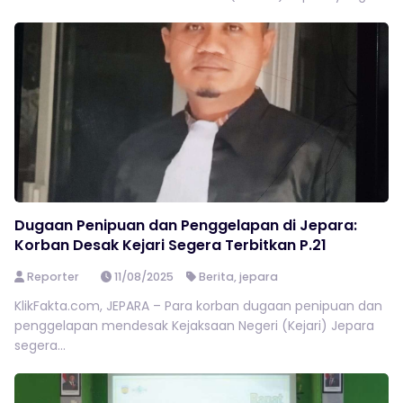
Dugaan Penipuan dan Penggelapan di Jepara:
Korban Desak Kejari Segera Terbitkan P.21
Reporter
11/08/2025
Berita
,
jepara
KlikFakta.com, JEPARA – Para korban dugaan penipuan dan
penggelapan mendesak Kejaksaan Negeri (Kejari) Jepara
segera...