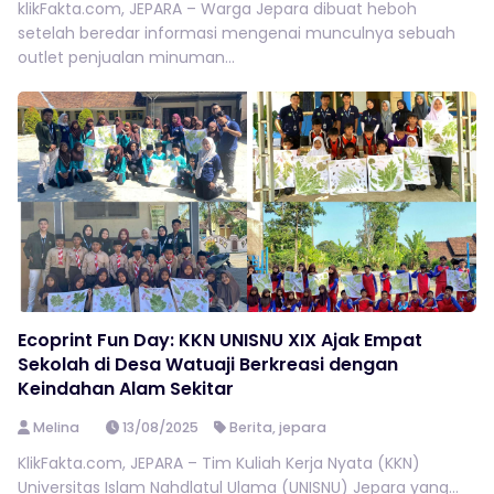
klikFakta.com, JEPARA – Warga Jepara dibuat heboh
setelah beredar informasi mengenai munculnya sebuah
outlet penjualan minuman...
Ecoprint Fun Day: KKN UNISNU XIX Ajak Empat
Sekolah di Desa Watuaji Berkreasi dengan
Keindahan Alam Sekitar
Melina
13/08/2025
Berita
,
jepara
KlikFakta.com, JEPARA – Tim Kuliah Kerja Nyata (KKN)
Universitas Islam Nahdlatul Ulama (UNISNU) Jepara yang...