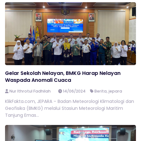
Gelar Sekolah Nelayan, BMKG Harap Nelayan
Waspada Anomali Cuaca
Nur Ithrotul Fadhilah
14/06/2024
Berita
,
jepara
KlikFakta.com, JEPARA – Badan Meteorologi Klimatologi dan
Geofisika (BMKG) melalui Stasiun Meteorologi Maritim
Tanjung Emas...