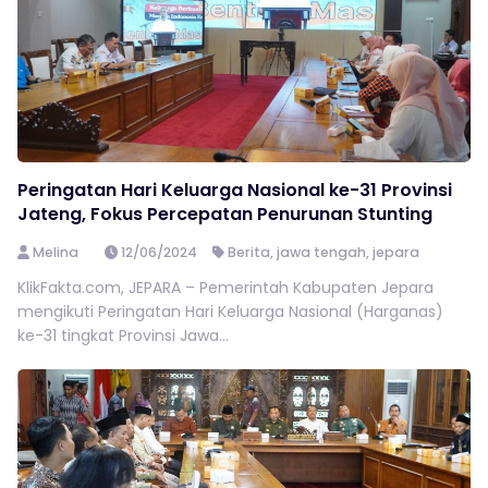
Peringatan Hari Keluarga Nasional ke-31 Provinsi
Jateng, Fokus Percepatan Penurunan Stunting
Melina
12/06/2024
Berita
,
jawa tengah
,
jepara
KlikFakta.com, JEPARA – Pemerintah Kabupaten Jepara
mengikuti Peringatan Hari Keluarga Nasional (Harganas)
ke-31 tingkat Provinsi Jawa...