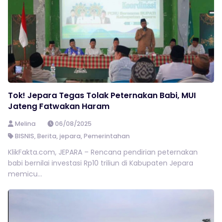
Tok! Jepara Tegas Tolak Peternakan Babi, MUI
Jateng Fatwakan Haram
Melina
06/08/2025
BISNIS
,
Berita
,
jepara
,
Pemerintahan
KlikFakta.com, JEPARA – Rencana pendirian peternakan
babi bernilai investasi Rp10 triliun di Kabupaten Jepara
memicu...