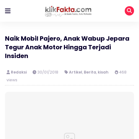
Naik Mobil Pajero, Anak Wabup Jepara
Tegur Anak Motor Hingga Terjadi
Insiden
Redaksi
30/01/2018
Artikel
,
Berita
,
kisah
468
views