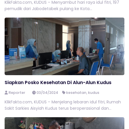
KlikFakta.com, KUDUS – Menyambut hari raya idul fitri, 197
pemudik dari Jabodetabek pulang ke Kota...
Siapkan Posko Kesehatan Di Alun-Alun Kudus
Reporter
03/04/2024
kesehatan
,
kudus
KlikFakta.com, KUDUS – Menjelang lebaran idul fitri, Rumah
Sakit Sarkies Aisyiah Kudus terus beroperasional dan...