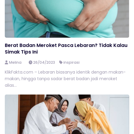
Berat Badan Meroket Pasca Lebaran? Tidak Kalau
Simak Tips Ini
Melina
26/04/2023
inspirasi
KlikFakta.com – Lebaran biasanya identik dengan makan-
makan, hingga tanpa sadar berat badan jadi meroket
alias...