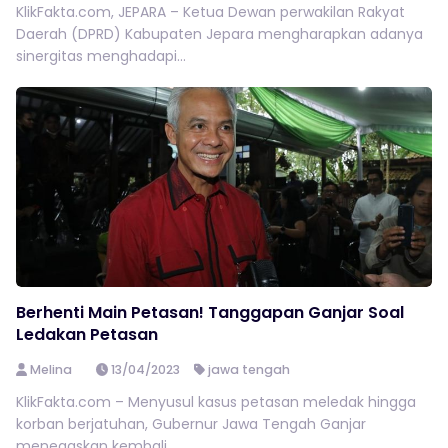
KlikFakta.com, JEPARA – Ketua Dewan perwakilan Rakyat
Daerah (DPRD) Kabupaten Jepara mengharapkan adanya
sinergitas menghadapi...
Berhenti Main Petasan! Tanggapan Ganjar Soal
Ledakan Petasan
Melina
13/04/2023
jawa tengah
KlikFakta.com – Menyusul kasus petasan meledak hingga
korban berjatuhan, Gubernur Jawa Tengah Ganjar
menegaskan kembali...