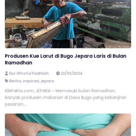
Produsen Kue Larut di Bugo Jepara Laris di Bulan
Ramadhan
Nur Ithrotul Fadhilah
22/03/2024
Berita
,
inspirasi
,
jepara
KlikFakta.com, JEPARA – Memasuki bulan Ramadhan,
banyak produsen makanan di Desa Bugo yang kebanjiran
pesanan....