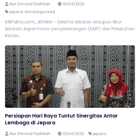
Nur Ithrotul Fadhilah
19/04/2023
jepara
,
Uncategorized
KlikFakta.com, JEPARA – Selama lebaran ataupun libur
lebaran, kapal motor penyeberangan (KMP) dari Pelabuhan
Kartini...
Persiapan Hari Raya Tuntut Sinergitas Antar
Lembaga di Jepara
Nur Ithrotul Fadhilah
13/04/2023
jepara