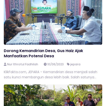
Dorong Kemandirian Desa, Gus Haiz Ajak
Manfaatkan Potensi Desa
Nur Ithrotul Fadhilah
10/06/2023
jepara
KlikFakta.com, JEPARA – Kemandirian desa menjadi salah
satu kunci membangun desa lebih baik. Salah satunya...