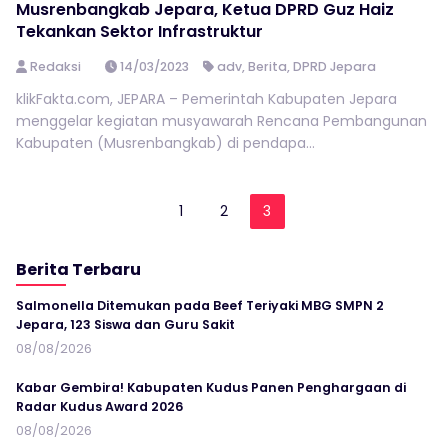
Musrenbangkab Jepara, Ketua DPRD Guz Haiz
Tekankan Sektor Infrastruktur
Redaksi
14/03/2023
adv
,
Berita
,
DPRD Jepara
klikFakta.com, JEPARA – Pemerintah Kabupaten Jepara
menggelar kegiatan musyawarah Rencana Pembangunan
Kabupaten (Musrenbangkab) di pendapa...
1
2
3
Berita Terbaru
Salmonella Ditemukan pada Beef Teriyaki MBG SMPN 2
Jepara, 123 Siswa dan Guru Sakit
08/08/2026
Kabar Gembira! Kabupaten Kudus Panen Penghargaan di
Radar Kudus Award 2026
08/08/2026