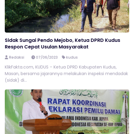
Sidak Sungai Pendo Mejobo, Ketua DPRD Kudus
Respon Cepat Usulan Masyarakat
Redaksi
07/06/2023
kudus
KlikFakta.com, KUDUS – Ketua DPRD Kabupaten Kudus,
Masan, bersama jajarannya melakukan inspeksi mendadak
(sidak) di...