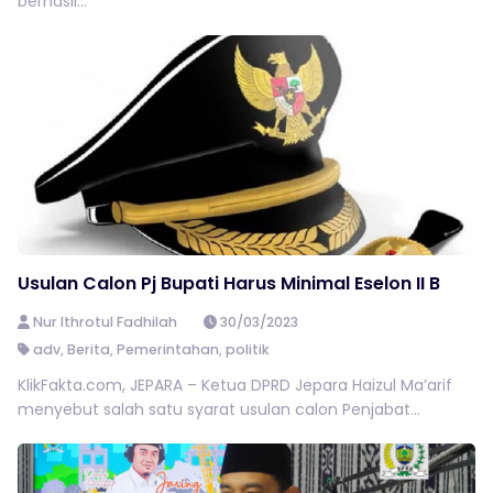
berhasil...
Usulan Calon Pj Bupati Harus Minimal Eselon II B
Nur Ithrotul Fadhilah
30/03/2023
adv
,
Berita
,
Pemerintahan
,
politik
KlikFakta.com, JEPARA – Ketua DPRD Jepara Haizul Ma’arif
menyebut salah satu syarat usulan calon Penjabat...