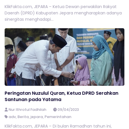
KlikFakta.com, JEPARA – Ketua Dewan perwakilan Rakyat
Daerah (DPRD) Kabupaten Jepara mengharapkan adanya
sinergitas menghadapi...
Peringatan Nuzulul Quran, Ketua DPRD Serahkan
Santunan pada Yatama
Nur Ithrotul Fadhilah
09/04/2023
adv
,
Berita
,
jepara
,
Pemerintahan
KlikFakta.com, JEPARA – Di bulan Ramadhan tahun ini,