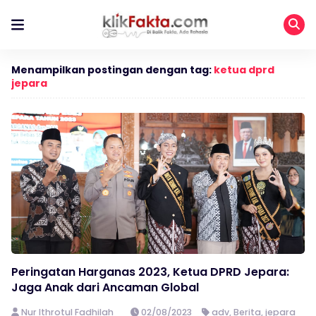
Menampilkan postingan dengan tag:
ketua dprd
jepara
Peringatan Harganas 2023, Ketua DPRD Jepara:
Jaga Anak dari Ancaman Global
Nur Ithrotul Fadhilah
02/08/2023
adv
,
Berita
,
jepara