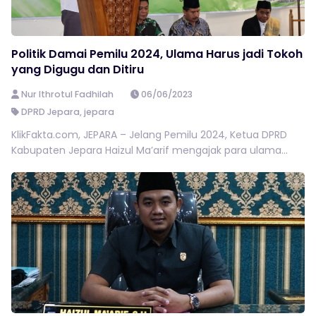
Politik Damai Pemilu 2024, Ulama Harus jadi Tokoh
yang Digugu dan Ditiru
Nur Ithrotul Fadhilah
06/06/2023
DPRD Jepara
,
jepara
KlikFakta.com, JEPARA – Jelang Pemilu 2024, Ketua DPRD
Kabupaten Jepara Haizul Ma’arif mengajak para ulama...