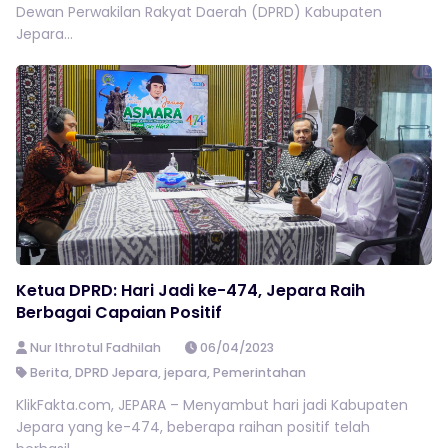
Dewan Perwakilan Rakyat Daerah (DPRD) Kabupaten
Jepara...
Ketua DPRD: Hari Jadi ke-474, Jepara Raih
Berbagai Capaian Positif
Nur Ithrotul Fadhilah
06/04/2023
Berita
,
DPRD Jepara
,
jepara
,
Pemerintahan
KlikFakta.com, JEPARA – Menyambut hari jadi Kabupaten
Jepara yang ke-474, beberapa raihan positif telah