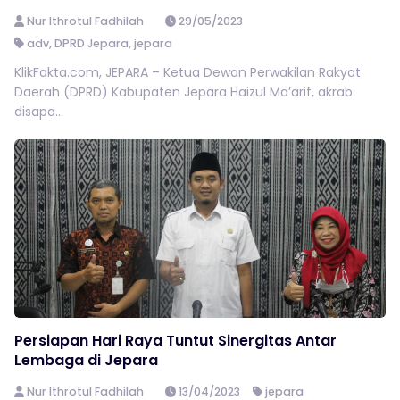
Nur Ithrotul Fadhilah
29/05/2023
adv
,
DPRD Jepara
,
jepara
KlikFakta.com, JEPARA – Ketua Dewan Perwakilan Rakyat
Daerah (DPRD) Kabupaten Jepara Haizul Ma’arif, akrab
disapa...
Persiapan Hari Raya Tuntut Sinergitas Antar
Lembaga di Jepara
Nur Ithrotul Fadhilah
13/04/2023
jepara