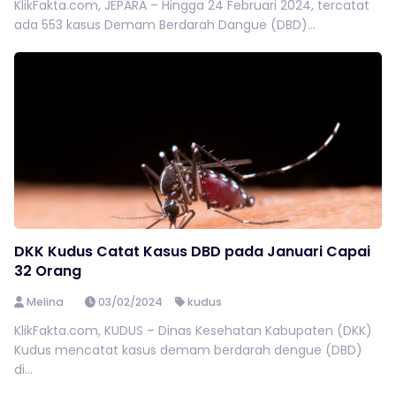
KlikFakta.com, JEPARA – Hingga 24 Februari 2024, tercatat
ada 553 kasus Demam Berdarah Dangue (DBD)...
DKK Kudus Catat Kasus DBD pada Januari Capai
32 Orang
Melina
03/02/2024
kudus
KlikFakta.com, KUDUS – Dinas Kesehatan Kabupaten (DKK)
Kudus mencatat kasus demam berdarah dengue (DBD)
di...