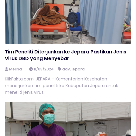
Tim Peneliti Diterjunkan ke Jepara Pastikan Jenis
Virus DBD yang Menyebar
Melina
11/03/2024
adv
,
jepara
KlikFakta.com, JEPARA – Kementerian Kesehatan
menerjunkan tim peneliti ke Kabupaten Jepara untuk
meneliti jenis virus...