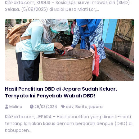
KlikFakta.com, KUDUS – Sosialisasi survei mawas diri (SMD)
Selasa, (5/08/2025) di Balai Desa Mlati Lor,...
Hasil Penelitian DBD di Jepara Sudah Keluar,
Ternyata Ini Penyebab Wabah DBD!
Melina
29/03/2024
adv
,
Berita
,
jepara
KlikFakta.com, JEPARA – Hasil penelitian yang dinanti-nanti
tentang lonjakan kasus demam berdarah dengue (DBD) di
Kabupaten...