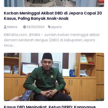
Korban Meninggal Akibat DBD di Jepara Capai 20
Kasus, Paling Banyak Anak-Anak
Melina
06/03/2024
jepara
KlikFakta.com, JEPARA – Jumlah korban meninggal akibat
demam berdarah dengue (DBD) di Kabupaten Jepara
terus...
Kasus DBD Meningkat, Ketua DPRD: Kampanye