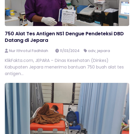
750 Alat Tes Antigen NS1 Dengue Pendeteksi DBD
Datang di Jepara
Nur Ithrotul Fadhilah
11/03/2024
adv
,
jepara
KlikFakta.com, JEPARA – Dinas Kesehatan (Dinkes)
Kabupaten Jepara menerima bantuan 750 buah alat tes
antigen...