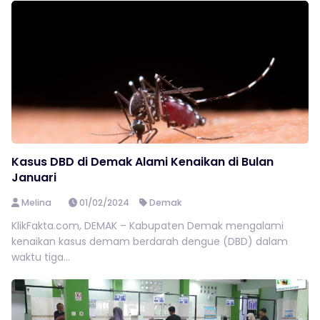
Kasus DBD di Demak Alami Kenaikan di Bulan
Januari
Melina
01/02/2024
Demak
KlikFakta.com, DEMAK – Kabupaten Demak mengalami
kenaikan kasus demam berdarah dengue (DBD) dalam
waktu tiga...