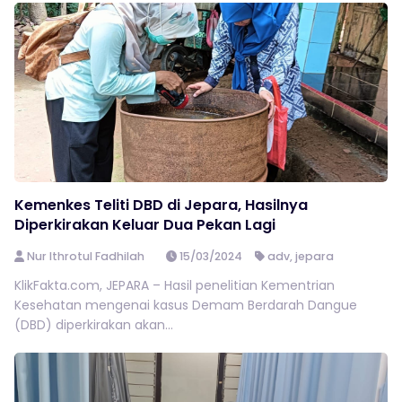
Kemenkes Teliti DBD di Jepara, Hasilnya
Diperkirakan Keluar Dua Pekan Lagi
Nur Ithrotul Fadhilah
15/03/2024
adv
,
jepara
KlikFakta.com, JEPARA – Hasil penelitian Kementrian
Kesehatan mengenai kasus Demam Berdarah Dangue
(DBD) diperkirakan akan...