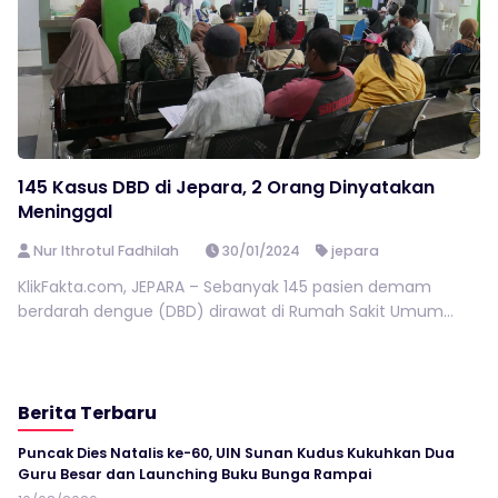
145 Kasus DBD di Jepara, 2 Orang Dinyatakan
Meninggal
Nur Ithrotul Fadhilah
30/01/2024
jepara
KlikFakta.com, JEPARA – Sebanyak 145 pasien demam
berdarah dengue (DBD) dirawat di Rumah Sakit Umum...
Berita Terbaru
Puncak Dies Natalis ke-60, UIN Sunan Kudus Kukuhkan Dua
Guru Besar dan Launching Buku Bunga Rampai