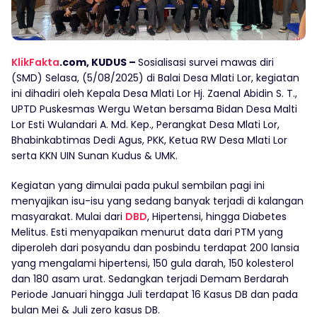
KlikFakta
.com, KUDUS –
Sosialisasi survei mawas diri
(SMD) Selasa, (5/08/2025) di Balai Desa Mlati Lor, kegiatan
ini dihadiri oleh Kepala Desa Mlati Lor Hj. Zaenal Abidin S. T.,
UPTD Puskesmas Wergu Wetan bersama Bidan Desa Malti
Lor Esti Wulandari A. Md. Kep., Perangkat Desa Mlati Lor,
Bhabinkabtimas Dedi Agus, PKK, Ketua RW Desa Mlati Lor
serta KKN UIN Sunan Kudus & UMK.
Kegiatan yang dimulai pada pukul sembilan pagi ini
menyajikan isu-isu yang sedang banyak terjadi di kalangan
masyarakat. Mulai dari
DBD
, Hipertensi, hingga Diabetes
Melitus. Esti menyapaikan menurut data dari PTM yang
diperoleh dari posyandu dan posbindu terdapat 200 lansia
yang mengalami hipertensi, 150 gula darah, 150 kolesterol
dan 180 asam urat. Sedangkan terjadi Demam Berdarah
Periode Januari hingga Juli terdapat 16 Kasus DB dan pada
bulan Mei & Juli zero kasus DB.