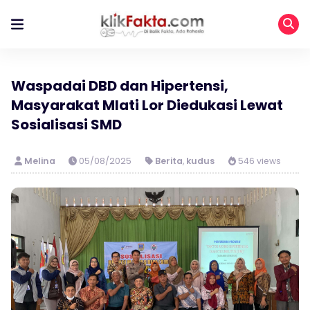
Waspadai DBD dan Hipertensi,
Masyarakat Mlati Lor Diedukasi Lewat
Sosialisasi SMD
Melina
05/08/2025
Berita
,
kudus
546 views