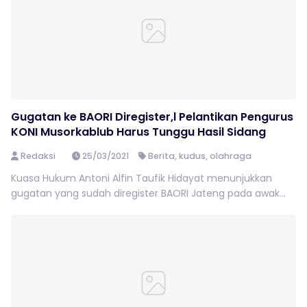
Gugatan ke BAORI Diregister,l Pelantikan Pengurus
KONI Musorkablub Harus Tunggu Hasil Sidang
Redaksi
25/03/2021
Berita
,
kudus
,
olahraga
Kuasa Hukum Antoni Alfin Taufik Hidayat menunjukkan
gugatan yang sudah diregister BAORI Jateng pada awak...