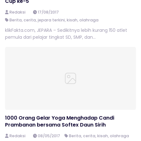
Cup ke-5
Redaksi
17/08/2017
Berita
,
cerita
,
jepara terkini
,
kisah
,
olahraga
klikFakta.com, JEPARA – Sedikitnya lebih kurang 150 atlet
pemula dari pelajar tingkat SD, SMP, dan...
1000 Orang Gelar Yoga Menghadap Candi
Prambanan bersama Softex Daun Sirih
Redaksi
08/05/2017
Berita
,
cerita
,
kisah
,
olahraga