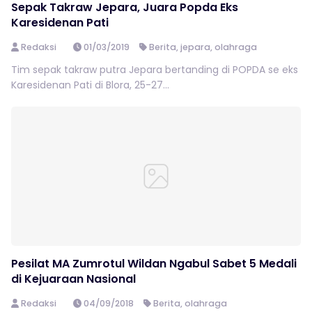
Sepak Takraw Jepara, Juara Popda Eks
Karesidenan Pati
Redaksi
01/03/2019
Berita
,
jepara
,
olahraga
Tim sepak takraw putra Jepara bertanding di POPDA se eks
Karesidenan Pati di Blora, 25-27...
Pesilat MA Zumrotul Wildan Ngabul Sabet 5 Medali
di Kejuaraan Nasional
Redaksi
04/09/2018
Berita
,
olahraga