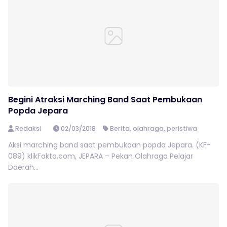
Begini Atraksi Marching Band Saat Pembukaan
Popda Jepara
Redaksi
02/03/2018
Berita
,
olahraga
,
peristiwa
Aksi marching band saat pembukaan popda Jepara. (KF-
089) klikFakta.com, JEPARA – Pekan Olahraga Pelajar
Daerah...