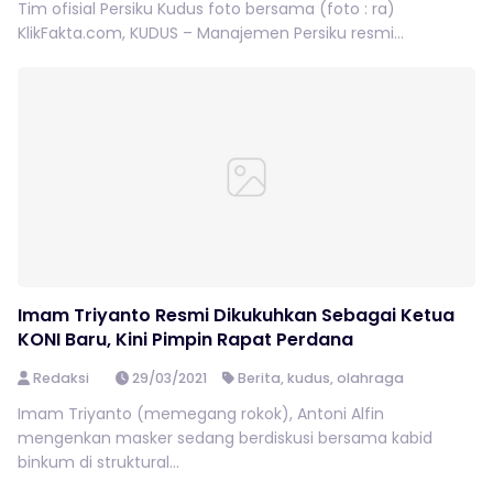
Tim ofisial Persiku Kudus foto bersama (foto : ra)
KlikFakta.com, KUDUS – Manajemen Persiku resmi...
Imam Triyanto Resmi Dikukuhkan Sebagai Ketua
KONI Baru, Kini Pimpin Rapat Perdana
Redaksi
29/03/2021
Berita
,
kudus
,
olahraga
Imam Triyanto (memegang rokok), Antoni Alfin
mengenkan masker sedang berdiskusi bersama kabid
binkum di struktural...