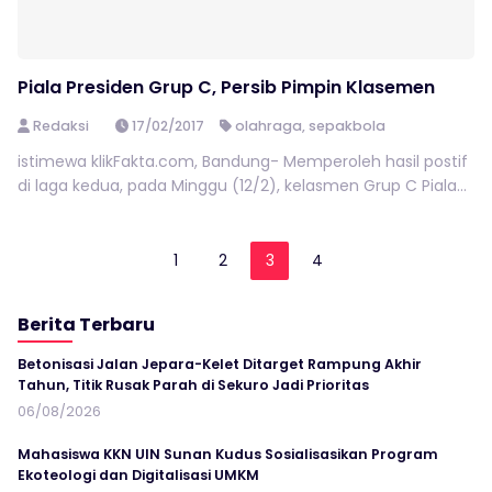
Piala Presiden Grup C, Persib Pimpin Klasemen
Redaksi
17/02/2017
olahraga
,
sepakbola
istimewa klikFakta.com, Bandung- Memperoleh hasil postif
di laga kedua, pada Minggu (12/2), kelasmen Grup C Piala...
1
2
3
4
Berita Terbaru
Betonisasi Jalan Jepara-Kelet Ditarget Rampung Akhir
Tahun, Titik Rusak Parah di Sekuro Jadi Prioritas
06/08/2026
Mahasiswa KKN UIN Sunan Kudus Sosialisasikan Program
Ekoteologi dan Digitalisasi UMKM