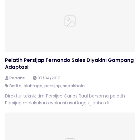
Pelatih Persijap Fernando Sales Diyakini Gampang
Adaptasi
Redaksi
07/04/2017
Berita
,
olahraga
,
persijap
,
sepakbola
Direktur teknik tim Persijap Carlos Raul bersama pelatih
Persijap melakukan evaluasi usai laga ujicoba di...