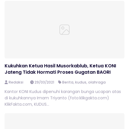
Kukuhkan Ketua Hasil Musorkablub, Ketua KONI
Jateng Tidak Hormati Proses Gugatan BAORI
Redaksi
29/03/2021
Berita
,
kudus
,
olahraga
Kantor KONI Kudus dipenuhi karangan bunga ucapan atas
di kukuhkannya Imam Triyanto (foto:klikgakta.com)
KlikFakta.com, KUDUS...