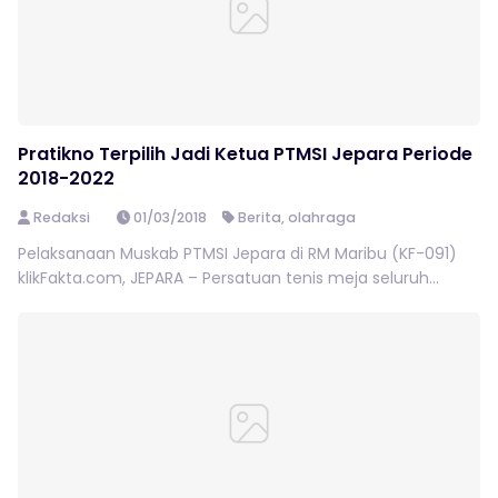
Pratikno Terpilih Jadi Ketua PTMSI Jepara Periode
2018-2022
Redaksi
01/03/2018
Berita
,
olahraga
Pelaksanaan Muskab PTMSI Jepara di RM Maribu (KF-091)
klikFakta.com, JEPARA – Persatuan tenis meja seluruh...