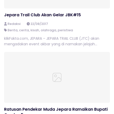
Jepara Trail Club Akan Gelar JBK#15
Redaksi
22/08/2017
Berita
,
cerita
,
kisah
,
olahraga
,
peristiwa
klikFakta.com, JEPARA – JEPARA TRAIL CLUB (JTC) akan
mengadakan event akbar yang di namakan jelajah...
Ratusan Pendekar Muda Jepara Ramaikan Bupati