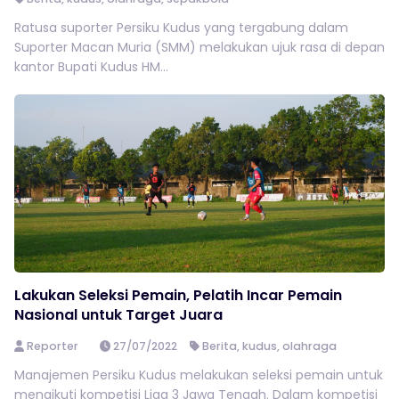
Ratusa suporter Persiku Kudus yang tergabung dalam
Suporter Macan Muria (SMM) melakukan ujuk rasa di depan
kantor Bupati Kudus HM...
Lakukan Seleksi Pemain, Pelatih Incar Pemain
Nasional untuk Target Juara
Reporter
27/07/2022
Berita
,
kudus
,
olahraga
Manajemen Persiku Kudus melakukan seleksi pemain untuk
mengikuti kompetisi Liga 3 Jawa Tengah. Dalam kompetisi