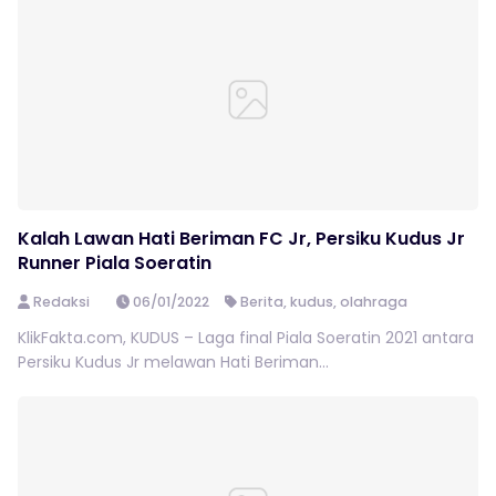
Kalah Lawan Hati Beriman FC Jr, Persiku Kudus Jr
Runner Piala Soeratin
Redaksi
06/01/2022
Berita
,
kudus
,
olahraga
KlikFakta.com, KUDUS – Laga final Piala Soeratin 2021 antara
Persiku Kudus Jr melawan Hati Beriman...