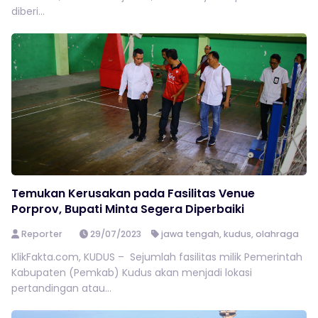
diberi...
Temukan Kerusakan pada Fasilitas Venue
Porprov, Bupati Minta Segera Diperbaiki
Reporter
29/07/2023
jawa tengah
,
kudus
,
olahraga
KlikFakta.com, KUDUS – Sejumlah fasilitas milik Pemerintah
Kabupaten (Pemkab) Kudus akan menjadi lokasi
pertandingan atau...