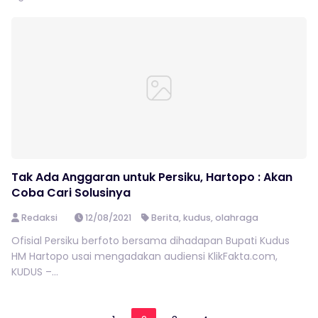
Tak Ada Anggaran untuk Persiku, Hartopo : Akan
Coba Cari Solusinya
Redaksi
12/08/2021
Berita
,
kudus
,
olahraga
Ofisial Persiku berfoto bersama dihadapan Bupati Kudus
HM Hartopo usai mengadakan audiensi KlikFakta.com,
KUDUS –...