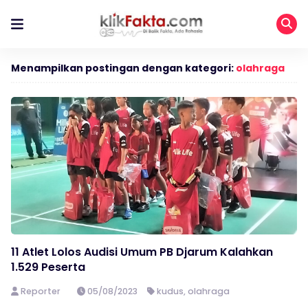
Menampilkan postingan dengan kategori:
olahraga
11 Atlet Lolos Audisi Umum PB Djarum Kalahkan
1.529 Peserta
Reporter
05/08/2023
kudus
,
olahraga