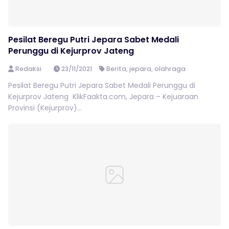
Pesilat Beregu Putri Jepara Sabet Medali
Perunggu di Kejurprov Jateng
Redaksi
23/11/2021
Berita
,
jepara
,
olahraga
Pesilat Beregu Putri Jepara Sabet Medali Perunggu di
Kejurprov Jateng KlikFaakta.com, Jepara – Kejuaraan
Provinsi (Kejurprov)...