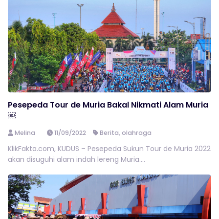
Pesepeda Tour de Muria Bakal Nikmati Alam Muria
￼
Melina
11/09/2022
Berita
,
olahraga
KlikFakta.com, KUDUS – Pesepeda Sukun Tour de Muria 2022
akan disuguhi alam indah lereng Muria....