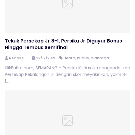
Tekuk Persekap Jr 8-1, Persiku Jr Diguyur Bonus
Hingga Tembus Semifinal
Redaksi
22/12/2021
Berita
,
kudus
,
olahraga
KlikFakta.com, SEMARANG – Persiku Kudus Jr mengandaskan
Persekap Pekalongan Jr dengan skor meyakinkan, yakni 8-
1...