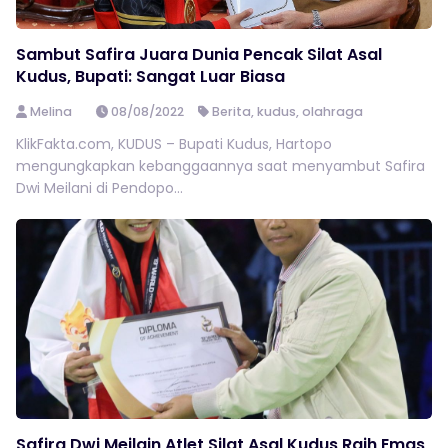
Sambut Safira Juara Dunia Pencak Silat Asal
Kudus, Bupati: Sangat Luar Biasa
Melina
08/08/2022
Berita
,
kudus
,
olahraga
KlikFakta.com, KUDUS – Bupati Kudus, Hartopo
mengungkapkan kebanggaannya saat menyambut Safira
Dwi Meilani di Pendopo...
Safira Dwi Meilain Atlet Silat Asal Kudus Raih Emas