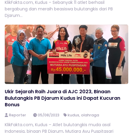
KlikFakta.com, Kudus – Sebanyak 11 atlet berhasil
bergabung dan meraih beasiswa bulutangkis dari PB
Djarum...
Ukir Sejarah Raih Juara di AJC 2023, Binaan
Bulutangkis PB Djarum Kudus ini Dapat Kucuran
Bonus
Reporter
05/08/2023
kudus
,
olahraga
KlikFakta.com, Kudus – Atlet bulutangkis muda asal
Indonesia, binaan PB Djarum, Mutiara Ayu Puspitasari