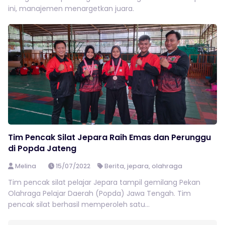
ini, manajemen menargetkan juara.
Tim Pencak Silat Jepara Raih Emas dan Perunggu
di Popda Jateng
Melina
15/07/2022
Berita
,
jepara
,
olahraga
Tim pencak silat pelajar Jepara tampil gemilang Pekan
Olahraga Pelajar Daerah (Popda) Jawa Tengah. Tim
pencak silat berhasil memperoleh satu...