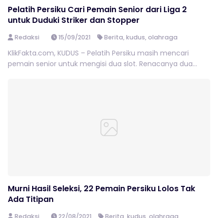
Pelatih Persiku Cari Pemain Senior dari Liga 2
untuk Duduki Striker dan Stopper
Redaksi
15/09/2021
Berita
,
kudus
,
olahraga
KlikFakta.com, KUDUS – Pelatih Persiku masih mencari
pemain senior untuk mengisi dua slot. Renacanya dua...
Murni Hasil Seleksi, 22 Pemain Persiku Lolos Tak
Ada Titipan
Redaksi
22/08/2021
Berita
,
kudus
,
olahraga