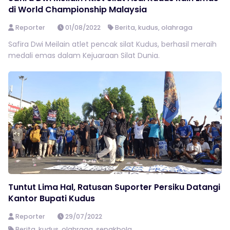
di World Championship Malaysia
Reporter
01/08/2022
Berita
,
kudus
,
olahraga
Safira Dwi Meilain atlet pencak silat Kudus, berhasil meraih
medali emas dalam Kejuaraan Silat Dunia.
Tuntut Lima Hal, Ratusan Suporter Persiku Datangi
Kantor Bupati Kudus
Reporter
29/07/2022
Berita
,
kudus
,
olahraga
,
sepakbola