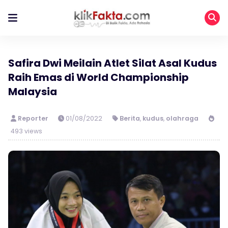
Safira Dwi Meilain Atlet Silat Asal Kudus
Raih Emas di World Championship
Malaysia
Reporter
01/08/2022
Berita
,
kudus
,
olahraga
493 views