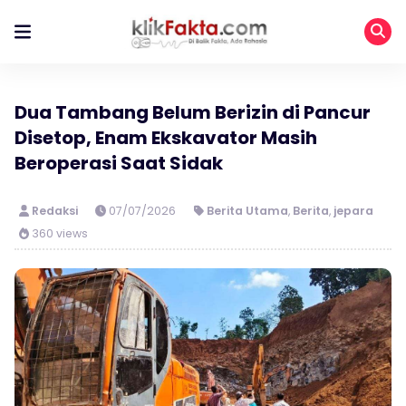
Dua Tambang Belum Berizin di Pancur
Disetop, Enam Ekskavator Masih
Beroperasi Saat Sidak
Redaksi
07/07/2026
Berita Utama
,
Berita
,
jepara
360 views