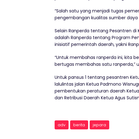
“Salah satu yang menjadi tugas peme
pengembangan kualitas sumber daya m
Selain Ranperda tentang Pesantren di K
adalah Ranperda tentang Program Pem
inisiatif pemerintah daerah, yakni Ran
“Untuk membahas ranperda ini, kita be
bertugas membahas satu ranperda,” un
Untuk pansus 1 tentang pesantren Ket
lalulintas jalan Ketua Padmono Wisnu
pembentukan peraturan daerah Ketua
dan Retribusi Daerah Ketua Agus Sutisn
adv
berita
jepara