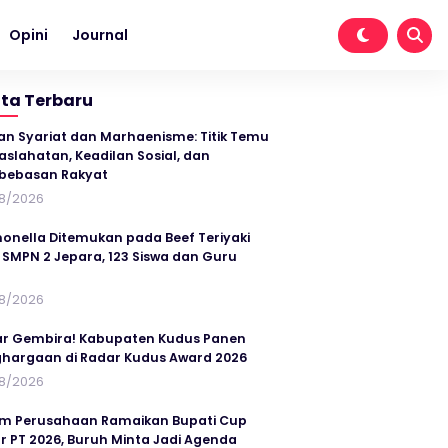
Opini
Journal
ita Terbaru
an Syariat dan Marhaenisme: Titik Temu
slahatan, Keadilan Sosial, dan
bebasan Rakyat
8/2026
onella Ditemukan pada Beef Teriyaki
SMPN 2 Jepara, 123 Siswa dan Guru
t
8/2026
r Gembira! Kabupaten Kudus Panen
hargaan di Radar Kudus Award 2026
8/2026
im Perusahaan Ramaikan Bupati Cup
r PT 2026, Buruh Minta Jadi Agenda