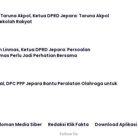
aruna Akpol, Ketua DPRD Jepara: Taruna Akpol
Sekolah Rakyat
n Linmas, Ketua DPRD Jepara: Persoalan
mas Perlu Jadi Perhatian Bersama
ral, DPC PPP Jepara Bantu Peralatan Olahraga untuk
doman Media Siber
Redaksi Klik Fakta
Download Aplikasi
Follow Us: