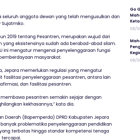
Go G
Maha
a seluruh anggota dewan yang telah mengusulkan dan
Keta
y Sujatmiko.
08/0
hun 2019 tentang Pesantren, merupakan wujud dari
Maha
 yang eksistensinya sudah ada berabad-abad silam.
Peng
UU ini mengatur mengenai penyelenggaraan fungsi
Kegi
si pemberdayaan masyarakat.
08/0
a, Jepara memerlukan regulasi yang mengatur
fasilitasi penyelenggaraan pesantren, antara lain
irmasi, dan fasilitasi pesantren.
an membawa pesantren semakin sejajar dengan
hilangkan kekhasannya,” kata dia.
an Daerah (Bapemperda) DPRD Kabupaten Jepara
anyak problematika penyelenggaraan pendidikan
 yang terbatas hingga standar kompetensi tenaga
 tercapai.