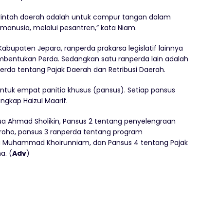
rintah daerah adalah untuk campur tangan dalam
anusia, melalui pesantren,” kata Niam.
abupaten Jepara, ranperda prakarsa legislatif lainnya
bentukan Perda. Sedangkan satu ranperda lain adalah
perda tentang Pajak Daerah dan Retribusi Daerah.
ntuk empat panitia khusus (pansus). Setiap pansus
gkap Haizul Maarif.
ua Ahmad Sholikin, Pansus 2 tentang penyelengraan
groho, pansus 3 ranperda tentang program
 Muhammad Khoirunniam, dan Pansus 4 tentang Pajak
a. (
Adv
)