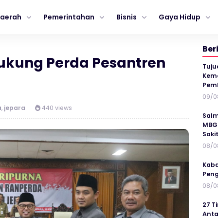
aerah
Pemerintahan
Bisnis
Gaya Hidup
Ber
kung Perda Pesantren
Tuju
Kema
Pem
09/0
a
,
jepara
440 views
Salm
MBG 
Saki
08/0
Kaba
Peng
08/0
27 T
Anta