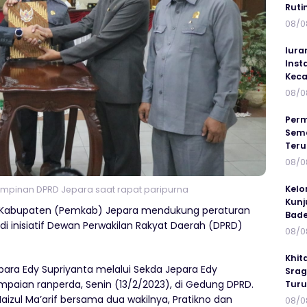
Ruti
08/0
Iura
Inst
Keca
08/0
Perm
Sema
Ter
08/0
Kelo
mpinan DPRD Jepara saat rapat paripurna
Kunj
 Kabupaten (Pemkab) Jepara mendukung peraturan
Bad
i inisiatif Dewan Perwakilan Rakyat Daerah (DPRD)
08/0
Khit
epara Edy Supriyanta melalui Sekda Jepara Edy
Srag
mpaian ranperda, Senin (13/2/2023), di Gedung DPRD.
Turu
aizul Ma’arif bersama dua wakilnya, Pratikno dan
08/0