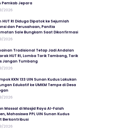
n Pemkab Jepara
8/2026
n HUT RI Diduga Dipatok ke Sejumlah
ansi dan Perusahaan, Panitia
matan Sale Bungkam Saat Dikonfirmasi
8/2026
ainan Tradisional Tetap Jadi Andalan
rak HUT RI, Lomba Tarik Tambang, Tarik
us Jangan Tumbang
8/2026
mpok KKN 133 UIN Sunan Kudus Lakukan
ungan Edukatif ke UMKM Tempe di Desa
egan
8/2026
an Massal di Masjid Raya Al-Falah
en, Mahasiswa PPL UIN Sunan Kudus
t Berkontribusi
8/2026