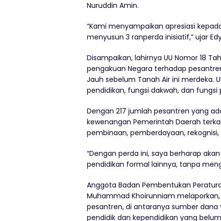
Nuruddin Amin.
“Kami menyampaikan apresiasi kepad
menyusun 3 ranperda inisiatif,” ujar Ed
Disampaikan, lahirnya UU Nomor 18 Ta
pengakuan Negara terhadap pesantren
Jauh sebelum Tanah Air ini merdeka. 
pendidikan, fungsi dakwah, dan fung
Dengan 217 jumlah pesantren yang ad
kewenangan Pemerintah Daerah terkait 
pembinaan, pemberdayaan, rekognisi, af
“Dengan perda ini, saya berharap ak
pendidikan formal lainnya, tanpa meng
Anggota Badan Pembentukan Peratur
Muhammad Khoirunniam melaporkan, b
pesantren, di antaranya sumber dana
pendidik dan kependidikan yang belum