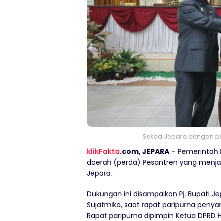
Sekda Jepara dengan pi
klikFakta
.com, JEPARA
– Pemerintah
daerah (perda) Pesantren yang menjad
Jepara.
Dukungan ini disampaikan Pj. Bupati J
Sujatmiko, saat rapat paripurna penya
Rapat paripurna dipimpin Ketua DPRD H