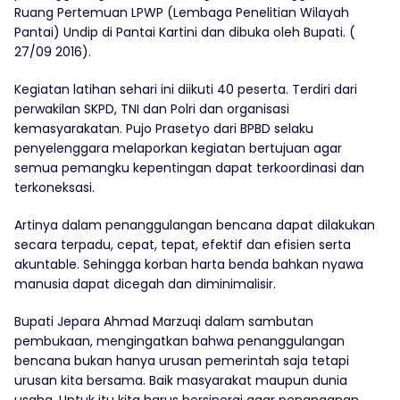
Ruang Pertemuan LPWP (Lembaga Penelitian Wilayah
Pantai) Undip di Pantai Kartini dan dibuka oleh Bupati. (
27/09 2016).
Kegiatan latihan sehari ini diikuti 40 peserta. Terdiri dari
perwakilan SKPD, TNI dan Polri dan organisasi
kemasyarakatan. Pujo Prasetyo dari BPBD selaku
penyelenggara melaporkan kegiatan bertujuan agar
semua pemangku kepentingan dapat terkoordinasi dan
terkoneksasi.
Artinya dalam penanggulangan bencana dapat dilakukan
secara terpadu, cepat, tepat, efektif dan efisien serta
akuntable. Sehingga korban harta benda bahkan nyawa
manusia dapat dicegah dan diminimalisir.
Bupati Jepara Ahmad Marzuqi dalam sambutan
pembukaan, mengingatkan bahwa penanggulangan
bencana bukan hanya urusan pemerintah saja tetapi
urusan kita bersama. Baik masyarakat maupun dunia
usaha. Untuk itu kita harus bersinergi agar penanganan