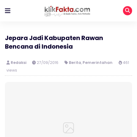
Jepara Jadi Kabupaten Rawan
Bencana di Indonesia
Redaksi
27/09/2016
Berita
,
Pemerintahan
461
views