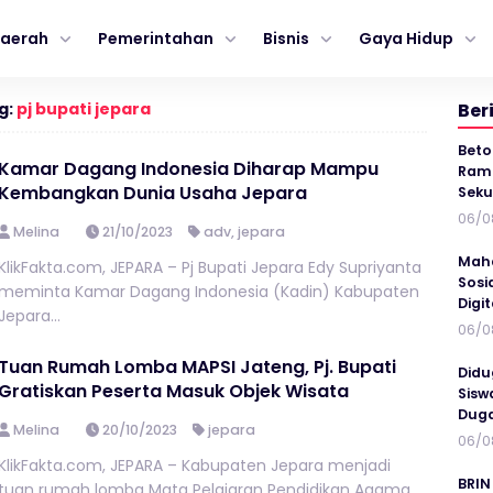
aerah
Pemerintahan
Bisnis
Gaya Hidup
g:
pj bupati jepara
Ber
Beto
Kamar Dagang Indonesia Diharap Mampu
Ramp
Kembangkan Dunia Usaha Jepara
Seku
06/0
Melina
21/10/2023
adv
,
jepara
Maha
KlikFakta.com, JEPARA – Pj Bupati Jepara Edy Supriyanta
Sosi
meminta Kamar Dagang Indonesia (Kadin) Kabupaten
Digi
Jepara...
06/0
Tuan Rumah Lomba MAPSI Jateng, Pj. Bupati
Didu
Gratiskan Peserta Masuk Objek Wisata
Sisw
Duga
Melina
20/10/2023
jepara
06/0
KlikFakta.com, JEPARA – Kabupaten Jepara menjadi
BRIN
tuan rumah lomba Mata Pelajaran Pendidikan Agama