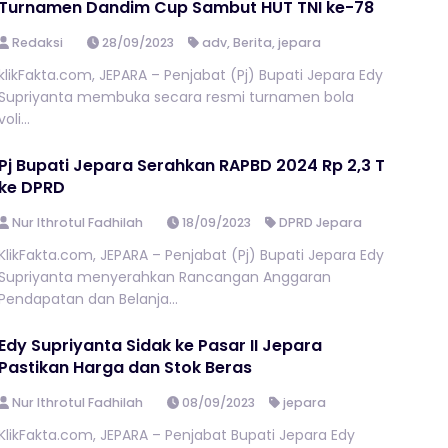
Turnamen Dandim Cup Sambut HUT TNI ke-78
Redaksi
28/09/2023
adv
,
Berita
,
jepara
klikFakta.com, JEPARA – Penjabat (Pj) Bupati Jepara Edy
Supriyanta membuka secara resmi turnamen bola
voli...
Pj Bupati Jepara Serahkan RAPBD 2024 Rp 2,3 T
ke DPRD
Nur Ithrotul Fadhilah
18/09/2023
DPRD Jepara
KlikFakta.com, JEPARA – Penjabat (Pj) Bupati Jepara Edy
Supriyanta menyerahkan Rancangan Anggaran
Pendapatan dan Belanja...
Edy Supriyanta Sidak ke Pasar II Jepara
Pastikan Harga dan Stok Beras
Nur Ithrotul Fadhilah
08/09/2023
jepara
KlikFakta.com, JEPARA – Penjabat Bupati Jepara Edy