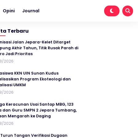
Opini
Journal
ita Terbaru
nisasi Jalan Jepara-Kelet Ditarget
ung Akhir Tahun, Titik Rusak Parah di
ro Jadi Prioritas
8/2026
siswa KKN UIN Sunan Kudus
alisasikan Program Ekoteologi dan
talisasi UMKM
8/2026
ga Keracunan Usai Santap MBG, 123
a dan Guru SMPN 2 Jepara Tumbang,
an Mengarah ke Daging
8/2026
 Turun Tangan Verifikasi Dugaan