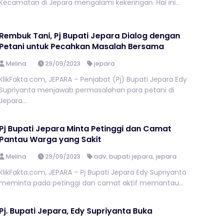
Kecamatan di Jepara mengalami kekeringan. Hal ini...
Rembuk Tani, Pj Bupati Jepara Dialog dengan
Petani untuk Pecahkan Masalah Bersama
Melina
29/09/2023
jepara
KlikFakta.com, JEPARA – Penjabat (Pj) Bupati Jepara Edy
Supriyanta menjawab permasalahan para petani di
Jepara...
Pj Bupati Jepara Minta Petinggi dan Camat
Pantau Warga yang Sakit
Melina
29/09/2023
adv
,
bupati jepara
,
jepara
KlikFakta.com, JEPARA – Pj Bupati Jepara Edy Supriyanta
meminta pada petinggi dan camat aktif memantau...
Pj. Bupati Jepara, Edy Supriyanta Buka