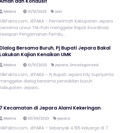
Aman dan Kondusif
Melina
13/10/2023
adv
KlikFakta.com, JEPARA – Pemerintah Kabupaten Jepara
bersama unsur TNI-Polri menggelar Rapat Koordinasi
Kesiapan Pengamanan Pemilu...
Dialog Bersama Buruh, Pj Bupati Jepara Bakal
Lakukan Kajian Kenaikan UMK
Melina
10/10/2023
jepara
,
Uncategorized
KlikFakta.com, JEPARA – Pj Bupati Jepara Edy Supriyanta
menggelar dialog bersama perwakilan buruh
Kabupaten Jepara...
7 Kecamatan di Jepara Alami Kekeringan
Melina
30/09/2023
jepara
KlikFakta.com, JEPARA – Sebanyak 4.165 keluarga di 7