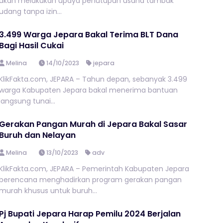
akan melakukan upaya penutupan usaha tambak
udang tanpa izin...
3.499 Warga Jepara Bakal Terima BLT Dana
Bagi Hasil Cukai
Melina
14/10/2023
jepara
KlikFakta.com, JEPARA – Tahun depan, sebanyak 3.499
warga Kabupaten Jepara bakal menerima bantuan
langsung tunai...
Gerakan Pangan Murah di Jepara Bakal Sasar
Buruh dan Nelayan
Melina
13/10/2023
adv
KlikFakta.com, JEPARA – Pemerintah Kabupaten Jepara
berencana menghadirkan program gerakan pangan
murah khusus untuk buruh...
Pj Bupati Jepara Harap Pemilu 2024 Berjalan