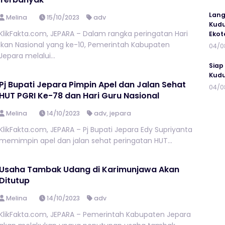
Lang
Melina
15/10/2023
adv
Kudu
KlikFakta.com, JEPARA – Dalam rangka peringatan Hari
Ekot
Ikan Nasional yang ke-10, Pemerintah Kabupaten
04/0
Jepara melalui...
Siap
Kudu
Pj Bupati Jepara Pimpin Apel dan Jalan Sehat
04/0
HUT PGRI Ke-78 dan Hari Guru Nasional
Melina
14/10/2023
adv
,
jepara
KlikFakta.com, JEPARA – Pj Bupati Jepara Edy Supriyanta
memimpin apel dan jalan sehat peringatan HUT...
Usaha Tambak Udang di Karimunjawa Akan
Ditutup
Melina
14/10/2023
adv
KlikFakta.com, JEPARA – Pemerintah Kabupaten Jepara