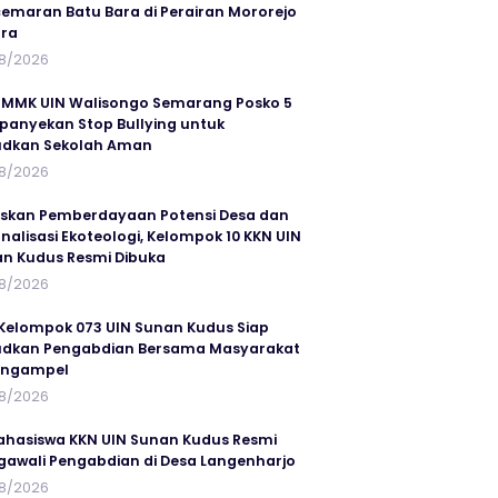
emaran Batu Bara di Perairan Mororejo
ra
8/2026
MMK UIN Walisongo Semarang Posko 5
anyekan Stop Bullying untuk
udkan Sekolah Aman
8/2026
skan Pemberdayaan Potensi Desa dan
rnalisasi Ekoteologi, Kelompok 10 KKN UIN
n Kudus Resmi Dibuka
8/2026
Kelompok 073 UIN Sunan Kudus Siap
dkan Pengabdian Bersama Masyarakat
angampel
8/2026
ahasiswa KKN UIN Sunan Kudus Resmi
awali Pengabdian di Desa Langenharjo
8/2026