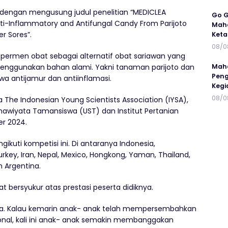
e dengan mengusung judul penelitian “MEDICLEA
Go G
ti-Inflammatory and Antifungal Candy From Parijoto
Maha
r Sores”.
Keta
08/0
 permen obat sebagai alternatif obat sariawan yang
enggunakan bahan alami. Yakni tanaman parijoto dan
Maha
Peng
 antijamur dan antiinflamasi.
Kegi
08/0
 The Indonesian Young Scientists Association (IYSA),
anawiyata Tamansiswa (UST) dan Institut Pertanian
er 2024.
kuti kompetisi ini. Di antaranya Indonesia,
rkey, Iran, Nepal, Mexico, Hongkong, Yaman, Thailand,
an Argentina.
t bersyukur atas prestasi peserta didiknya.
kita. Kalau kemarin anak- anak telah mempersembahkan
sional, kali ini anak- anak semakin membanggakan