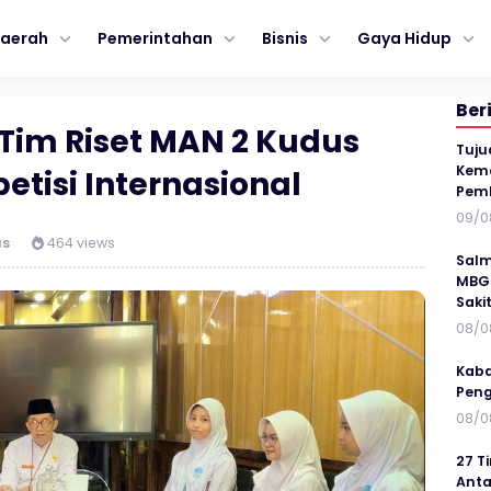
aerah
Pemerintahan
Bisnis
Gaya Hidup
Ber
im Riset MAN 2 Kudus
Tuju
Kema
petisi Internasional
Pem
09/0
us
464 views
Salm
MBG 
Saki
08/0
Kaba
Peng
08/0
27 T
Anta