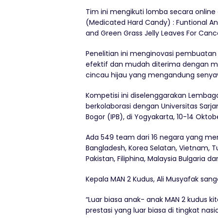
Tim ini mengikuti lomba secara onlin
(Medicated Hard Candy) : Funtional An
and Green Grass Jelly Leaves For Cance
Penelitian ini menginovasi pembuatan
efektif dan mudah diterima dengan m
cincau hijau yang mengandung senyawa
Kompetisi ini diselenggarakan Lembaga
berkolaborasi dengan Universitas Sarj
Bogor (IPB), di Yogyakarta, 10-14 Oktob
Ada 549 team dari 16 negara yang mengi
Bangladesh, Korea Selatan, Vietnam, Tu
Pakistan, Filiphina, Malaysia Bulgaria d
Kepala MAN 2 Kudus, Ali Musyafak sanga
“Luar biasa anak- anak MAN 2 kudus 
prestasi yang luar biasa di tingkat na