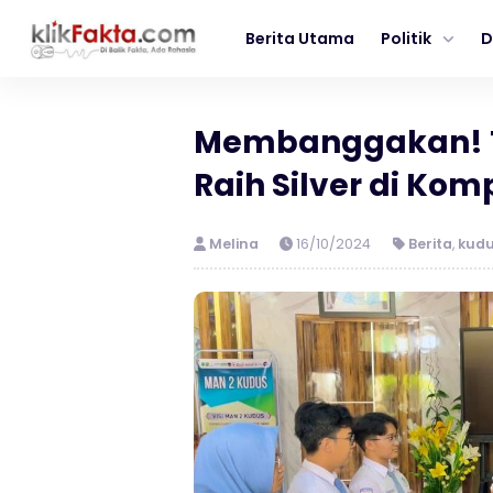
Berita Utama
Politik
D
Membanggakan! T
Raih Silver di Kom
Melina
16/10/2024
Berita
,
kud