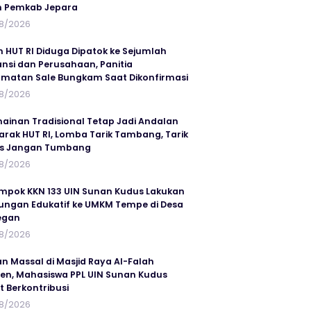
n Pemkab Jepara
8/2026
n HUT RI Diduga Dipatok ke Sejumlah
ansi dan Perusahaan, Panitia
matan Sale Bungkam Saat Dikonfirmasi
8/2026
ainan Tradisional Tetap Jadi Andalan
rak HUT RI, Lomba Tarik Tambang, Tarik
us Jangan Tumbang
8/2026
mpok KKN 133 UIN Sunan Kudus Lakukan
ungan Edukatif ke UMKM Tempe di Desa
egan
8/2026
an Massal di Masjid Raya Al-Falah
en, Mahasiswa PPL UIN Sunan Kudus
t Berkontribusi
8/2026