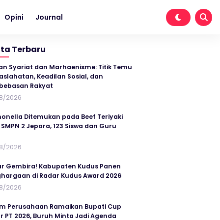
Opini
Journal
ita Terbaru
an Syariat dan Marhaenisme: Titik Temu
slahatan, Keadilan Sosial, dan
bebasan Rakyat
8/2026
onella Ditemukan pada Beef Teriyaki
SMPN 2 Jepara, 123 Siswa dan Guru
t
8/2026
r Gembira! Kabupaten Kudus Panen
hargaan di Radar Kudus Award 2026
8/2026
im Perusahaan Ramaikan Bupati Cup
r PT 2026, Buruh Minta Jadi Agenda