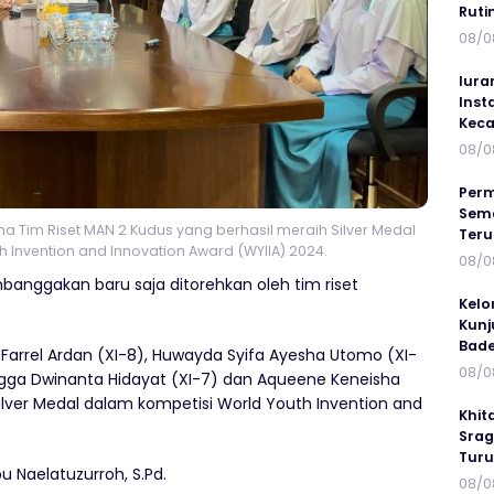
Ruti
08/0
Iura
Inst
Keca
08/0
Perm
Sema
a Tim Riset MAN 2 Kudus yang berhasil meraih Silver Medal
Ter
 Invention and Innovation Award (WYIIA) 2024.
08/0
banggakan baru saja ditorehkan oleh tim riset
Kelo
Kunj
Bad
rel Ardan (XI-8), ⁠Huwayda Syifa Ayesha Utomo (XI-
08/0
ngga Dwinanta Hidayat (XI-7) dan ⁠Aqueene Keneisha
ver Medal dalam kompetisi World Youth Invention and
Khit
Srag
Turu
Naelatuzurroh, S.Pd.
08/0