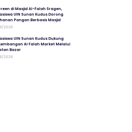
reen di Masjid Al-Falah Sragen,
siswa UIN Sunan Kudus Dorong
hanan Pangan Berbasis Masjid
8/2026
siswa UIN Sunan Kudus Dukung
embangan Al Falah Market Melalui
atan Bazar
8/2026