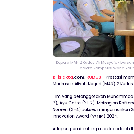
Kepala MAN 2 Kudus, Ali Musyafak bersam
dalam kompetisi World Youth
KlikFakta
.com,
KUDUS
–
Prestasi mem
Madrasah Aliyah Negeri (MAN) 2 Kudus.
Tim yang beranggotakan Muhammad Far
7), Ayu Cetta (XI-7), Meizagian Raffa
Noreen (X-4) sukses mengamankan Sil
Innovation Award (WYIIA) 2024.
Adapun pembimbing mereka adalah Ibu 