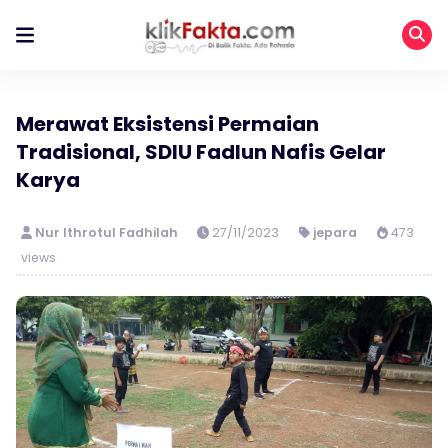
Merawat Eksistensi Permaian
Tradisional, SDIU Fadlun Nafis Gelar
Karya
Nur Ithrotul Fadhilah
27/11/2023
jepara
473
views