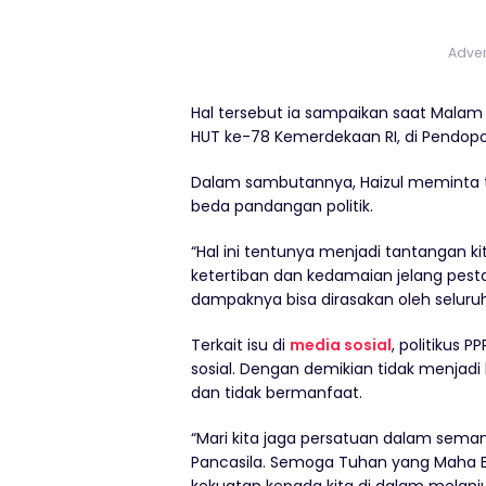
Adver
Hal tersebut ia sampaikan saat Mala
HUT ke-78 Kemerdekaan RI, di Pendop
Dalam sambutannya, Haizul meminta t
beda pandangan politik.
“Hal ini tentunya menjadi tantangan
ketertiban dan kedamaian jelang pest
dampaknya bisa dirasakan oleh seluru
Terkait isu di
media sosial
, politikus 
sosial. Dengan demikian tidak menjad
dan tidak bermanfaat.
“Mari kita jaga persatuan dalam sema
Pancasila. Semoga Tuhan yang Maha
kekuatan kepada kita di dalam melanj