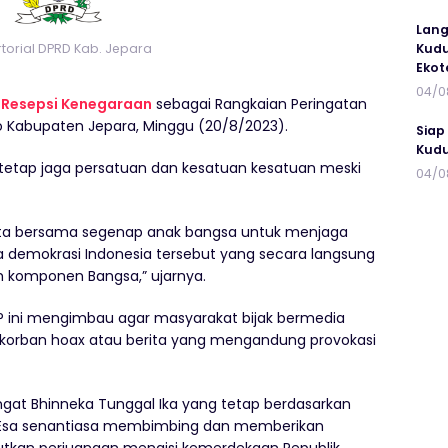
Lang
torial DPRD Kab. Jepara
Kudu
Ekot
04/0
m
Resepsi Kenegaraan
sebagai Rangkaian Peringatan
o Kabupaten Jepara, Minggu (20/8/2023).
Siap
Kudu
etap jaga persatuan dan kesatuan kesatuan meski
04/0
 kita bersama segenap anak bangsa untuk menjaga
a demokrasi Indonesia tersebut yang secara langsung
h komponen Bangsa,” ujarnya.
PPP ini mengimbau agar masyarakat bijak bermedia
i korban hoax atau berita yang mengandung provokasi
ngat Bhinneka Tunggal Ika yang tetap berdasarkan
 Esa senantiasa membimbing dan memberikan
utkan perjuangan mengisi kemerdekaan Republik