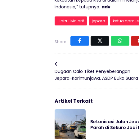
Indonesia,” tutupnya.
adv
Haizul Ma'arif
jepara
ketua dprd j
Share:
Dugaan Calo Tiket Penyeberangan
Jepara-Karimunjawa, ASDP Buka Suara
Artikel Terkait
Betonisasi Jalan Jep
Parah di Sekuro Jadi 