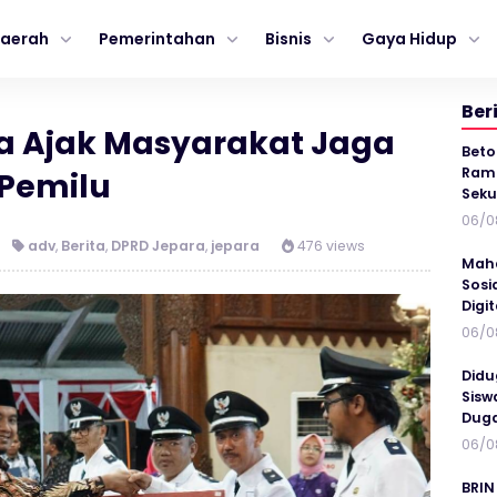
aerah
Pemerintahan
Bisnis
Gaya Hidup
Ber
a Ajak Masyarakat Jaga
Beto
Ramp
 Pemilu
Seku
06/0
adv
,
Berita
,
DPRD Jepara
,
jepara
476 views
Maha
Sosi
Digi
06/0
Didu
Sisw
Duga
06/0
BRIN