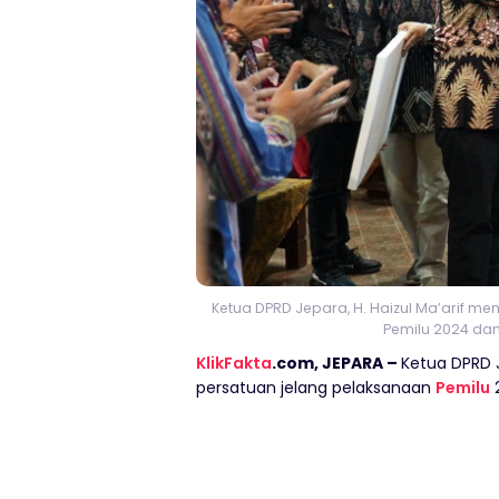
Ketua DPRD Jepara, H. Haizul Ma’arif 
Pemilu 2024 dan 
KlikFakta
.com, JEPARA –
Ketua DPRD 
persatuan jelang pelaksanaan
Pemilu
2