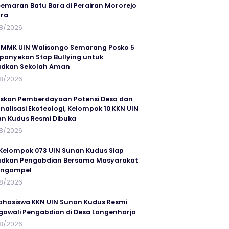
emaran Batu Bara di Perairan Mororejo
ra
8/2026
MMK UIN Walisongo Semarang Posko 5
anyekan Stop Bullying untuk
udkan Sekolah Aman
8/2026
skan Pemberdayaan Potensi Desa dan
rnalisasi Ekoteologi, Kelompok 10 KKN UIN
n Kudus Resmi Dibuka
8/2026
Kelompok 073 UIN Sunan Kudus Siap
dkan Pengabdian Bersama Masyarakat
angampel
8/2026
ahasiswa KKN UIN Sunan Kudus Resmi
awali Pengabdian di Desa Langenharjo
8/2026