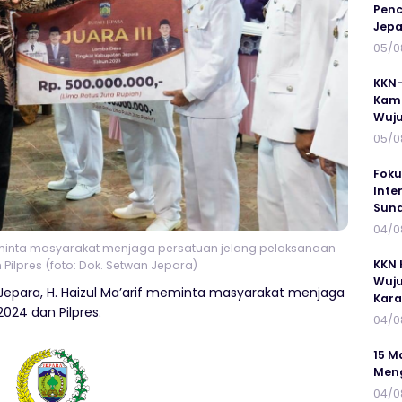
Penc
Jepa
05/0
KKN-
Kamp
Wuj
05/0
Foku
Inte
Suna
04/0
meminta masyarakat menjaga persatuan jelang pelaksanaan
KKN 
Pilpres (foto: Dok. Setwan Jepara)
Wuju
Jepara, H. Haizul Ma’arif meminta masyarakat menjaga
Kar
024 dan Pilpres.
04/0
15 M
Meng
04/0