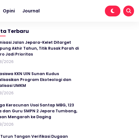
Opini
Journal
ita Terbaru
nisasi Jalan Jepara-Kelet Ditarget
ung Akhir Tahun, Titik Rusak Parah di
ro Jadi Prioritas
8/2026
siswa KKN UIN Sunan Kudus
alisasikan Program Ekoteologi dan
talisasi UMKM
8/2026
ga Keracunan Usai Santap MBG, 123
a dan Guru SMPN 2 Jepara Tumbang,
an Mengarah ke Daging
8/2026
 Turun Tangan Verifikasi Dugaan