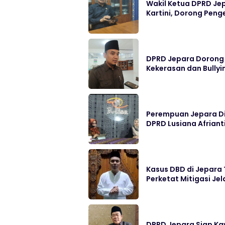
Wakil Ketua DPRD Je
Kartini, Dorong Peng
DPRD Jepara Dorong 
Kekerasan dan Bullyi
Perempuan Jepara Di
DPRD Lusiana Afriant
Kasus DBD di Jepara
Perketat Mitigasi Je
DPRD Jepara Siap Ka