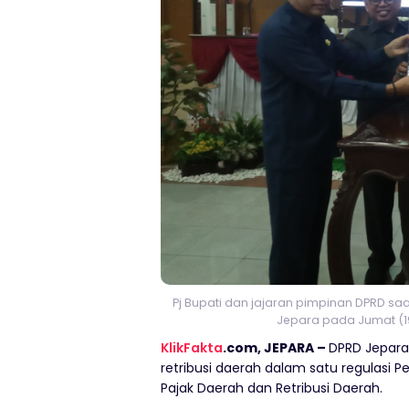
Pj Bupati dan jajaran pimpinan DPRD sa
Jepara pada Jumat (19/
KlikFakta
.com, JEPARA –
DPRD Jepara
retribusi daerah dalam satu regulasi 
Pajak Daerah dan Retribusi Daerah.