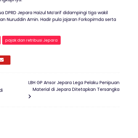
a DPRD Jepara Haizul Ma’arif didampingi tiga wakil
dan Nuruddin Amin. Hadir pula jajaran Forkopimda serta
pajak dan retribusi Jepara
LBH GP Ansor Jepara Lega Pelaku Penipuan
Material di Jepara Ditetapkan Tersangka
di