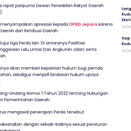
 rapat paripurna Dewan Perwakilan Rakyat Daerah
Lang
).
Kudu
Ekot
ta menyampaikan apresiasi kepada
DPRD Jepara
karena
04/0
Daerah dan Retribusi Daerah.
Siap
jui tiga Perda lain. Di antaranya Fasilitasi
Kudu
enggaraan Lalu Lintas Dan Angkutan Jalan; serta
04/0
ah.
antinya akan memberi kepastian hukum bagi pemda
han, sekaligus menjadi landasan hukum upaya
.
ndang-Undang Nomor 1 Tahun 2022 tentang Hubungan
an Pemerintahan Daerah.
rus mengawal penerapan Perda tersebut.
laksanakan dengan sebaik-baiknya sesuai peraturan
ungkapnya.