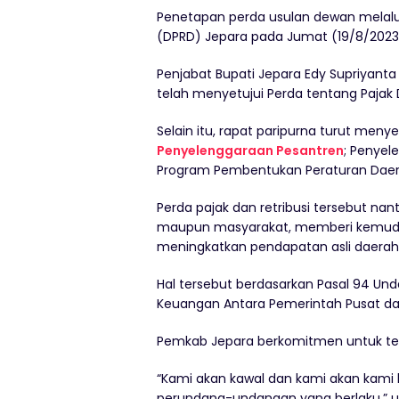
Penetapan perda usulan dewan melalui
(DPRD) Jepara pada Jumat (19/8/2023
Penjabat Bupati Jepara Edy Supriyan
telah menyetujui Perda tentang Pajak 
Selain itu, rapat paripurna turut menyetu
Penyelenggaraan Pesantren
; Penyel
Program Pembentukan Peraturan Daer
Perda pajak dan retribusi tersebut n
maupun masyarakat, memberi kemuda
meningkatkan pendapatan asli daerah
Hal tersebut berdasarkan Pasal 94 U
Keuangan Antara Pemerintah Pusat d
Pemkab Jepara berkomitmen untuk te
“Kami akan kawal dan kami akan kami 
perundang-undangan yang berlaku,” 