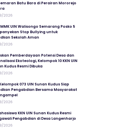
emaran Batu Bara di Perairan Mororejo
ra
8/2026
MMK UIN Walisongo Semarang Posko 5
anyekan Stop Bullying untuk
udkan Sekolah Aman
8/2026
skan Pemberdayaan Potensi Desa dan
rnalisasi Ekoteologi, Kelompok 10 KKN UIN
n Kudus Resmi Dibuka
8/2026
Kelompok 073 UIN Sunan Kudus Siap
dkan Pengabdian Bersama Masyarakat
angampel
8/2026
ahasiswa KKN UIN Sunan Kudus Resmi
awali Pengabdian di Desa Langenharjo
8/2026