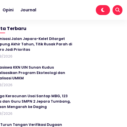
Opini
Journal
ita Terbaru
nisasi Jalan Jepara-Kelet Ditarget
ung Akhir Tahun, Titik Rusak Parah di
ro Jadi Prioritas
8/2026
siswa KKN UIN Sunan Kudus
alisasikan Program Ekoteologi dan
talisasi UMKM
8/2026
ga Keracunan Usai Santap MBG, 123
a dan Guru SMPN 2 Jepara Tumbang,
an Mengarah ke Daging
8/2026
 Turun Tangan Verifikasi Dugaan