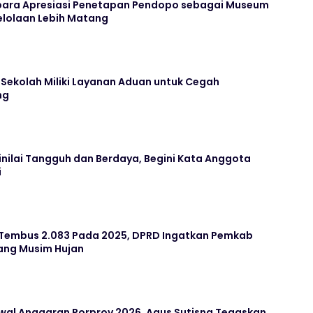
para Apresiasi Penetapan Pendopo sebagai Museum
elolaan Lebih Matang
Sekolah Miliki Layanan Aduan untuk Cegah
ng
nilai Tangguh dan Berdaya, Begini Kata Anggota
i
 Tembus 2.083 Pada 2025, DPRD Ingatkan Pemkab
lang Musim Hujan
wal Anggaran Porprov 2026, Agus Sutisna Tegaskan