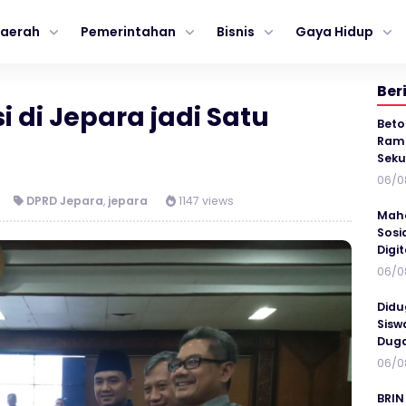
aerah
Pemerintahan
Bisnis
Gaya Hidup
Ber
i di Jepara jadi Satu
Beto
Ramp
Seku
06/0
DPRD Jepara
,
jepara
1147 views
Maha
Sosi
Digi
06/0
Didu
Sisw
Duga
06/0
BRIN