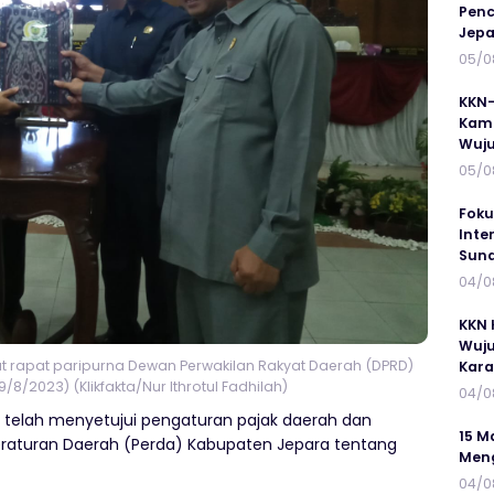
Penc
Jepa
05/0
KKN-
Kamp
Wuj
05/0
Foku
Inte
Suna
04/0
KKN 
Wuju
at rapat paripurna Dewan Perwakilan Rakyat Daerah (DPRD)
Kar
8/2023) (Klikfakta/Nur Ithrotul Fadhilah)
04/0
 telah menyetujui pengaturan pajak daerah dan
15 M
Peraturan Daerah (Perda) Kabupaten Jepara tentang
Meng
04/0