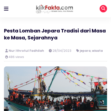
Pesta Lomban Jepara Tradisi dari Masa
ke Masa, Sejarahnya
Nur Ithrotul Fadhilah
28/04/2023
jepara
,
wisata
486 views