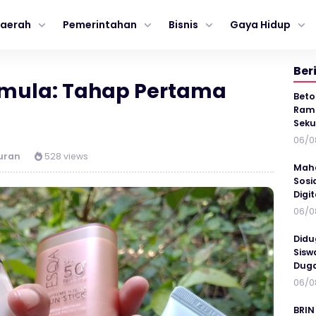
aerah
Pemerintahan
Bisnis
Gaya Hidup
Ber
mula: Tahap Pertama
Beto
Ramp
Seku
06/0
uran
528 views
Maha
Sosi
Digi
06/0
Didu
Sisw
Duga
06/0
BRIN