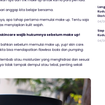
ikan tips dan trik
make up
untuk kamu para pemula.
Lang
ri anggap kita belajar bersama.
Kudu
Ekot
tanya, apa tahap pertama memulai make up. Tentu saja
04/0
ias menyiapkan kulit wajah.
Siap
kincare wajib hukumnya sebelum make up!
Kudu
04/0
ar bahkan sebelum memulai make up, yup! skin care.
 kita bisa mendapatkan
flawless looks
dan
pumping
.
pelembab atau
moisturizer
yang menghidrasi dan sesuai
nya tidak tampak dempul atau tebal, penting sekali