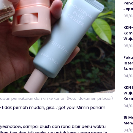
Penc
Jepa
05/0
KKN-
Kamp
Wuj
05/0
Foku
Inte
Suna
04/0
KKN 
Wuju
apan pemakaian dari kiri ke kanan (Foto: dokumen pribadi)
Kar
04/0
p
tidak pernah mudah,
girls
.
I got you
! Mimin paham
15 M
Meng
yeshadow
, sampai blush dan rona bibir perlu waktu.
04/0