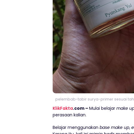
pelembab-tabir surya-primer sesuai tah
KlikFakta
.com –
Mulai belajar
make u
perasaan kalian.
Belajar menggunakan
base make up
,
e