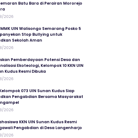
emaran Batu Bara di Perairan Mororejo
ra
8/2026
MMK UIN Walisongo Semarang Posko 5
anyekan Stop Bullying untuk
udkan Sekolah Aman
8/2026
skan Pemberdayaan Potensi Desa dan
rnalisasi Ekoteologi, Kelompok 10 KKN UIN
n Kudus Resmi Dibuka
8/2026
Kelompok 073 UIN Sunan Kudus Siap
dkan Pengabdian Bersama Masyarakat
angampel
8/2026
ahasiswa KKN UIN Sunan Kudus Resmi
awali Pengabdian di Desa Langenharjo
8/2026