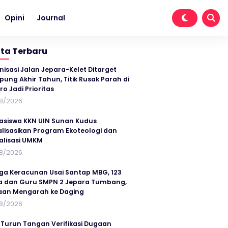
Opini
Journal
ita Terbaru
nisasi Jalan Jepara-Kelet Ditarget
ung Akhir Tahun, Titik Rusak Parah di
ro Jadi Prioritas
8/2026
siswa KKN UIN Sunan Kudus
alisasikan Program Ekoteologi dan
talisasi UMKM
8/2026
ga Keracunan Usai Santap MBG, 123
a dan Guru SMPN 2 Jepara Tumbang,
an Mengarah ke Daging
8/2026
 Turun Tangan Verifikasi Dugaan