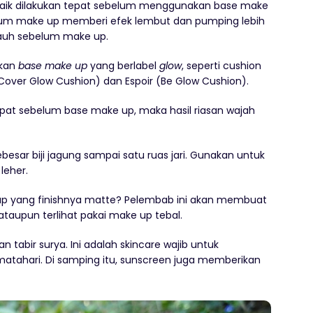
baik dilakukan tepat sebelum menggunakan base make
elum make up memberi efek lembut dan pumping lebih
uh sebelum make up.
akan
base make up
yang berlabel
glow
, seperti cushion
d Cover Glow Cushion) dan Espoir (Be Glow Cushion).
at sebelum base make up, maka hasil riasan wajah
esar biji jagung sampai satu ruas jari. Gunakan untuk
leher.
 up yang finishnya matte? Pelembab ini akan membuat
 ataupun terlihat pakai make up tebal.
n tabir surya. Ini adalah skincare wajib untuk
matahari. Di samping itu, sunscreen juga memberikan