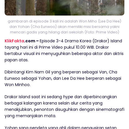
gambaran di episode 3 kali ini adalah Won Miho (Lee Da Hee)
dan Yohan (Cha Eunwoo) akan memiliki misi bersama yakni
mencari gadis yang hilang dari sekolah (Foto: Prime Video)
KlikFakta
.com –
Episode 3-4 Drama Korea (Drakor) Island
tayang hari ini di Prime Video pukul 10.00 WIB. Drakor
bertabur visual ini menyuguhkan beberapa aktor dan aktris
papan atas.
Dibintangi Kim Nam Gil yang berperan sebagai Van, Cha
Eunwoo sebagai Yohan, dan Lee Da Hee berperan sebagai
Won Minhoo.
Drakor Island saat ini sedang
hype
dan diperbincangkan
berbagai kalangan karena selain alur cerita yang
menakjubkan, penonton disuguhkan dengan sinematografi
yang memanjakan mata.
Yohan sang pendeta yang ahli dalam pengusiran setan