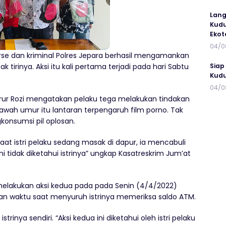
Lang
Kudu
Ekot
04/0
rse dan kriminal Polres Jepara berhasil mengamankan
Siap
tirinya. Aksi itu kali pertama terjadi pada hari Sabtu
Kudu
04/0
hrur Rozi mengatakan pelaku tega melakukan tindakan
wah umur itu lantaran terpengaruh film porno. Tak
konsumsi pil oplosan.
saat istri pelaku sedang masak di dapur, ia mencabuli
ini tidak diketahui istrinya” ungkap Kasatreskrim Jum’at
 melakukan aksi kedua pada pada Senin (4/4/2022)
kan waktu saat menyuruh istrinya memeriksa saldo ATM.
strinya sendiri. “Aksi kedua ini diketahui oleh istri pelaku