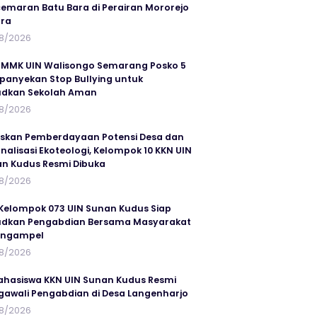
emaran Batu Bara di Perairan Mororejo
ra
8/2026
MMK UIN Walisongo Semarang Posko 5
anyekan Stop Bullying untuk
udkan Sekolah Aman
8/2026
skan Pemberdayaan Potensi Desa dan
rnalisasi Ekoteologi, Kelompok 10 KKN UIN
n Kudus Resmi Dibuka
8/2026
Kelompok 073 UIN Sunan Kudus Siap
dkan Pengabdian Bersama Masyarakat
angampel
8/2026
ahasiswa KKN UIN Sunan Kudus Resmi
awali Pengabdian di Desa Langenharjo
8/2026