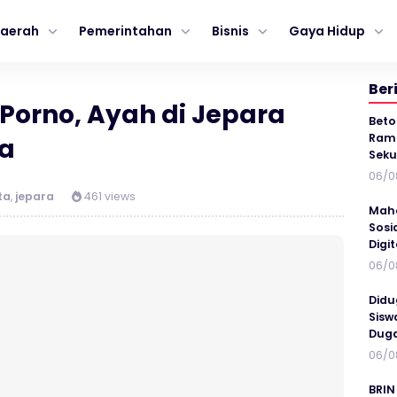
aerah
Pemerintahan
Bisnis
Gaya Hidup
Ber
Porno, Ayah di Jepara
Beto
Ramp
ya
Seku
06/0
ta
,
jepara
461 views
Maha
Sosi
Digi
06/0
Didu
Sisw
Duga
06/0
BRIN