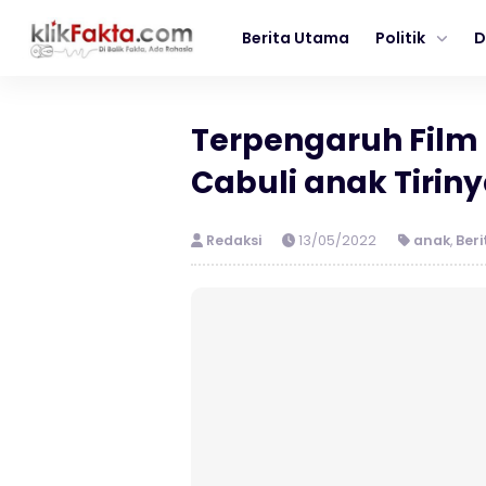
Berita Utama
Politik
D
Terpengaruh Film 
Cabuli anak Tirin
Redaksi
13/05/2022
anak
,
Beri