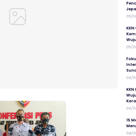
Penc
Jepa
05/0
KKN-
Kamp
Wuj
05/0
Foku
Inte
Suna
04/0
KKN 
Wuju
Kar
04/0
15 M
Meng
04/0