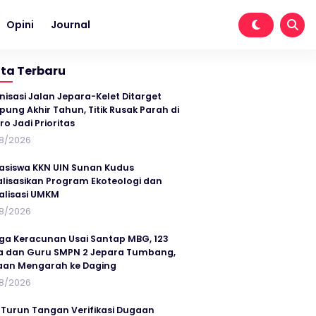
Opini
Journal
ita Terbaru
nisasi Jalan Jepara-Kelet Ditarget
ung Akhir Tahun, Titik Rusak Parah di
ro Jadi Prioritas
8/2026
siswa KKN UIN Sunan Kudus
alisasikan Program Ekoteologi dan
talisasi UMKM
8/2026
ga Keracunan Usai Santap MBG, 123
a dan Guru SMPN 2 Jepara Tumbang,
an Mengarah ke Daging
8/2026
 Turun Tangan Verifikasi Dugaan