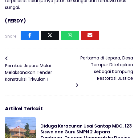
terpeleset selanjutnya jatuh ke sungai dan terbawa arus
sungai.
(FERDY)
Share:
Pertama di Jepara, Desa
Tempur Ditetapkan
Pemkab Jepara Mulai
sebagai Kampung
Melaksanakan Tender
Restorasi Justice
Konstruksi Triwulan I
Artikel Terkait
Diduga Keracunan Usai Santap MBG, 123
Siswa dan Guru SMPN 2 Jepara
Tumbang, Dugaan Mengarah ke Daging