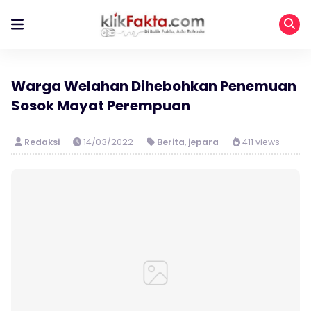
Warga Welahan Dihebohkan Penemuan
Sosok Mayat Perempuan
Redaksi
14/03/2022
Berita
,
jepara
411 views